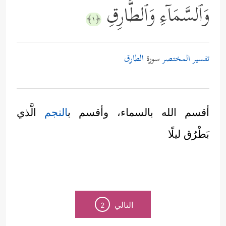
وَٱلسَّمَاۤءِ وَٱلطَّارِقِ
﴿١﴾
تفسير المختصر
سورة
الطارق
أقسم الله بالسماء، وأقسم ب
النجم
الَّذي
بَطْرُق ليلًا
التالي
2