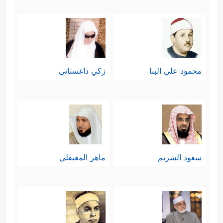
محمود علي البنا
زكي داغستاني
سعود الشريم
ماهر المعيقلي