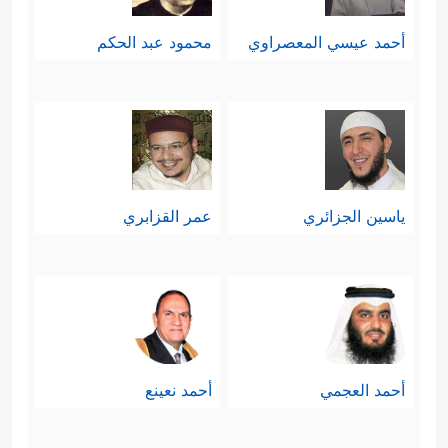
أحمد عيسي المعصراوي
محمود عبد الحكم
ياسين الجزائري
عمر القزابري
أحمد العجمي
أحمد نعينع