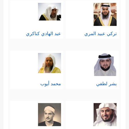
تركي عبيد المري
عبد الهادي كناكري
بشر لطفي
محمد أيوب