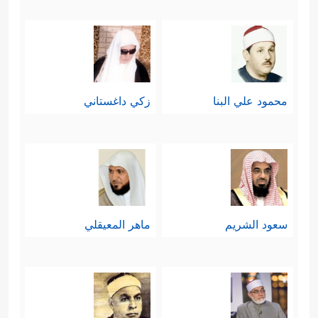
محمود علي البنا
زكي داغستاني
سعود الشريم
ماهر المعيقلي