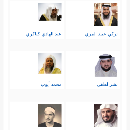
تركي عبيد المري
عبد الهادي كناكري
بشر لطفي
محمد أيوب