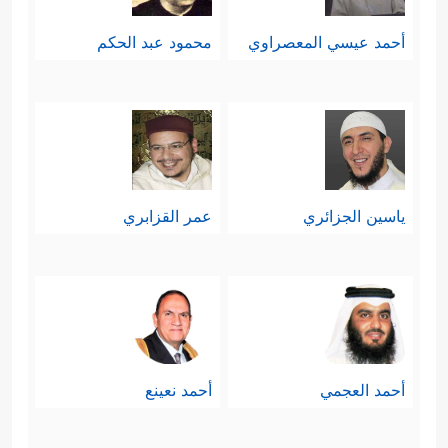
أحمد عيسي المعصراوي
محمود عبد الحكم
ياسين الجزائري
عمر القزابري
أحمد العجمي
أحمد نعينع