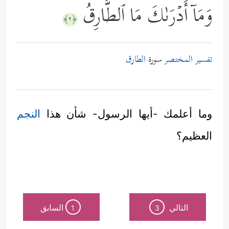
وَمَاۤ أَدۡرَىٰكَ مَا ٱلطَّارِقُ
﴿٢﴾
تفسير المختصر
سورة
الطارق
وما أعلمك -أيها الرسول- شأن هذا
النجم
العظيم؟
التالي
السابق
1
3