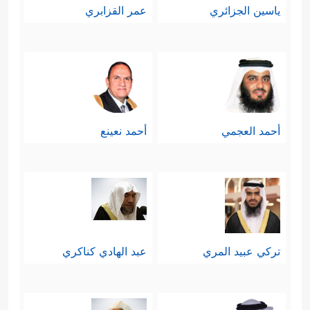
ياسين الجزائري
عمر القزابري
أحمد العجمي
أحمد نعينع
تركي عبيد المري
عبد الهادي كناكري