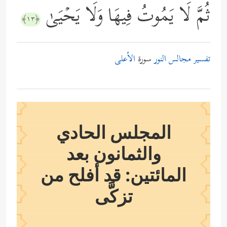
ثُمَّ لَا یَمُوتُ فِیهَا وَلَا یَحۡیَىٰ
﴿١٣﴾
تفسير مجالس النور
سورة
الأعلى
المجلس الحادي
والثمانون بعد
المائتين: قد أفلح من
تزكَّى