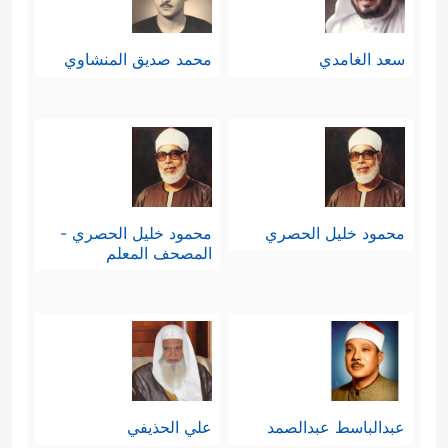
سعد الغامدي
محمد صديق المنشاوي
محمود خليل الحصري
محمود خليل الحصري -
المصحف المعلم
عبدالباسط عبدالصمد
علي الحذيفي