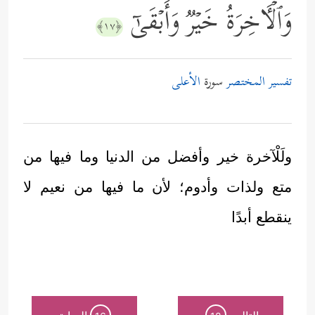
وَٱلۡـَٔاخِرَةُ خَیۡرࣱ وَأَبۡقَىٰۤ
﴿١٧﴾
تفسير المختصر
سورة
الأعلى
ولَلْآخرة خير وأفضل من الدنيا وما فيها من
متع ولذات وأدوم؛ لأن ما فيها من نعيم لا
ينقطع أبدًا