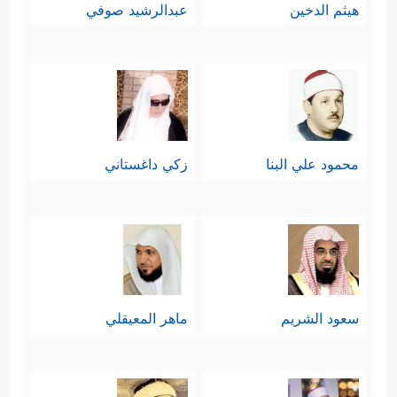
هيثم الدخين
عبدالرشيد صوفي
محمود علي البنا
زكي داغستاني
سعود الشريم
ماهر المعيقلي