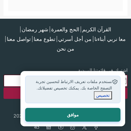
القرآن الكريم
الحج والعمرة
شهر رمضان
معا نربي أبناءنا
من أجل أسرتي
تطوع معنا
تواصل معنا
من نحن
اشترك في قائمتنا البريدية
نستخدم ملفات تعريف الارتباط لتحسين تجربة
التصفح الخاصة بك. يمكنك تخصيص تفضيلاتك.
تخصيص
موافق
جميع الحقوق محفوظة لموقع إسلام أون لاين © 2025