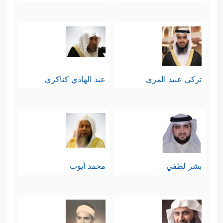
تركي عبيد المري
عبد الهادي كناكري
بشر لطفي
محمد أيوب