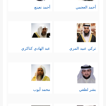
أحمد العجمي
أحمد نعينع
تركي عبيد المري
عبد الهادي كناكري
بشر لطفي
محمد أيوب