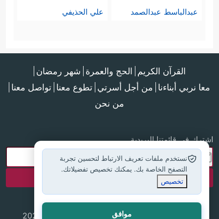
عبدالباسط عبدالصمد
علي الحذيفي
القرآن الكريم
الحج والعمرة
شهر رمضان
معا نربي أبناءنا
من أجل أسرتي
تطوع معنا
تواصل معنا
من نحن
اشترك في قائمتنا البريدية
نستخدم ملفات تعريف الارتباط لتحسين تجربة
التصفح الخاصة بك. يمكنك تخصيص تفضيلاتك.
تخصيص
موافق
جميع الحقوق محفوظة لموقع إسلام أون لاين © 2025