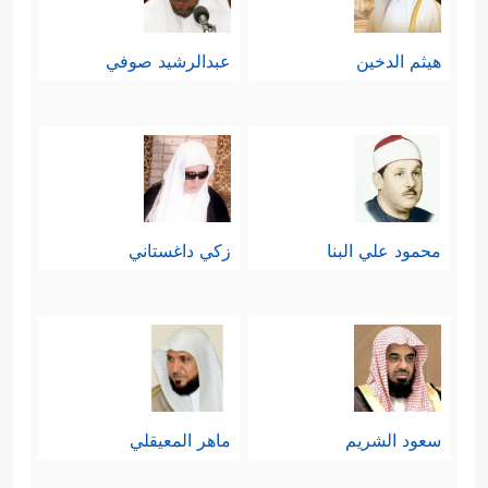
هيثم الدخين
عبدالرشيد صوفي
محمود علي البنا
زكي داغستاني
سعود الشريم
ماهر المعيقلي