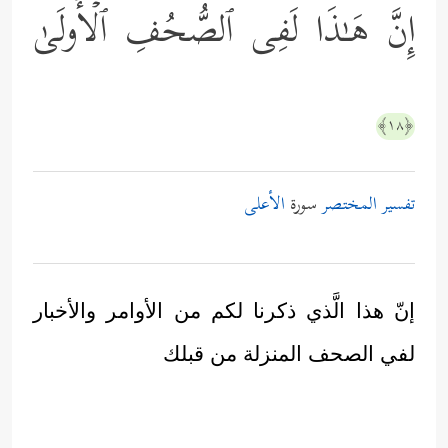
إِنَّ هَـٰذَا لَفِی ٱلصُّحُفِ ٱلۡأُولَىٰ
﴿١٨﴾
تفسير المختصر
سورة
الأعلى
إنّ هذا الَّذي ذكرنا لكم من الأوامر والأخبار
لفي الصحف المنزلة من قبلك