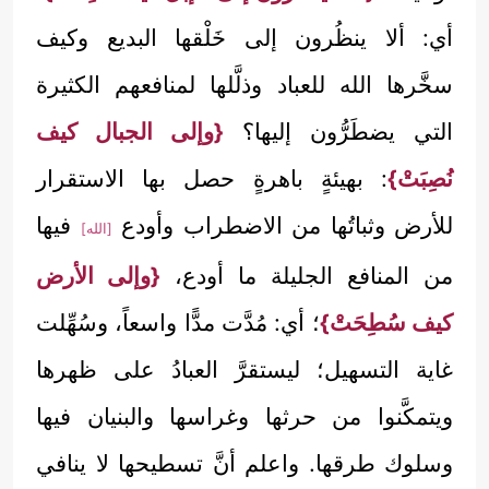
أي: ألا ينظُرون إلى خَلْقها البديع وكيف
سخَّرها الله للعباد وذلَّلها لمنافعهم الكثيرة
التي يضطَرُّون إليها؟
{وإلى الجبال كيف
نُصِبَتْ}
: بهيئةٍ باهرةٍ حصل بها الاستقرار
للأرض وثباتُها من الاضطراب وأودع
فيها
[الله]
من المنافع الجليلة ما أودع،
{وإلى الأرض
كيف سُطِحَتْ}
؛ أي: مُدَّت مدًّا واسعاً، وسُهِّلت
غاية التسهيل؛ ليستقرَّ العبادُ على ظهرها
ويتمكَّنوا من حرثها وغراسها والبنيان فيها
وسلوك طرقها. واعلم أنَّ تسطيحها لا ينافي