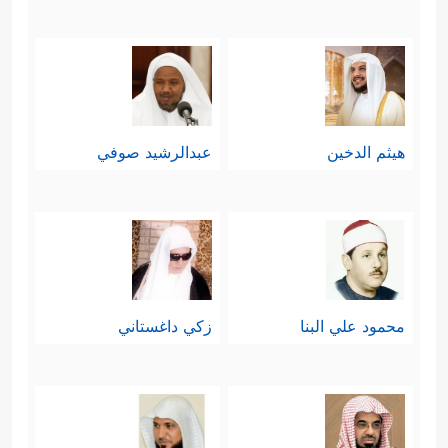
هيثم الدخين
عبدالرشيد صوفي
محمود علي البنا
زكي داغستاني