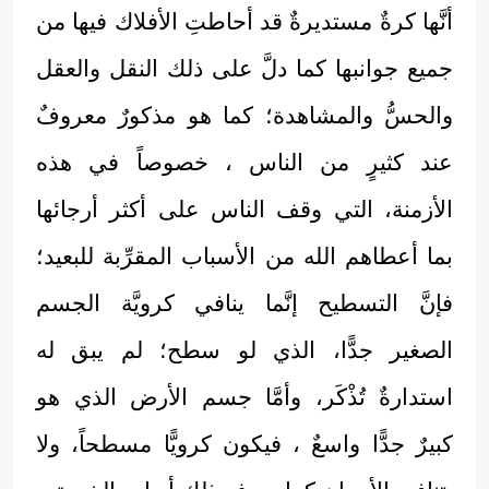
أنَّها كرةٌ مستديرةٌ قد أحاطتِ الأفلاك فيها من
جميع جوانبها كما دلَّ على ذلك النقل والعقل
والحسُّ والمشاهدة؛ كما هو مذكورٌ معروفٌ
عند كثيرٍ من الناس ، خصوصاً في هذه
الأزمنة، التي وقف الناس على أكثر أرجائها
بما أعطاهم الله من الأسباب المقرِّبة للبعيد؛
فإنَّ التسطيح إنَّما ينافي كرويَّة الجسم
الصغير جدًّا، الذي لو سطح؛ لم يبق له
استدارةٌ تُذْكَر، وأمَّا جسم الأرض الذي هو
كبيرٌ جدًّا واسعٌ ، فيكون كرويًّا مسطحاً، ولا