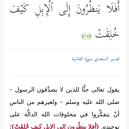
أَفَلَا یَنظُرُونَ إِلَى ٱلۡإِبِلِ كَیۡفَ
خُلِقَتۡ
﴿١٧﴾
تفسير السعدي
سورة
الغاشية
يقول تعالى حثًّا للذين لا يصدِّقون الرسول -
صلى الله عليه وسلم - ولغيرهم من الناس
أنْ يتفكَّروا في مخلوقات الله الدالَّة على
توحيده.
{أفلا ينظُرون إلى الإبل كيف خُلِقَتْ}
؛