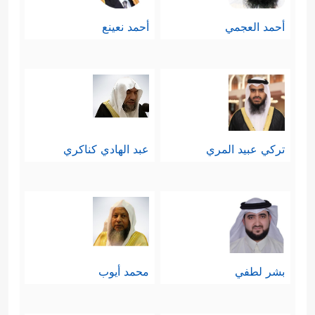
أحمد العجمي
أحمد نعينع
تركي عبيد المري
عبد الهادي كناكري
بشر لطفي
محمد أيوب