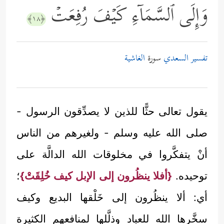
وَإِلَى ٱلسَّمَاۤءِ كَیۡفَ رُفِعَتۡ
﴿١٨﴾
تفسير السعدي
سورة
الغاشية
يقول تعالى حثًّا للذين لا يصدِّقون الرسول -
صلى الله عليه وسلم - ولغيرهم من الناس
أنْ يتفكَّروا في مخلوقات الله الدالَّة على
توحيده.
{أفلا ينظُرون إلى الإبل كيف خُلِقَتْ}
؛
أي: ألا ينظُرون إلى خَلْقها البديع وكيف
سخَّرها الله للعباد وذلَّلها لمنافعهم الكثيرة