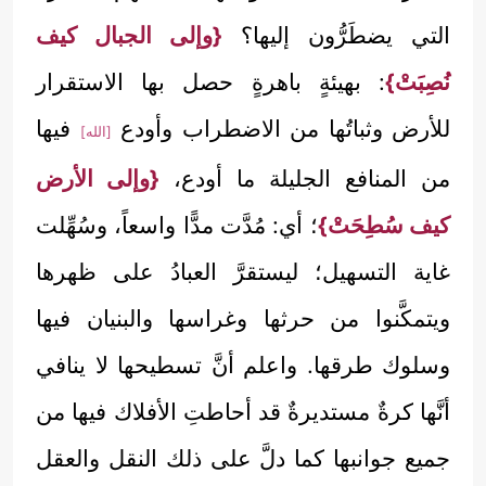
التي يضطَرُّون إليها؟
{وإلى الجبال كيف
نُصِبَتْ}
: بهيئةٍ باهرةٍ حصل بها الاستقرار
للأرض وثباتُها من الاضطراب وأودع
فيها
[الله]
من المنافع الجليلة ما أودع،
{وإلى الأرض
كيف سُطِحَتْ}
؛ أي: مُدَّت مدًّا واسعاً، وسُهِّلت
غاية التسهيل؛ ليستقرَّ العبادُ على ظهرها
ويتمكَّنوا من حرثها وغراسها والبنيان فيها
وسلوك طرقها. واعلم أنَّ تسطيحها لا ينافي
أنَّها كرةٌ مستديرةٌ قد أحاطتِ الأفلاك فيها من
جميع جوانبها كما دلَّ على ذلك النقل والعقل