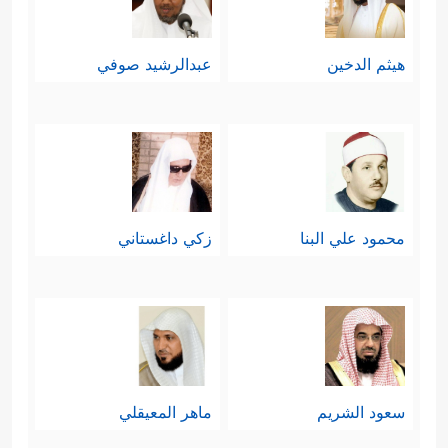
هيثم الدخين
عبدالرشيد صوفي
محمود علي البنا
زكي داغستاني
سعود الشريم
ماهر المعيقلي