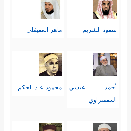
الدعوة والكيد بأهلها.
﴿تُسۡقَىٰ مِنۡ عَیۡنٍ ءَانِیَةࣲ﴾
أي: من عينٍ
سعود الشريم
ماهر المعيقلي
شديدة الحرارة، كما قال في
سورة
﴿یَطُوفُونَ بَیۡنَهَا وَبَیۡنَ حَمِیمٍ ءَانࣲ﴾
الرحمن
:
، أي: حارّ.
[الرحمن: 44]
﴿لَّیۡسَ لَهُمۡ طَعَامٌ إِلَّا مِن ضَرِیعࣲ﴾
هو طعامٌ
خبيثٌ من أطعمة أهل النار لا
أحمد عيسي
محمود عبد الحكم
ينفعهم، ولا يسدُّ شيئًا من جوعهم
المعصراوي
﴿لَّا یُسۡمِنُ وَلَا یُغۡنِی مِن جُوعࣲ﴾
.
﴿وُجُوهࣱ یَوۡمَىِٕذࣲ نَّاعِمَةࣱ﴾
أي: ظهرت عليها