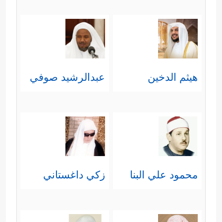
لأنَّها تعمُّ الناس بأهوالها، وتعمُّ
الظالمين بعذابها.
﴿وُجُوهࣱ یَوۡمَىِٕذٍ خَـٰشِعَةٌ﴾
أي: خائفة ذليلة،
هيثم الدخين
عبدالرشيد صوفي
وهي وجوه أهل النار.
﴿عَامِلَةࣱ نَّاصِبَةࣱ﴾
صفتان من صفات
أهل النار مُقيّدتان بظرف
الغاشية
،
بمعنى أنَّهم يتَعبون وينصبون
ويشقَون في ذلك العذاب الشديد،
محمود علي البنا
زكي داغستاني
وفيه تعريضٌ بما كانوا عليه من تعبٍ
ونصبٍ في سبيل الصدِّ عن هذه