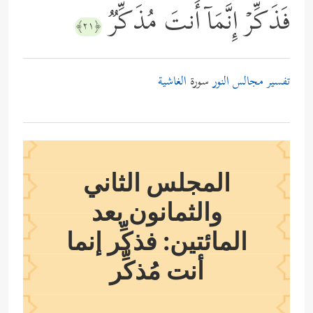
فَذَكِّرۡ إِنَّمَاۤ أَنتَ مُذَكِّرࣱ
﴿٢١﴾
تفسير مجالس النور
سورة
الغاشية
المجلس الثاني
والثمانون بعد
المائتين: فذكِّر إنما
أنت مُذكِّر