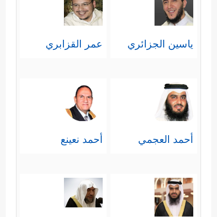
نضرة النعيم، وهذه هي وجوه أهل
الجَنَّة.
ياسين الجزائري
عمر القزابري
﴿لِّسَعۡیِهَا رَاضِیَةࣱ﴾
وهذا من تمام
نعيمها؛ أن تكون سعيدة بما قدَّمَته
في حياتها.
﴿لَّا تَسۡمَعُ فِیهَا لَـٰغِیَةࣰ﴾
أي: لا تسمع في
أحمد العجمي
أحمد نعينع
الجَنَّة لغوًا؛ فليس هناك إلَّا ما
يُستحسن من الكلام.
﴿وَأَكۡوَابࣱ مَّوۡضُوعَةࣱ﴾
أي: مهيّأة لهم
وفيها ما يشتَهون من شرابهم.