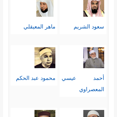
الدعوة والكيد بأهلها.
﴿تُسۡقَىٰ مِنۡ عَیۡنٍ ءَانِیَةࣲ﴾
أي: من عينٍ
سعود الشريم
ماهر المعيقلي
شديدة الحرارة، كما قال في
سورة
﴿یَطُوفُونَ بَیۡنَهَا وَبَیۡنَ حَمِیمٍ ءَانࣲ﴾
الرحمن
:
، أي: حارّ.
[الرحمن: 44]
﴿لَّیۡسَ لَهُمۡ طَعَامٌ إِلَّا مِن ضَرِیعࣲ﴾
هو طعامٌ
خبيثٌ من أطعمة أهل النار لا
أحمد عيسي
محمود عبد الحكم
ينفعهم، ولا يسدُّ شيئًا من جوعهم
المعصراوي
﴿لَّا یُسۡمِنُ وَلَا یُغۡنِی مِن جُوعࣲ﴾
.
﴿وُجُوهࣱ یَوۡمَىِٕذࣲ نَّاعِمَةࣱ﴾
أي: ظهرت عليها