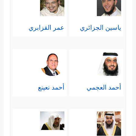
نضرة النعيم، وهذه هي وجوه أهل
الجَنَّة.
ياسين الجزائري
عمر القزابري
﴿لِّسَعۡیِهَا رَاضِیَةࣱ﴾
وهذا من تمام
نعيمها؛ أن تكون سعيدة بما قدَّمَته
في حياتها.
﴿لَّا تَسۡمَعُ فِیهَا لَـٰغِیَةࣰ﴾
أي: لا تسمع في
أحمد العجمي
أحمد نعينع
الجَنَّة لغوًا؛ فليس هناك إلَّا ما
يُستحسن من الكلام.
﴿وَأَكۡوَابࣱ مَّوۡضُوعَةࣱ﴾
أي: مهيّأة لهم
وفيها ما يشتَهون من شرابهم.