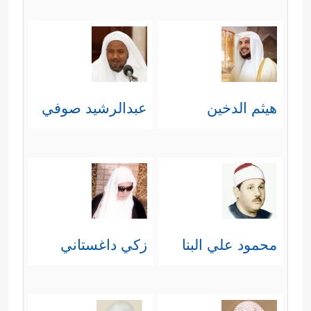
لأنَّها تعمُّ الناس بأهوالها، وتعمُّ
الظالمين بعذابها.
﴿وُجُوهࣱ یَوۡمَىِٕذٍ خَـٰشِعَةٌ﴾
أي: خائفة ذليلة،
هيثم الدخين
عبدالرشيد صوفي
وهي وجوه أهل النار.
﴿عَامِلَةࣱ نَّاصِبَةࣱ﴾
صفتان من صفات
أهل النار مُقيّدتان بظرف
الغاشية
،
بمعنى أنَّهم يتَعبون وينصبون
ويشقَون في ذلك العذاب الشديد،
محمود علي البنا
زكي داغستاني
وفيه تعريضٌ بما كانوا عليه من تعبٍ
ونصبٍ في سبيل الصدِّ عن هذه