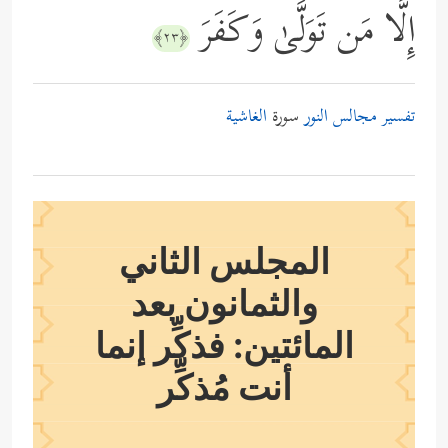
إِلَّا مَن تَوَلَّىٰ وَكَفَرَ
﴿٢٣﴾
تفسير مجالس النور
سورة
الغاشية
المجلس الثاني
والثمانون بعد
المائتين: فذكِّر إنما
أنت مُذكِّر