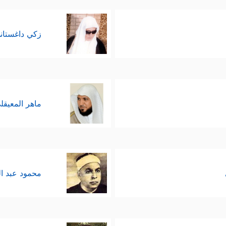
زكي داغستان
ماهر المعيقل
محمود عبد ا