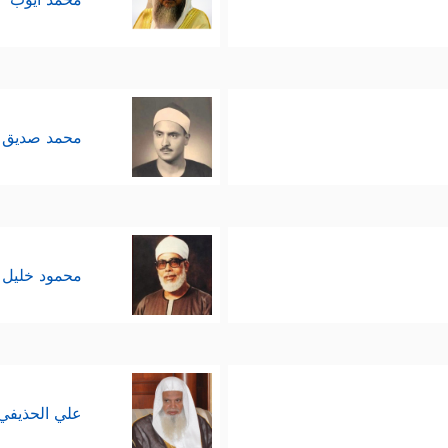
محمد صديق 
محمود خليل 
علي الحذيفي