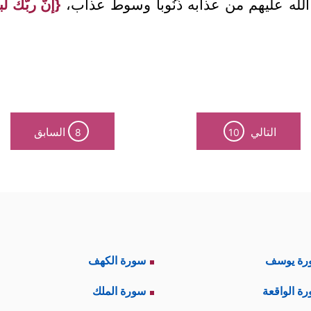
الله عليهم من عذابه ذَنُوباً وسوطَ عذاب،
{إنَّ ربَّك ل
التالي
السابق
8
10
رة يوسف
سورة الكهف
ة الواقعة
سورة الملك