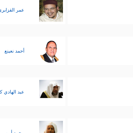
عمر القزابري
أحمد نعينع
عبد الهادي ك
محمد أيوب