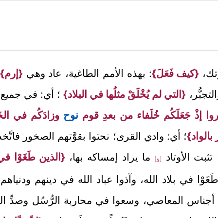
تك،
{كيف فَعَلَ}
: بهذه الأمم الطاغية، عاد وهي
{إرم}
لتجبُّر،
{التي لم يُخْلَقْ مثلُها في البلاد}
؛ أي: في جميع ال
وا إذْ جَعَلَكُم خُلَفاء من بعدِ قوم
نوح
وزادَكُم في الخَل
 بالواد}
؛ أي: وادي القرى؛ نحتوا بقوَّتهم الصخور فاتّ
 تثبت الأوتاد
ما يراد إمساكه بها،
{الذين طَغَوْا في 
[و]
 طَغَوْا في بلاد الله، وآذوا عباد الله في دينهم ودنياه
جناس المعاصي، وسعوا في محاربة الرُّسُل وصدِّ ال