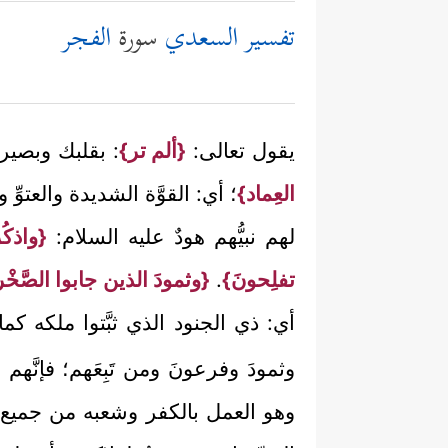
تفسير السعدي
سورة
الفجر
يقول تعالى:
{ألم تر}
: بقلبك وبصير
العِماد}
؛ أي: القوَّة الشديدة والعتوِّ وا
لهم نبيُّهم هودٌ عليه السلام:
{واذكُر
تفلِحونَ}
.
{وثمودَ الذين جابوا الصَّخْر
أي: ذي الجنود الذي ثبَّتوا ملكه كما
وثمودَ وفرعونَ ومن تَبِعَهم؛ فإنَّهم
وهو العمل بالكفر وشعبه من جميع أ