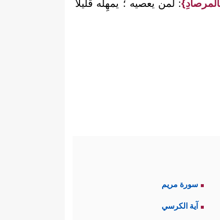
بالمرصادِ}
: لمن يعصيه ؛ يمهِلُه قليلاً
سورة مريم
آية الكرسي