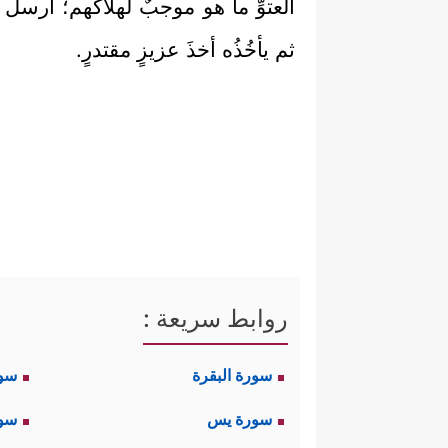
العتوِّ ما هو موجبٌ لهلاكهم؛ أرسل 
ثم يأخُذُه أخذَ عزيزٍ مقتدرٍ.
روابط سريعة :
سورة البقرة
سو
سورة يس
سور