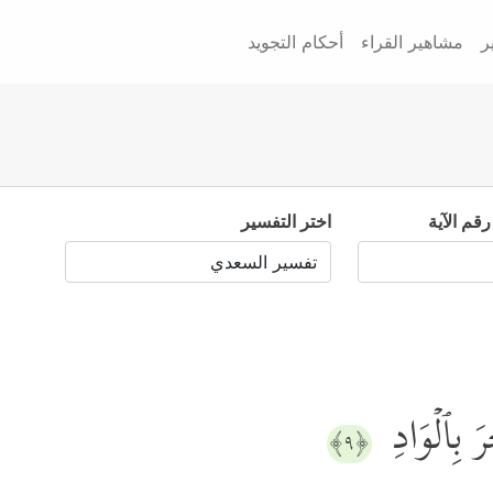
ر
مشاهير القراء
أحكام التجويد
رقم الآية
اختر التفسير
َ بِٱلۡوَادِ
﴿٩﴾