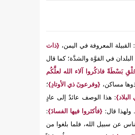
: القبيلة المعروفة في اليمن،
{ذات
بلدان في القوَّة والشدَّة؛ كما قال
ْقِ بَسْطَةً فاذكُروا آلاء الله لعلَّكُم
َخذوها مساكن،
{وفرعونَ ذي الأوتادِ}
؛
البلاد}
: هذا الوصف عائدٌ إلى عادٍ
م. ولهذا قال:
{فأكثروا فيها الفسادَ}
:
ناس عن سبيل الله، فلما بلغوا من