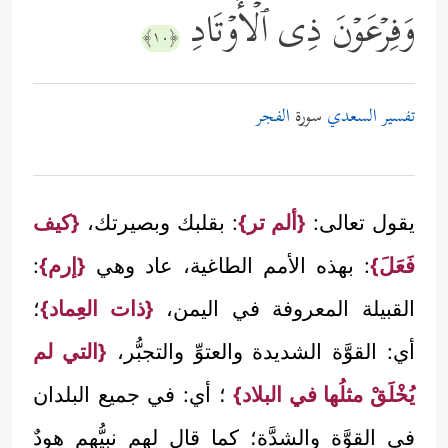
وَفِرۡعَوۡنَ ذِی ٱلۡأَوۡتَادِ
﴿١٠﴾
تفسير السعدي
سورة
الفجر
يقول تعالى:
{ألم تر}
: بقلبك وبصيرتك،
{كيف
فَعَلَ}
: بهذه الأمم الطاغية، عاد وهي
{إرم}
:
القبيلة المعروفة في اليمن،
{ذات العِماد}
؛
أي: القوَّة الشديدة والعتوِّ والتجبُّر،
{التي لم
يُخْلَقْ مثلُها في البلاد}
؛ أي: في جميع البلدان
في القوَّة والشدَّة؛ كما قال لهم نبيُّهم هودٌ