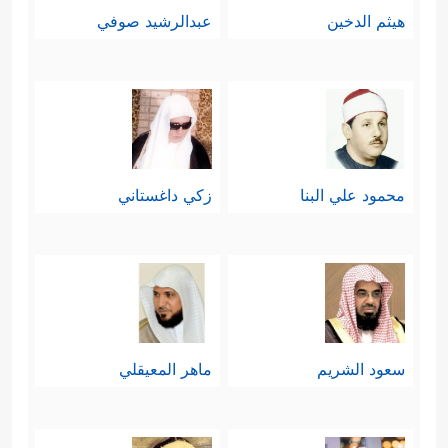
هيثم الدخين
عبدالرشيد صوفي
محمود علي البنا
زكي داغستاني
سعود الشريم
ماهر المعيقلي