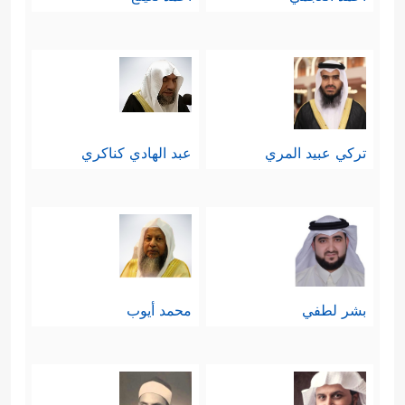
تركي عبيد المري
عبد الهادي كناكري
بشر لطفي
محمد أيوب