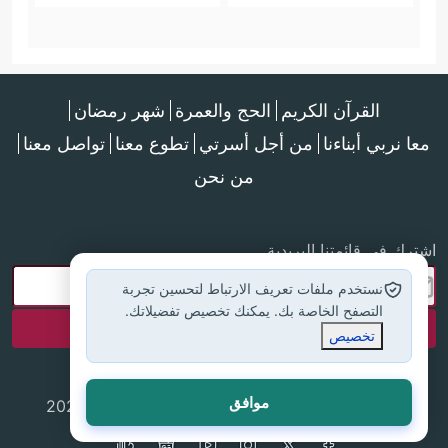
القرآن الكريم
الحج والعمرة
شهر رمضان
معا نربي أبناءنا
من أجل أسرتي
تطوع معنا
تواصل معنا
من نحن
اشترك في قائمتنا البريدية
نستخدم ملفات تعريف الارتباط لتحسين تجربة
التصفح الخاصة بك. يمكنك تخصيص تفضيلاتك.
تخصيص
موافق
جميع الحقوق محفوظة لموقع إسلام أون لاين © 2025