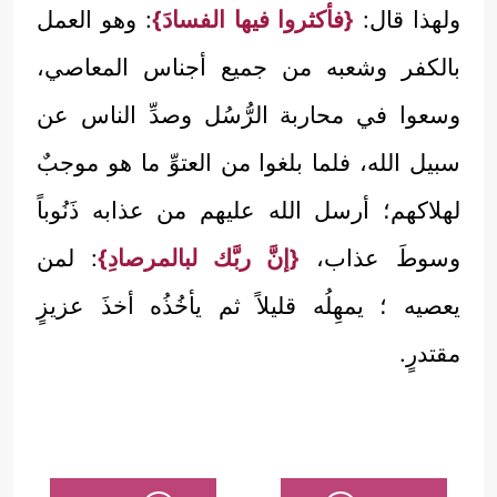
ولهذا قال:
{فأكثروا فيها الفسادَ}
: وهو العمل
بالكفر وشعبه من جميع أجناس المعاصي،
وسعوا في محاربة الرُّسُل وصدِّ الناس عن
سبيل الله، فلما بلغوا من العتوِّ ما هو موجبٌ
لهلاكهم؛ أرسل الله عليهم من عذابه ذَنُوباً
وسوطَ عذاب،
{إنَّ ربَّك لبالمرصادِ}
: لمن
يعصيه ؛ يمهِلُه قليلاً ثم يأخُذُه أخذَ عزيزٍ
مقتدرٍ.