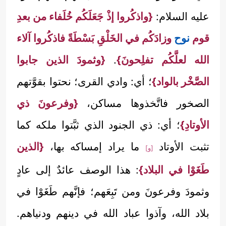
عليه السلام:
{واذكُروا إذْ جَعَلَكُم خُلَفاء من بعدِ
قوم
نوح
وزادَكُم في الخَلْقِ بَسْطَةً فاذكُروا آلاء
الله لعلَّكُم تفلِحونَ}
.
{وثمودَ الذين جابوا
الصَّخْر بالواد}
؛ أي: وادي القرى؛ نحتوا بقوَّتهم
الصخور فاتَّخذوها مساكن،
{وفرعونَ ذي
الأوتادِ}
؛ أي: ذي الجنود الذي ثبَّتوا ملكه كما
تثبت الأوتاد
ما يراد إمساكه بها،
{الذين
[و]
طَغَوْا في البلاد}
: هذا الوصف عائدٌ إلى عادٍ
وثمودَ وفرعونَ ومن تَبِعَهم؛ فإنَّهم طَغَوْا في
بلاد الله، وآذوا عباد الله في دينهم ودنياهم.