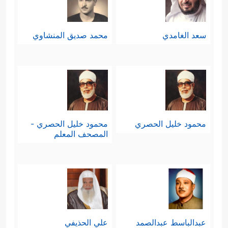
سعد الغامدي
محمد صديق المنشاوي
محمود خليل الحصري
محمود خليل الحصري -
المصحف المعلم
عبدالباسط عبدالصمد
علي الحذيفي