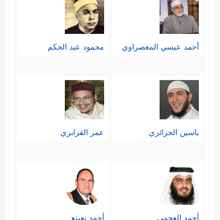
أحمد عيسي المعصراوي
محمود عبد الحكم
ياسين الجزائري
عمر القزابري
أحمد العجمي
أحمد نعينع