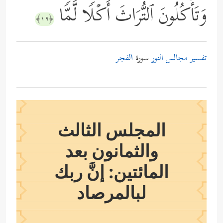
وَتَأۡكُلُونَ ٱلتُّرَاثَ أَكۡلࣰا لَّمࣰّا
﴿١٩﴾
تفسير مجالس النور
سورة
الفجر
المجلس الثالث
والثمانون بعد
المائتين: إنَّ ربك
لبالمرصاد