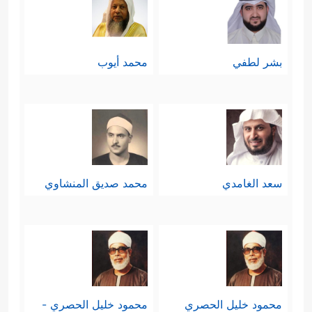
﴿كَلَّاۤۖ إِذَا دُكَّتِ ٱلۡأَرۡضُ دَكࣰّا دَكࣰّا
﴿٢١﴾
الحقّ
وَجَاۤءَ رَبُّكَ وَٱلۡمَلَكُ صَفࣰّا صَفࣰّا
﴿٢٢﴾
وَجِاْیۤءَ یَوۡمَىِٕذِۭ
بشر لطفي
محمد أيوب
بِجَهَنَّمَۚ یَوۡمَىِٕذࣲ یَتَذَكَّرُ ٱلۡإِنسَـٰنُ وَأَنَّىٰ لَهُ ٱلذِّكۡرَىٰ
﴿٢٣﴾
یَقُولُ یَـٰلَیۡتَنِی قَدَّمۡتُ لِحَیَاتِی
﴿٢٤﴾
فَیَوۡمَىِٕذࣲ
لَّا یُعَذِّبُ عَذَابَهُۥۤ أَحَدࣱ
﴿٢٥﴾
وَلَا یُوثِقُ وَثَاقَهُۥۤ أَحَدࣱ
﴿٢٦﴾
یَـٰۤأَیَّتُهَا ٱلنَّفۡسُ ٱلۡمُطۡمَىِٕنَّةُ
﴿٢٧﴾
ٱرۡجِعِیۤ إِلَىٰ
سعد الغامدي
محمد صديق المنشاوي
رَبِّكِ رَاضِیَةࣰ مَّرۡضِیَّةࣰ
﴿٢٨﴾
فَٱدۡخُلِی فِی عِبَـٰدِی
﴿٢٩﴾
وَٱدۡخُلِی جَنَّتِی﴾
.
محمود خليل الحصري
محمود خليل الحصري -