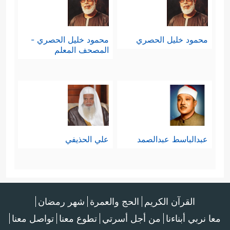
محمود خليل الحصري
محمود خليل الحصري -
المصحف المعلم
عبدالباسط عبدالصمد
علي الحذيفي
القرآن الكريم
الحج والعمرة
شهر رمضان
معا نربي أبناءنا
من أجل أسرتي
تطوع معنا
تواصل معنا