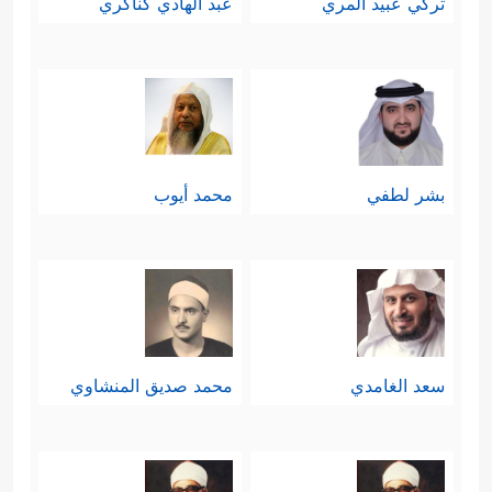
تركي عبيد المري
عبد الهادي كناكري
تنتظر الجميع: الظالمين والمظلومين،
وهناك يكون التمايُز الحقّ، وبالميزان
﴿كَلَّاۤۖ إِذَا دُكَّتِ ٱلۡأَرۡضُ دَكࣰّا دَكࣰّا
﴿٢١﴾
الحقّ
وَجَاۤءَ رَبُّكَ وَٱلۡمَلَكُ صَفࣰّا صَفࣰّا
﴿٢٢﴾
وَجِاْیۤءَ یَوۡمَىِٕذِۭ
بشر لطفي
محمد أيوب
بِجَهَنَّمَۚ یَوۡمَىِٕذࣲ یَتَذَكَّرُ ٱلۡإِنسَـٰنُ وَأَنَّىٰ لَهُ ٱلذِّكۡرَىٰ
﴿٢٣﴾
یَقُولُ یَـٰلَیۡتَنِی قَدَّمۡتُ لِحَیَاتِی
﴿٢٤﴾
فَیَوۡمَىِٕذࣲ
لَّا یُعَذِّبُ عَذَابَهُۥۤ أَحَدࣱ
﴿٢٥﴾
وَلَا یُوثِقُ وَثَاقَهُۥۤ أَحَدࣱ
﴿٢٦﴾
یَـٰۤأَیَّتُهَا ٱلنَّفۡسُ ٱلۡمُطۡمَىِٕنَّةُ
﴿٢٧﴾
ٱرۡجِعِیۤ إِلَىٰ
سعد الغامدي
محمد صديق المنشاوي
رَبِّكِ رَاضِیَةࣰ مَّرۡضِیَّةࣰ
﴿٢٨﴾
فَٱدۡخُلِی فِی عِبَـٰدِی
﴿٢٩﴾
وَٱدۡخُلِی جَنَّتِی﴾
.