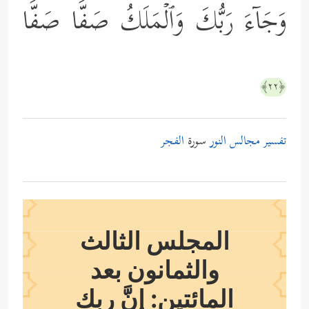
وَجَاۤءَ رَبُّكَ وَٱلۡمَلَكُ صَفࣰّا صَفࣰّا
﴿٢٢﴾
تفسير مجالس النور
سورة
الفجر
المجلس الثالث
والثمانون بعد
المائتين: إنَّ ربك