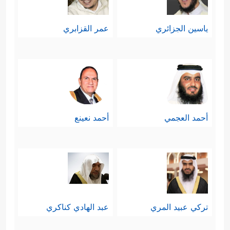
ياسين الجزائري
عمر القزابري
أحمد العجمي
أحمد نعينع
تركي عبيد المري
عبد الهادي كناكري