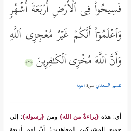
فَسِیحُواْ فِی ٱلۡأَرۡضِ أَرۡبَعَةَ أَشۡهُرࣲ
وَٱعۡلَمُوۤاْ أَنَّكُمۡ غَیۡرُ مُعۡجِزِی ٱللَّهِ
وَأَنَّ ٱللَّهَ مُخۡزِی ٱلۡكَـٰفِرِینَ
﴿٢﴾
تفسير السعدي
سورة
التوبة
أي: هذه
{براءةٌ من الله}
ومن
{رسوله}
: إلى
جميع المشركين المعاهدين؛ أنَّ لهم أربعة