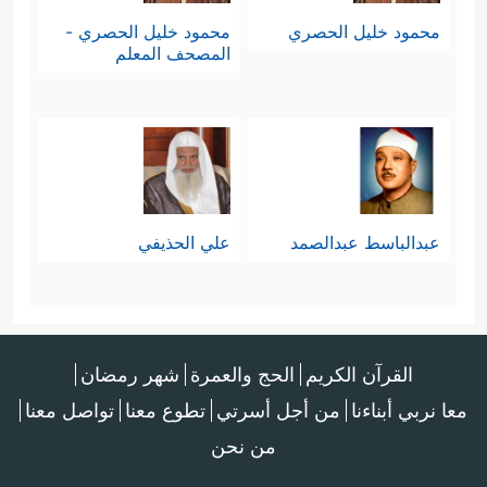
محمود خليل الحصري
محمود خليل الحصري -
المصحف المعلم
عبدالباسط عبدالصمد
علي الحذيفي
القرآن الكريم
الحج والعمرة
شهر رمضان
معا نربي أبناءنا
من أجل أسرتي
تطوع معنا
تواصل معنا
من نحن