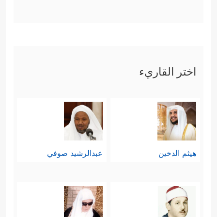
اختر القاريء
هيثم الدخين
عبدالرشيد صوفي