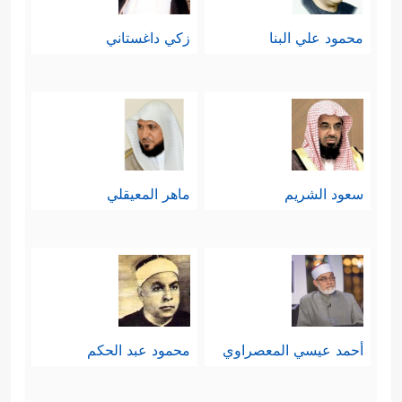
محمود علي البنا
زكي داغستاني
سعود الشريم
ماهر المعيقلي
أحمد عيسي المعصراوي
محمود عبد الحكم