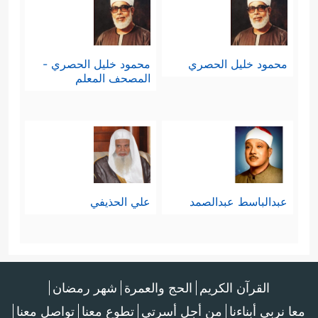
محمود خليل الحصري
محمود خليل الحصري -
المصحف المعلم
عبدالباسط عبدالصمد
علي الحذيفي
القرآن الكريم
الحج والعمرة
شهر رمضان
معا نربي أبناءنا
من أجل أسرتي
تطوع معنا
تواصل معنا