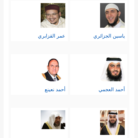
ياسين الجزائري
عمر القزابري
أحمد العجمي
أحمد نعينع