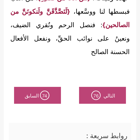
فبسطها لنا ووسَّعها،
{لَنَصَّدَّقَنَّ ولَنكونَنَّ من
الصالحين}
: فنصل الرحم ونُقري الضيف،
ونعينُ على نوائب الحقِّ، ونفعل الأفعال
الحسنة الصالح
التالي
السابق
74
76
روابط سريعة :