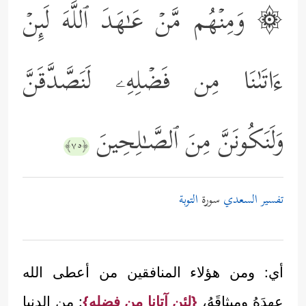
۞ وَمِنۡهُم مَّنۡ عَـٰهَدَ ٱللَّهَ لَىِٕنۡ
ءَاتَىٰنَا مِن فَضۡلِهِۦ لَنَصَّدَّقَنَّ
وَلَنَكُونَنَّ مِنَ ٱلصَّـٰلِحِینَ
﴿٧٥﴾
تفسير السعدي
سورة
التوبة
أي: ومن هؤلاء المنافقين من أعطى الله
عهدَهُ وميثاقَهُ،
{لئن آتانا من فضلِهِ}
: من الدنيا