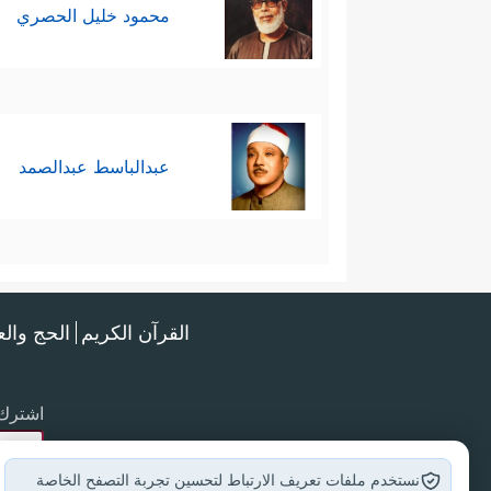
محمود خليل الحصري
عبدالباسط عبدالصمد
القرآن الكريم
الحج وال
اشترك 
نستخدم ملفات تعريف الارتباط لتحسين تجربة التصفح الخاصة