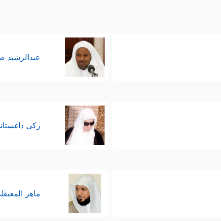
عبدالرشيد 
زكي داغستان
ماهر المعيقل