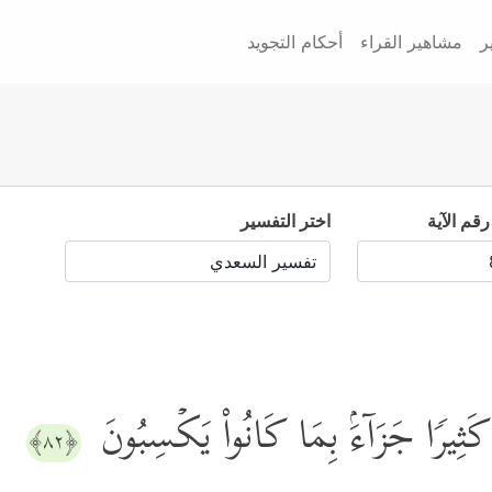
ر
مشاهير القراء
أحكام التجويد
رقم الآية
اختر التفسير
 كَثِیرࣰا جَزَاۤءَۢ بِمَا كَانُواْ یَكۡسِبُونَ
﴿٨٢﴾