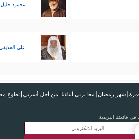
محمود خليل 
علي الحذيفي
عمرة
شهر رمضان
معا نربي أبناءنا
من أجل أسرتي
تطوع معن
في قائمتنا البريدية