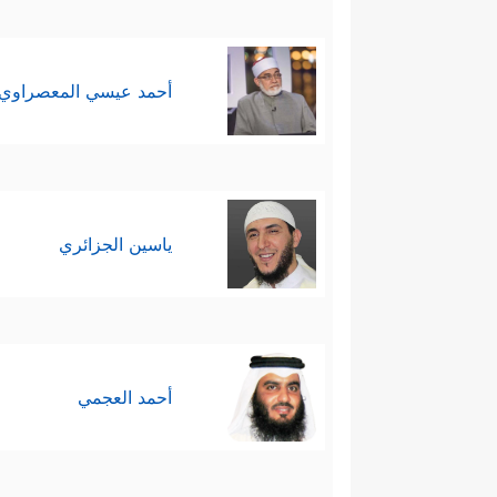
أحمد عيسي المعصراوي
ياسين الجزائري
أحمد العجمي