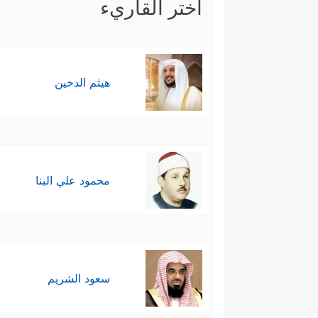
اختر القاريء
هيثم الدخين
محمود علي البنا
سعود الشريم