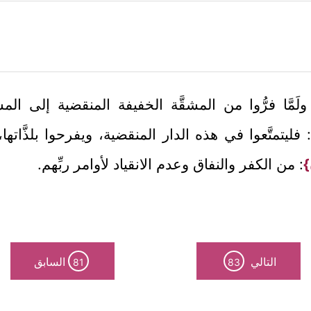
ولَمَّا فرُّوا من المشقَّة الخفيفة المنقضية إلى الم
 فليتمتَّعوا في هذه الدار المنقضية، ويفرحوا بلذَّاتها،
}
: من الكفر والنفاق وعدم الانقياد لأوامر ربِّهم.
التالي
السابق
81
83