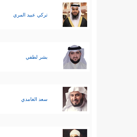
تركي عبيد المري
بشر لطفي
سعد الغامدي