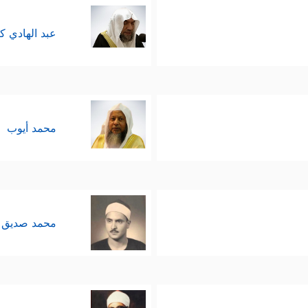
عبد الهادي ك
محمد أيوب
محمد صديق 