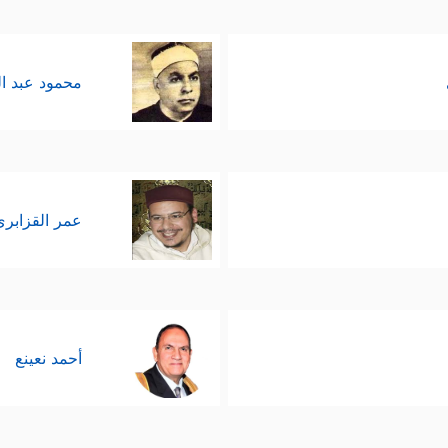
محمود عبد ا
عمر القزابري
أحمد نعينع