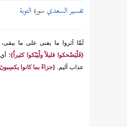
تفسير السعدي
سورة
التوبة
لَمَّا آثروا ما يفنى على ما يبقى، 
{فَلْيَضْحكوا قليلاً ولْيَبْكوا كثيراً}
؛ أي:
عذاب أليم.
{جزاءً بما كانوا يكسِبونَ