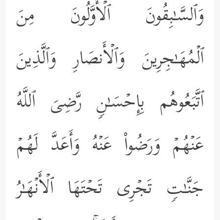
وَٱلسَّـٰبِقُونَ ٱلۡأَوَّلُونَ مِنَ
ٱلۡمُهَـٰجِرِینَ وَٱلۡأَنصَارِ وَٱلَّذِینَ
ٱتَّبَعُوهُم بِإِحۡسَـٰنࣲ رَّضِیَ ٱللَّهُ
عَنۡهُمۡ وَرَضُواْ عَنۡهُ وَأَعَدَّ لَهُمۡ
جَنَّـٰتࣲ تَجۡرِی تَحۡتَهَا ٱلۡأَنۡهَـٰرُ