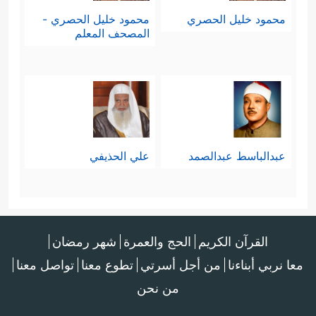
محمود خليل الحصري
محمود خليل الحصري -
المصحف المعلم
عبدالباسط عبدالصمد
علي الحذيفي
القرآن الكريم
الحج والعمرة
شهر رمضان
معا نربي أبناءنا
من أجل أسرتي
تطوع معنا
تواصل معنا
من نحن