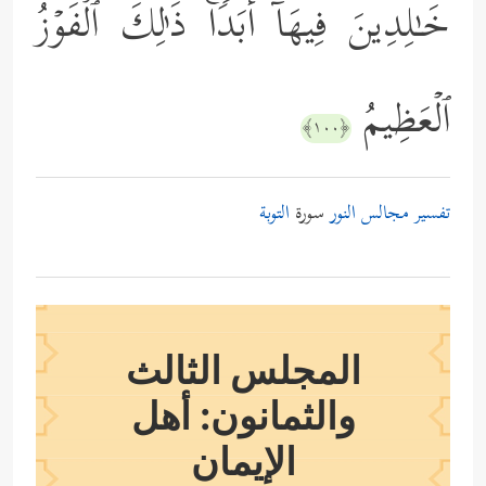
خَـٰلِدِینَ فِیهَاۤ أَبَدࣰاۚ ذَ ٰ⁠لِكَ ٱلۡفَوۡزُ
ٱلۡعَظِیمُ
﴿١٠٠﴾
تفسير مجالس النور
سورة
التوبة
المجلس الثالث
والثمانون: أهل
الإيمان