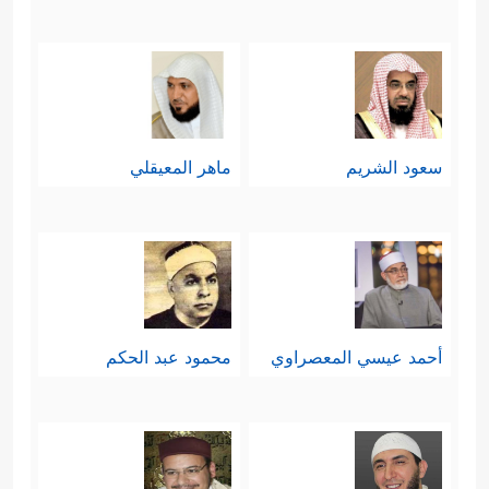
یَتَّقُونَۚ إِنَّ ٱللَّهَ بِكُلِّ شَیۡءٍ عَلِیمٌ﴾
﴿۞ وَمَا كَانَ
،
ٱلۡمُؤۡمِنُونَ لِیَنفِرُواْ كَاۤفَّةࣰۚ فَلَوۡلَا نَفَرَ مِن كُلِّ فِرۡقَةࣲ مِّنۡهُمۡ
طَاۤىِٕفَةࣱ لِّیَتَفَقَّهُواْ فِی ٱلدِّینِ وَلِیُنذِرُواْ قَوۡمَهُمۡ إِذَا رَجَعُوۤاْ
سعود الشريم
ماهر المعيقلي
إِلَیۡهِمۡ لَعَلَّهُمۡ یَحۡذَرُونَ﴾
.
رابعًا: أوجَبَ الله على أغنياء هذه الأمة
الزكاة وأداء الحقوق المالية لمُستحقِّيها؛
لِمَا في هذا من تقويةٍ لأواصر الوحدة
أحمد عيسي المعصراوي
محمود عبد الحكم
والمحبة، وإشاعة روح التعاون والتكافل
﴿خُذۡ مِنۡ أَمۡوَ ٰ⁠لِهِمۡ صَدَقَةࣰ تُطَهِّرُهُمۡ وَتُزَكِّیهِم بِهَا﴾
.
خامسًا: أوجَبَ الله على كلِّ مُؤمنٍ أن