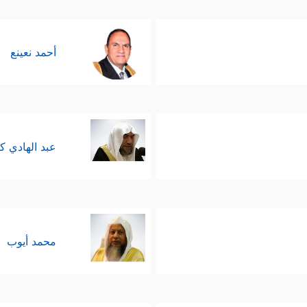
أحمد نعينع
عبد الهادي ك
محمد أيوب