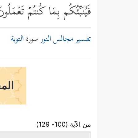
فَیُنَبِّئُكُم بِمَا كُنتُمۡ تَعۡمَلُو
تفسير مجالس النور
سورة
التوبة
الم
من الآية (100- 129)