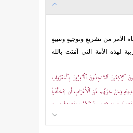
الأمر من تشريعٍ وتوجيهٍ وتنبيهٍ
 لهذه الأمة التي آمَنَت بالله
ِحُونَ ٱلرَّ ٰ⁠كِعُونَ ٱلسَّـٰجِدُونَ ٱلۡـَٔامِرُونَ بِٱلۡمَعۡرُوفِ
ینَةِ وَمَنۡ حَوۡلَهُم مِّنَ ٱلۡأَعۡرَابِ أَن یَتَخَلَّفُواْ
 یَطَـُٔونَ مَوۡطِئࣰا یَغِیظُ ٱلۡكُفَّارَ وَلَا یَنَالُونَ مِنۡ
هُمۡ یَسۡتَبۡشِرُونَ﴾
.
أتي بعدهم من أحَبَّهم ومشَى على