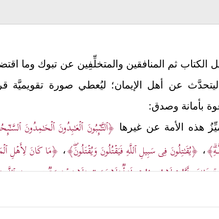
كتاب ثم المنافقين والمتخلِّفِين عن تبوك وما اقتضاه 
حدَّث عن أهل الإيمان؛ ليُعطي صورة تقويميَّة قريبة
عوة بأمانة وصدق:
﴿ٱلتَّـٰۤىِٕبُونَ ٱلۡعَـٰبِدُونَ ٱلۡحَـٰمِدُونَ ٱلسَّـٰۤىٕ
يِّزُ هذه الأمة عن غيرها
َـهِۗ﴾
﴿یُقَـٰتِلُونَ فِی سَبِیلِ ٱللَّهِ فَیَقۡتُلُونَ وَیُقۡتَلُونَۖ﴾
﴿مَا كَانَ لِأَهۡلِ ٱلۡمَدِ
،
،
هِۦۚ ذَ ٰ⁠لِكَ بِأَنَّهُمۡ لَا یُصِیبُهُمۡ ظَمَأࣱ وَلَا نَصَبࣱ وَلَا مَخۡمَصَةࣱ فِی سَبِیلِ ٱللَّهِ وَلَا
َّ ٱللَّهَ لَا یُضِیعُ أَجۡرَ ٱلۡمُحۡسِنِینَ﴾
﴿فَأَمَّا ٱلَّذِینَ ءَامَنُواْ فَزَادَتۡهُمۡ إِیمَـٰنࣰا وَ
،
ت مختلفة؛ فالمهاجرون لهم السَّبق، ثم الأنصار، ثم ي