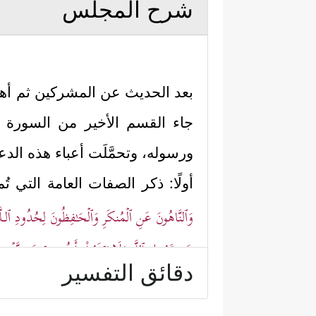
شرح المجلس
بعد الحديث عن المشركين ثم أهل ال
جاء القسم الأخير من السورة ليت
ورسوله، وتحمَّلَت أعباء هذه الد
أولًا: ذكر الصفات العامة التي تُم
وَٱلنَّاهُونَ عَنِ ٱلۡمُنكَرِ وَٱلۡحَـٰفِظُونَ لِحُدُودِ ٱلـلّ
عَن رَّسُولِ ٱللَّهِ وَلَا یَرۡغَبُواْ بِأَنفُسِهِمۡ عَن نَّفۡسِ
دقائق التفسير
عَدُوࣲّ نَّیۡلًا إِلَّا كُتِبَ لَهُم بِهِۦ عَمَلࣱ صَـٰلِحٌۚ إِن
ثانيًا: تصنيف هذه الأمة باعتبارا