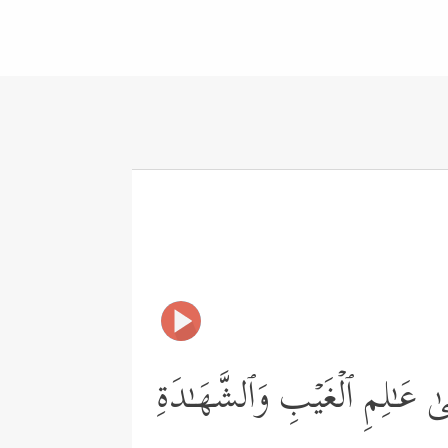
ىٰ عَـٰلِمِ ٱلۡغَیۡبِ وَٱلشَّهَـٰدَةِ