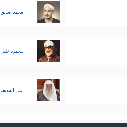
محمد صديق 
محمود خليل 
علي الحذيفي