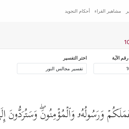
ر
مشاهير القراء
أحكام التجويد
رقم الآية
اختر التفسير
َلَكُمۡ وَرَسُولُهُۥ وَٱلۡمُؤۡمِنُونَۖ وَسَتُرَدُّونَ إِلَ