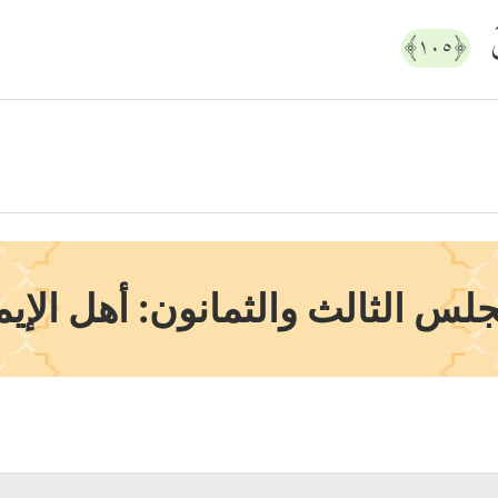
نَ
﴿١٠٥﴾
جلس الثالث والثمانون: أهل الإيم