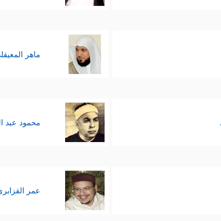
ماهر المعيقل
محمود عبد ا
عمر القزابري