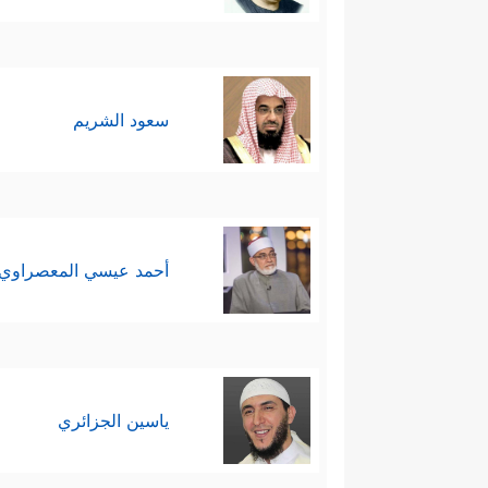
سعود الشريم
أحمد عيسي المعصراوي
ياسين الجزائري