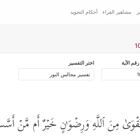
ر
مشاهير القراء
أحكام التجويد
رقم الآية
اختر التفسير
َقۡوَىٰ مِنَ ٱللَّهِ وَرِضۡوَ ٰ⁠نٍ خَیۡرٌ أَم مَّنۡ أَسَّس