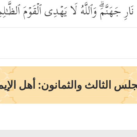
رِ جَهَنَّمَۗ وَٱللَّهُ لَا یَهۡدِی ٱلۡقَوۡمَ ٱلظَّـٰل
جلس الثالث والثمانون: أهل الإيم