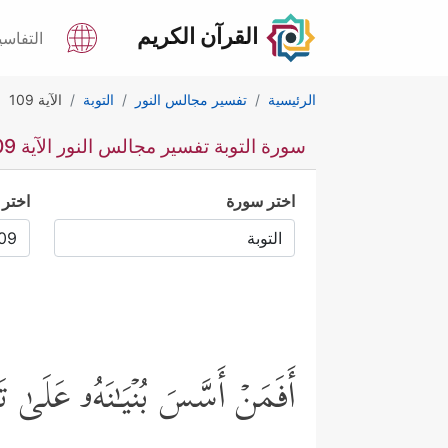
القرآن الكريم
التفاسي
الرئيسية
تفسير مجالس النور
التوبة
الآية 109
سورة التوبة تفسير مجالس النور الآية 109
اختر سورة
اختر 
أَفَمَنۡ أَسَّسَ بُنۡیَـٰنَهُۥ عَلَىٰ ت