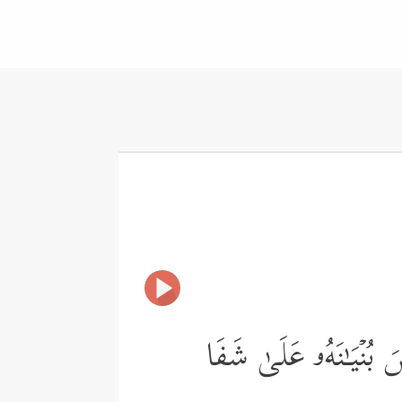
َ بُنۡیَـٰنَهُۥ عَلَىٰ شَفَا