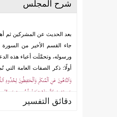
شرح المجلس
بعد الحديث عن المشركين ثم أهل ال
جاء القسم الأخير من السورة ليت
ورسوله، وتحمَّلَت أعباء هذه الد
أولًا: ذكر الصفات العامة التي تُم
وَٱلنَّاهُونَ عَنِ ٱلۡمُنكَرِ وَٱلۡحَـٰفِظُونَ لِحُدُودِ ٱلـلّ
عَن رَّسُولِ ٱللَّهِ وَلَا یَرۡغَبُواْ بِأَنفُسِهِمۡ عَن نَّفۡسِ
دقائق التفسير
عَدُوࣲّ نَّیۡلًا إِلَّا كُتِبَ لَهُم بِهِۦ عَمَلࣱ صَـٰلِحٌۚ إِن
ثانيًا: تصنيف هذه الأمة باعتبارا