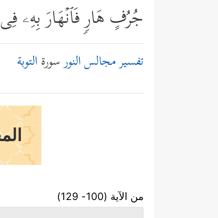
جُرُفٍ هَارࣲ فَٱنۡهَارَ بِهِۦ فِی نَا
تفسير مجالس النور
سورة
التوبة
الم
من الآية (100- 129)