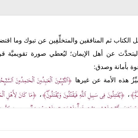
كتاب ثم المنافقين والمتخلِّفِين عن تبوك وما اقتضاه 
حدَّث عن أهل الإيمان؛ ليُعطي صورة تقويميَّة قريبة
عوة بأمانة وصدق:
﴿ٱلتَّـٰۤىِٕبُونَ ٱلۡعَـٰبِدُونَ ٱلۡحَـٰمِدُونَ ٱلسَّـٰۤىٕ
يِّزُ هذه الأمة عن غيرها
َـهِۗ﴾
﴿یُقَـٰتِلُونَ فِی سَبِیلِ ٱللَّهِ فَیَقۡتُلُونَ وَیُقۡتَلُونَۖ﴾
﴿مَا كَانَ لِأَهۡلِ ٱلۡمَدِ
،
،
هِۦۚ ذَ ٰ⁠لِكَ بِأَنَّهُمۡ لَا یُصِیبُهُمۡ ظَمَأࣱ وَلَا نَصَبࣱ وَلَا مَخۡمَصَةࣱ فِی سَبِیلِ ٱللَّهِ وَلَا
َّ ٱللَّهَ لَا یُضِیعُ أَجۡرَ ٱلۡمُحۡسِنِینَ﴾
﴿فَأَمَّا ٱلَّذِینَ ءَامَنُواْ فَزَادَتۡهُمۡ إِیمَـٰنࣰا وَ
،
ت مختلفة؛ فالمهاجرون لهم السَّبق، ثم الأنصار، ثم ي