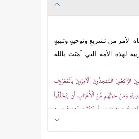
الأمر من تشريعٍ وتوجيهٍ وتنبيهٍ
 لهذه الأمة التي آمَنَت بالله
ِحُونَ ٱلرَّ ٰ⁠كِعُونَ ٱلسَّـٰجِدُونَ ٱلۡـَٔامِرُونَ بِٱلۡمَعۡرُوفِ
ینَةِ وَمَنۡ حَوۡلَهُم مِّنَ ٱلۡأَعۡرَابِ أَن یَتَخَلَّفُواْ
 یَطَـُٔونَ مَوۡطِئࣰا یَغِیظُ ٱلۡكُفَّارَ وَلَا یَنَالُونَ مِنۡ
هُمۡ یَسۡتَبۡشِرُونَ﴾
.
أتي بعدهم من أحَبَّهم ومشَى على