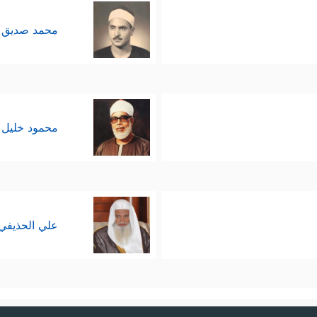
محمد صديق 
محمود خليل 
علي الحذيفي