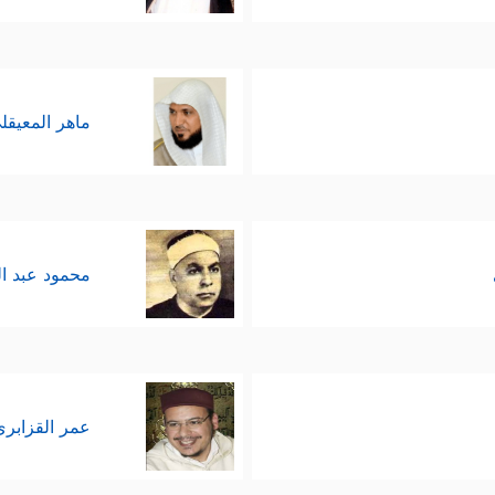
ماهر المعيقل
محمود عبد ا
عمر القزابري