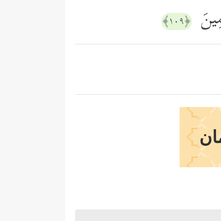
ِمِینَ
﴿١٠٩﴾
ان