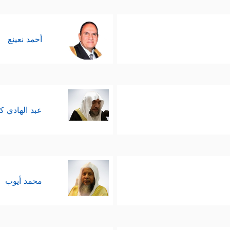
أحمد نعينع
عبد الهادي ك
محمد أيوب