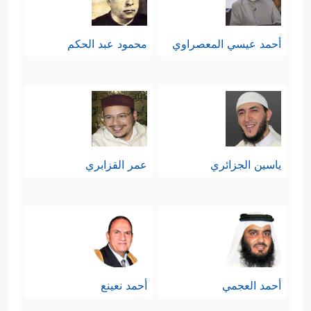
﴿وَلَـٰكِنَّهُمۡ قَوۡمࣱ یَفۡرَقُونَ
﴿٥٦﴾
لَوۡ یَجِدُونَ مَلۡجَـًٔا أَوۡ
أحمد عيسي المعصراوي
محمود عبد الحكم
مَغَـٰرَ ٰ⁠تٍ أَوۡ مُدَّخَلࣰا لَّوَلَّوۡاْ إِلَیۡهِ وَهُمۡ یَجۡمَحُونَ﴾
﴿۞
،
وَلَوۡ أَرَادُواْ ٱلۡخُرُوجَ لَأَعَدُّواْ لَهُۥ عُدَّةࣰ وَلَـٰكِن كَرِهَ ٱللَّهُ
ٱنۢبِعَاثَهُمۡ فَثَبَّطَهُمۡ وَقِیلَ ٱقۡعُدُواْ مَعَ ٱلۡقَـٰعِدِینَ﴾
.
﴿وَمِنۡهُم مَّن
ثامنًا: إنهم أهل جشعٍ وطمعٍ
ياسين الجزائري
عمر القزابري
یَلۡمِزُكَ فِی ٱلصَّدَقَـٰتِ فَإِنۡ أُعۡطُواْ مِنۡهَا رَضُواْ وَإِن لَّمۡ
یُعۡطَوۡاْ مِنۡهَاۤ إِذَا هُمۡ یَسۡخَطُونَ﴾
﴿وَیَقۡبِضُونَ
،
أَیۡدِیَهُمۡۚ﴾
﴿وَلَا یُنفِقُونَ إِلَّا وَهُمۡ كَـٰرِهُونَ﴾
.
،
وقد كان هذا الجشع سببًا مباشرًا في
أحمد العجمي
أحمد نعينع