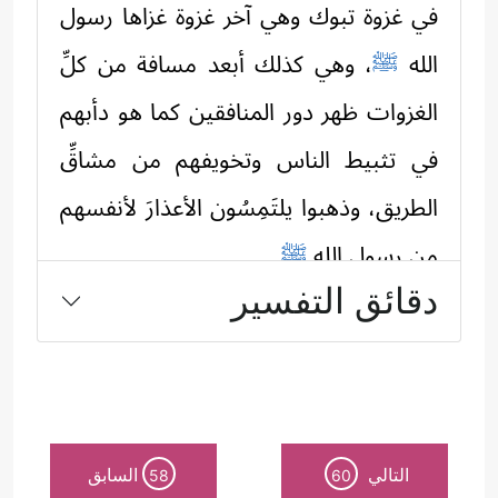
في غزوة تبوك وهي آخر غزوة غزاها رسول
الله
ﷺ
، وهي كذلك أبعد مسافة من كلِّ
الغزوات ظهر دور المنافقين كما هو دأبهم
في تثبيط الناس وتخويفهم من مشاقِّ
الطريق، وذهبوا يلتَمِسُون الأعذارَ لأنفسهم
من رسول الله
ﷺ
.
دقائق التفسير
وقد جاءت
سورة التوبة
فاضحةً لهم،
كاشفةً لأساليبهم ولحقيقة أهدافهم وما
يُضمِرونه من كراهية لهذا الدين وأهله؛
ولأن هذه السورة من أواخِر ما نزل من
التالي
السابق
58
60
القرآن، فقد اقتضى الأمرُ تفصيلًا أكثر،