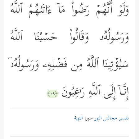
وَلَوۡ أَنَّهُمۡ رَضُواْ مَاۤ ءَاتَىٰهُمُ ٱللَّهُ
وَرَسُولُهُۥ وَقَالُواْ حَسۡبُنَا ٱللَّهُ
سَیُؤۡتِینَا ٱللَّهُ مِن فَضۡلِهِۦ وَرَسُولُهُۥۤ
إِنَّـاۤ إِلَى ٱللَّهِ رَ ٰ⁠غِبُونَ
﴿٥٩﴾
تفسير مجالس النور
سورة
التوبة