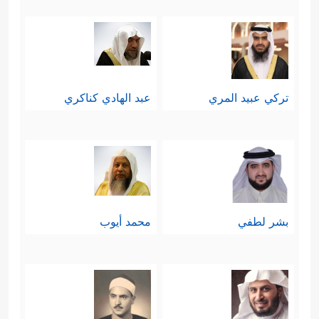
﴿۞ وَمِنۡهُم مَّنۡ
انحِدارهم إلى درك النفاق
عَـٰهَدَ ٱللَّهَ لَىِٕنۡ ءَاتَىٰنَا مِن فَضۡلِهِۦ لَنَصَّدَّقَنَّ وَلَنَكُونَنَّ مِنَ
ٱلصَّـٰلِحِینَ
﴿٧٥﴾
فَلَمَّاۤ ءَاتَىٰهُم مِّن فَضۡلِهِۦ بَخِلُواْ بِهِۦ
تركي عبيد المري
عبد الهادي كناكري
وَتَوَلَّواْ وَّهُم مُّعۡرِضُونَ
﴿٧٦﴾
فَأَعۡقَبَهُمۡ نِفَاقࣰا فِی
قُلُوبِهِمۡ إِلَىٰ یَوۡمِ یَلۡقَوۡنَهُۥ بِمَاۤ أَخۡلَفُواْ ٱللَّهَ مَا وَعَدُوهُ وَبِمَا
كَانُواْ یَكۡذِبُونَ﴾
.
تاسعًا: إنهم يلمزون المتصدِّقين
بشر لطفي
محمد أيوب
﴿ٱلَّذِینَ یَلۡمِزُونَ ٱلۡمُطَّوِّعِینَ مِنَ
ويسخَرون منهم
ٱلۡمُؤۡمِنِینَ فِی ٱلصَّدَقَـٰتِ وَٱلَّذِینَ لَا یَجِدُونَ إِلَّا
جُهۡدَهُمۡ فَیَسۡخَرُونَ مِنۡهُمۡ﴾
فهم لم يَكتَفوا