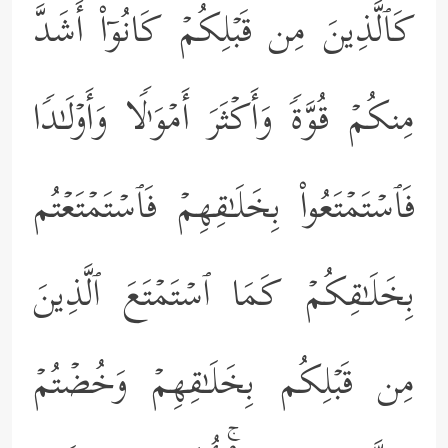
كَٱلَّذِینَ مِن قَبۡلِكُمۡ كَانُوۤاْ أَشَدَّ
مِنكُمۡ قُوَّةࣰ وَأَكۡثَرَ أَمۡوَ ٰ⁠لࣰا وَأَوۡلَـٰدࣰا
فَٱسۡتَمۡتَعُواْ بِخَلَـٰقِهِمۡ فَٱسۡتَمۡتَعۡتُم
بِخَلَـٰقِكُمۡ كَمَا ٱسۡتَمۡتَعَ ٱلَّذِینَ
مِن قَبۡلِكُم بِخَلَـٰقِهِمۡ وَخُضۡتُمۡ