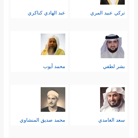
ٱلصَّـٰلِحِینَ
﴿٧٥﴾
فَلَمَّاۤ ءَاتَىٰهُم مِّن فَضۡلِهِۦ بَخِلُواْ بِهِۦ
تركي عبيد المري
عبد الهادي كناكري
وَتَوَلَّواْ وَّهُم مُّعۡرِضُونَ
﴿٧٦﴾
فَأَعۡقَبَهُمۡ نِفَاقࣰا فِی
قُلُوبِهِمۡ إِلَىٰ یَوۡمِ یَلۡقَوۡنَهُۥ بِمَاۤ أَخۡلَفُواْ ٱللَّهَ مَا وَعَدُوهُ وَبِمَا
كَانُواْ یَكۡذِبُونَ﴾
.
تاسعًا: إنهم يلمزون المتصدِّقين
بشر لطفي
محمد أيوب
﴿ٱلَّذِینَ یَلۡمِزُونَ ٱلۡمُطَّوِّعِینَ مِنَ
ويسخَرون منهم
ٱلۡمُؤۡمِنِینَ فِی ٱلصَّدَقَـٰتِ وَٱلَّذِینَ لَا یَجِدُونَ إِلَّا
جُهۡدَهُمۡ فَیَسۡخَرُونَ مِنۡهُمۡ﴾
فهم لم يَكتَفوا
بالبخل ومسك اليد، بل راحوا يُثبِّطون
سعد الغامدي
محمد صديق المنشاوي
الآخرين، ويُحرِجُونهم، ويُنفِّرونهم عن