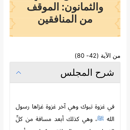
والثمانون: الموقف
من المنافقين
من الآية (42- 80)
شرح المجلس
في غزوة تبوك وهي آخر غزوة غزاها رسول
الله
ﷺ
، وهي كذلك أبعد مسافة من كلِّ