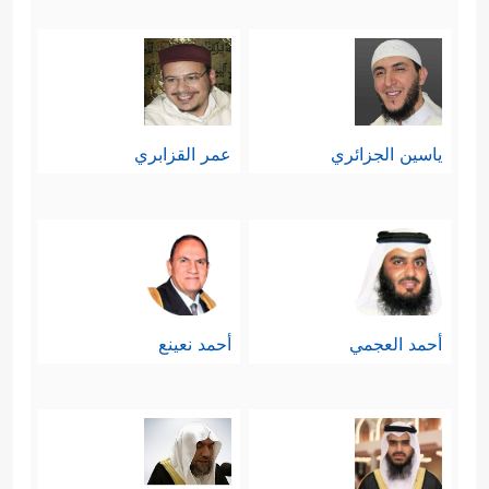
وَلَوۡ أَرَادُواْ ٱلۡخُرُوجَ لَأَعَدُّواْ لَهُۥ عُدَّةࣰ وَلَـٰكِن كَرِهَ ٱللَّهُ
ٱنۢبِعَاثَهُمۡ فَثَبَّطَهُمۡ وَقِیلَ ٱقۡعُدُواْ مَعَ ٱلۡقَـٰعِدِینَ﴾
.
﴿وَمِنۡهُم مَّن
ثامنًا: إنهم أهل جشعٍ وطمعٍ
ياسين الجزائري
عمر القزابري
یَلۡمِزُكَ فِی ٱلصَّدَقَـٰتِ فَإِنۡ أُعۡطُواْ مِنۡهَا رَضُواْ وَإِن لَّمۡ
یُعۡطَوۡاْ مِنۡهَاۤ إِذَا هُمۡ یَسۡخَطُونَ﴾
﴿وَیَقۡبِضُونَ
،
أَیۡدِیَهُمۡۚ﴾
﴿وَلَا یُنفِقُونَ إِلَّا وَهُمۡ كَـٰرِهُونَ﴾
.
،
وقد كان هذا الجشع سببًا مباشرًا في
أحمد العجمي
أحمد نعينع
﴿۞ وَمِنۡهُم مَّنۡ
انحِدارهم إلى درك النفاق
عَـٰهَدَ ٱللَّهَ لَىِٕنۡ ءَاتَىٰنَا مِن فَضۡلِهِۦ لَنَصَّدَّقَنَّ وَلَنَكُونَنَّ مِنَ