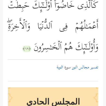
كَٱلَّذِی خَاضُوۤاْۚ أُوْلَــٰۤىِٕكَ حَبِطَتۡ
أَعۡمَـٰلُهُمۡ فِی ٱلدُّنۡیَا وَٱلۡأَخِرَةِۖ
وَأُوْلَــٰۤىِٕكَ هُمُ ٱلۡخَـٰسِرُونَ
﴿٦٩﴾
تفسير مجالس النور
سورة
التوبة
المجلس الحادي