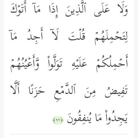
وَلَا عَلَى ٱلَّذِینَ إِذَا مَاۤ أَتَوۡكَ
لِتَحۡمِلَهُمۡ قُلۡتَ لَاۤ أَجِدُ مَاۤ
أَحۡمِلُكُمۡ عَلَیۡهِ تَوَلَّواْ وَّأَعۡیُنُهُمۡ
تَفِیضُ مِنَ ٱلدَّمۡعِ حَزَنًا أَلَّا
یَجِدُواْ مَا یُنفِقُونَ
﴿٩٢﴾