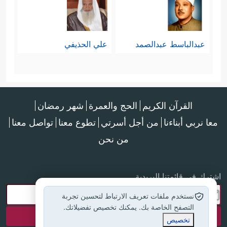
للتعميم الظالم وأخذ الكلِّ بجريرة
﴿وَمِنَ ٱلۡأَعۡرَابِ مَن یُؤۡمِنُ بِٱللَّهِ وَٱلۡیَوۡمِ ٱلۡـَٔاخِرِ
البعض
عبدالباسط عبدالصمد
علي الحذيفي
وَیَتَّخِذُ مَا یُنفِقُ قُرُبَـٰتٍ عِندَ ٱللَّهِ وَصَلَوَ ٰ⁠تِ ٱلرَّسُولِۚ أَلَاۤ
إِنَّهَا قُرۡبَةࣱ لَّهُمۡۚ سَیُدۡخِلُهُمُ ٱللَّهُ فِی رَحۡمَتِهِۦۤۚ﴾
، قال
القرآن الكريم
الحج والعمرة
شهر رمضان
﴿ٱلۡأَعۡرَابُ أَشَدُّ كُفۡرࣰا
هذا بعد قوله فيهم:
معا نربي أبناءنا
من أجل أسرتي
تطوع معنا
تواصل معنا
وَنِفَاقࣰا﴾
﴿وَمِنَ ٱلۡأَعۡرَابِ مَن یَتَّخِذُ مَا
، وقوله:
من نحن
یُنفِقُ مَغۡرَمࣰا وَیَتَرَبَّصُ بِكُمُ ٱلدَّوَاۤىِٕرَۚ عَلَیۡهِمۡ دَاۤىِٕرَةُ
اشترك في قائمتنا البريدية
ٱلسَّوۡءِۗ﴾
.
نستخدم ملفات تعريف الارتباط لتحسين تجربة
وفي قضية التخلُّف كان موقف
التصفح الخاصة بك. يمكنك تخصيص تفضيلاتك.
تخصيص