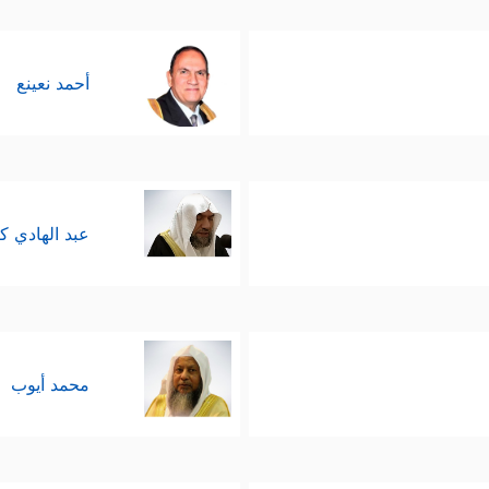
أحمد نعينع
عبد الهادي ك
محمد أيوب