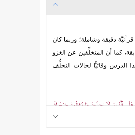
قرآنيَّة دقيقة وشاملة؛ وربما كان
قة، كما أن المتخلِّفين عن الغزو
الدرس وقائيًّا لحالات التخلُّف
عَلَى ٱلَّذِینَ لَا یَجِدُونَ مَا یُنفِقُونَ حَرَجٌ إِذَا
یضُ مِنَ ٱلدَّمۡعِ حَزَنًا أَلَّا یَجِدُواْ مَا یُنفِقُونَ﴾
.
لَتۡ سُورَةٌ أَنۡ ءَامِنُواْ بِٱللَّهِ وَجَـٰهِدُواْ مَعَ رَسُولِهِ