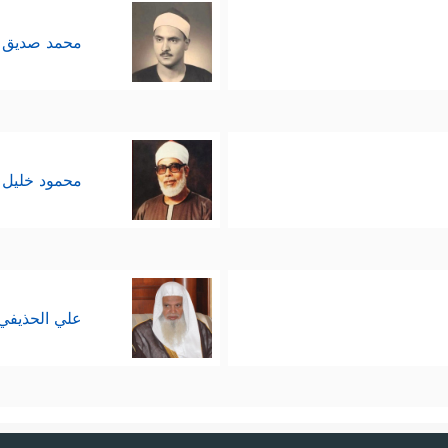
محمد صديق 
محمود خليل 
علي الحذيفي