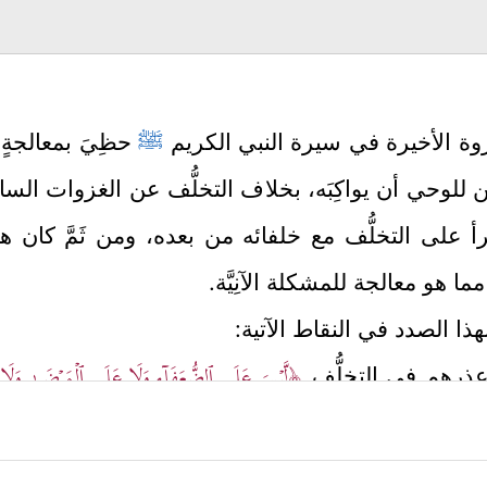
وة الأخيرة في سيرة النبي الكريم
ﷺ
حظِيَ بمعالجةٍ 
للوحي أن يواكِبَه، بخلاف التخلُّف عن الغزوات الساب
لى التخلُّف مع خلفائه من بعده، ومن ثَمَّ كان هذا 
ما هو معالجة للمشكلة الآنِيَّة.
ذا الصدد في النقاط الآتية:
﴿لَّیۡسَ عَلَى ٱلضُّعَفَاۤءِ وَلَا عَلَى ٱلۡمَرۡضَىٰ وَلَا 
ل عذرهم في التخلُّف
مَاۤ أَتَوۡكَ لِتَحۡمِلَهُمۡ قُلۡتَ لَاۤ أَجِدُ مَاۤ أَحۡمِلُكُمۡ عَلَیۡهِ تَوَلَّواْ وَّأَعۡیُنُهُمۡ تَفِ
﴿وَإِذَاۤ أُنزِ
رآن الأصناف الذين لا يقبل لهم عذر وإن اعتذروا