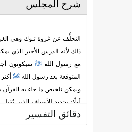
شرح المجلس
التخلُّف عن غزوة تبوك وهي الغز
ذلك لأنه الدرس الأخير الذي يمكن 
مع رسول الله
ﷺ
سيكونون أجرأ ع
المتوقعة بعد رسول الله
ﷺ
أكثر م
ويمكن تلخيص ما جاء به القرآن به
أولًا: تحديد الأصناف الذين يُقب
دقائق التفسير
نَصَحُواْ لِلَّهِ وَرَسُولِهِۦۚ﴾
﴿وَلَا عَلَى ٱلَّذِینَ إِذَا 
،
ثانيًا: في مقابل هؤلاء يُحدد الق