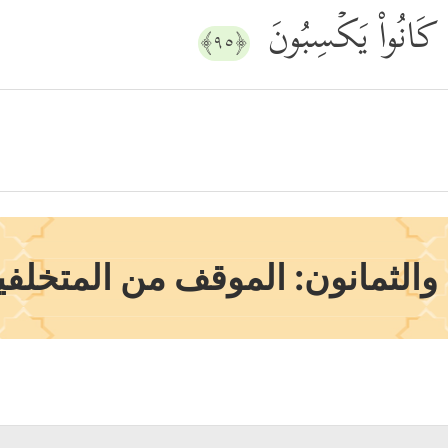
َا كَانُواْ یَكۡسِبُونَ
﴿٩٥﴾
والثمانون: الموقف من المتخلف