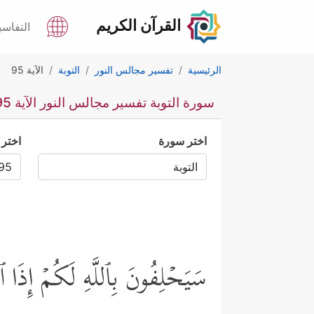
القرآن الكريم
التفاسي
الرئيسية
تفسير مجالس النور
التوبة
الآية 95
سورة التوبة تفسير مجالس النور الآية 95
اختر سورة
اختر 
سَیَحۡلِفُونَ بِٱللَّهِ لَكُمۡ إِذَا ٱنق