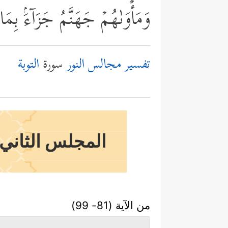
وَمَأۡوَىٰهُمۡ جَهَنَّمُ جَزَاۤءَۢ بِم
تفسير مجالس النور
سورة
التوبة
المجلس الثاني 
من الآية (81- 99)