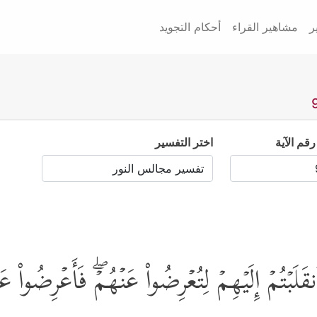
ر
مشاهير القراء
أحكام التجويد
رقم الآية
اختر التفسير
َلَبۡتُمۡ إِلَیۡهِمۡ لِتُعۡرِضُواْ عَنۡهُمۡۖ فَأَعۡرِضُواْ عَ