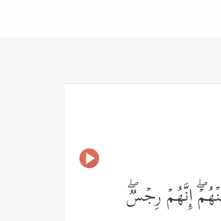
نۡهُمۡۖ إِنَّهُمۡ رِجۡسࣱۖ