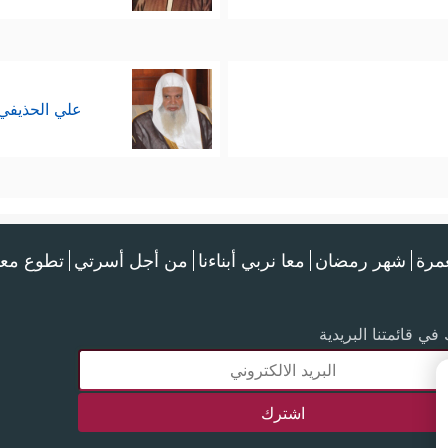
علي الحذيفي
عمرة
شهر رمضان
معا نربي أبناءنا
من أجل أسرتي
تطوع معن
في قائمتنا البريدية