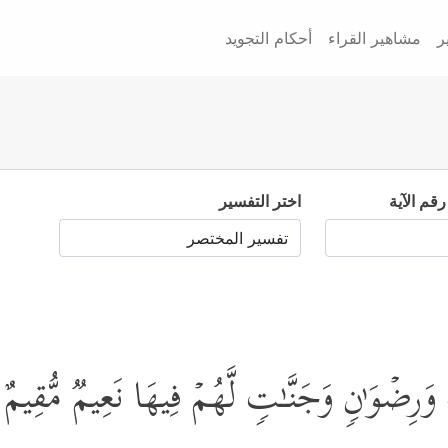
ر
مشاهير القراء
أحكام التجويد
رقم الآية
اختر التفسير
هُ وَرِضۡوَ ٰ⁠نࣲ وَجَنَّـٰتࣲ لَّهُمۡ فِیهَا نَعِیمࣱ مُّقِیمٌ