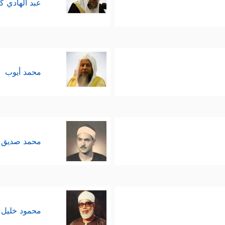
عبد الهادي ك
محمد أيوب
محمد صديق 
محمود خليل 