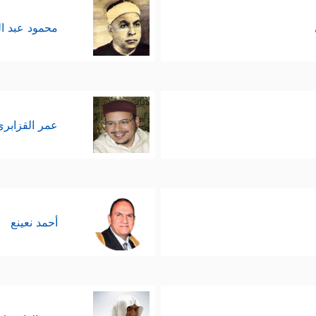
محمود عبد ا
عمر القزابري
أحمد نعينع