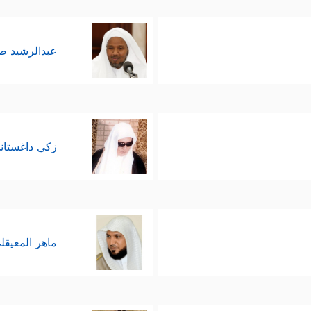
عبدالرشيد 
زكي داغستان
ماهر المعيقل