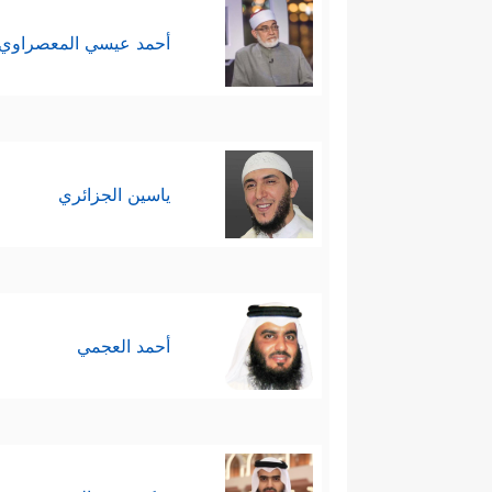
أحمد عيسي المعصراوي
ياسين الجزائري
أحمد العجمي