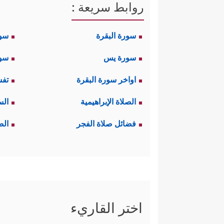
روابط سريعة :
سورة البقرة
سو
سورة يس
سور
اواخر سورة البقرة
تفس
الصلاة الإبراهيمية
الس
فضائل صلاة الفجر
الص
اختر القاريء