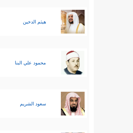
هيثم الدخين
محمود علي البنا
سعود الشريم