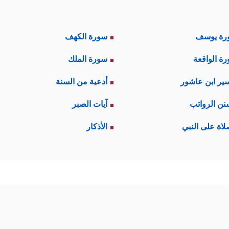
رة يوسف
سورة الكهف
ة الواقعة
سورة الملك
ير ابن عاشور
أدعية من السنة
نن الرواتب
آيات الصبر
لاة على النبي
الأذكار