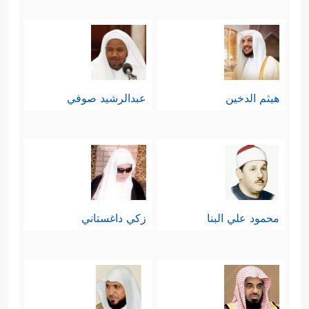
هيثم الدخين
عبدالرشيد صوفي
محمود علي البنا
زكي داغستاني