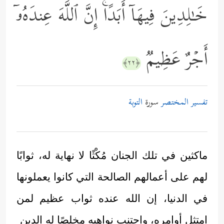
خَـٰلِدِینَ فِیهَاۤ أَبَدًاۚ إِنَّ ٱللَّهَ عِندَهُۥۤ
أَجۡرٌ عَظِیمࣱ
﴿٢٢﴾
تفسير المختصر
سورة
التوبة
ماكثين في تلك الجنان مُكْثًا لا نهاية له، ثوابًا
لهم على أعمالهم الصالحة التي كانوا يعملونها
في الدنيا، إن الله عنده ثواب عظيم لمن
امتثل أوامره، واجتنب نواهيه مخلصًا له الدين