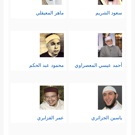
سعود الشريم
ماهر المعيقلي
أحمد عيسي المعصراوي
محمود عبد الحكم
ياسين الجزائري
عمر القزابري