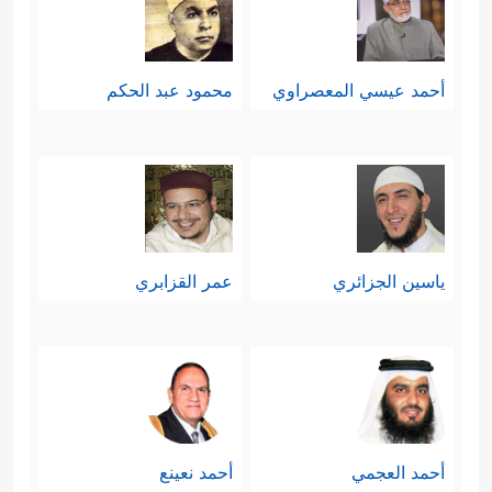
أحمد عيسي المعصراوي
محمود عبد الحكم
ياسين الجزائري
عمر القزابري
أحمد العجمي
أحمد نعينع