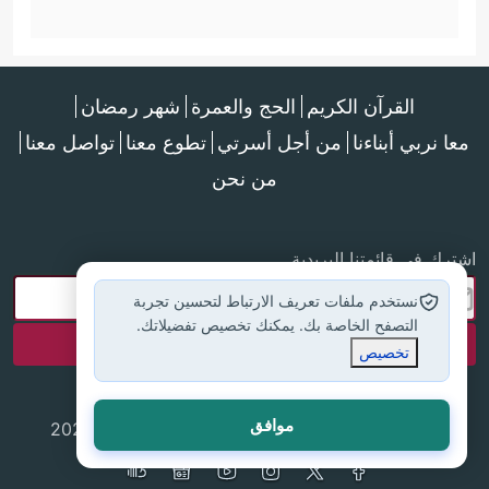
القرآن الكريم
الحج والعمرة
شهر رمضان
معا نربي أبناءنا
من أجل أسرتي
تطوع معنا
تواصل معنا
من نحن
اشترك في قائمتنا البريدية
نستخدم ملفات تعريف الارتباط لتحسين تجربة
التصفح الخاصة بك. يمكنك تخصيص تفضيلاتك.
تخصيص
موافق
جميع الحقوق محفوظة لموقع إسلام أون لاين © 2025