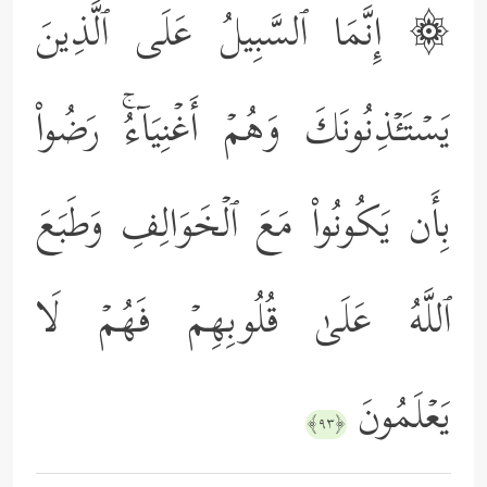
۞ إِنَّمَا ٱلسَّبِیلُ عَلَى ٱلَّذِینَ
یَسۡتَـٔۡذِنُونَكَ وَهُمۡ أَغۡنِیَاۤءُۚ رَضُواْ
بِأَن یَكُونُواْ مَعَ ٱلۡخَوَالِفِ وَطَبَعَ
ٱللَّهُ عَلَىٰ قُلُوبِهِمۡ فَهُمۡ لَا
یَعۡلَمُونَ
﴿٩٣﴾