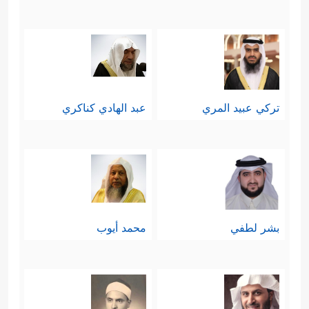
تركي عبيد المري
عبد الهادي كناكري
بشر لطفي
محمد أيوب