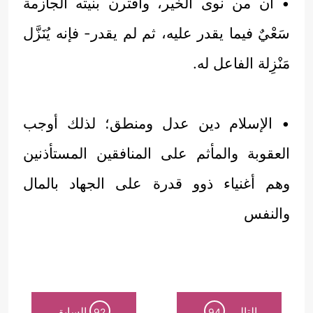
• أن من نوى الخير، واقترن بنيته الجازمة
سَعْيٌ فيما يقدر عليه، ثم لم يقدر- فإنه يُنَزَّل
مَنْزِلة الفاعل له.
• الإسلام دين عدل ومنطق؛ لذلك أوجب
العقوبة والمأثم على المنافقين المستأذنين
وهم أغنياء ذوو قدرة على الجهاد بالمال
والنفس
التالي
السابق
92
94