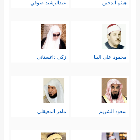
هيثم الدخين
عبدالرشيد صوفي
محمود علي البنا
زكي داغستاني
سعود الشريم
ماهر المعيقلي