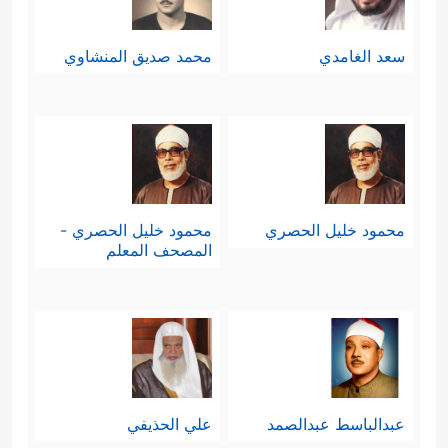
سعد الغامدي
محمد صديق المنشاوي
محمود خليل الحصري
محمود خليل الحصري -
المصحف المعلم
عبدالباسط عبدالصمد
علي الحذيفي