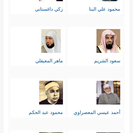
محمود علي البنا
زكي داغستاني
سعود الشريم
ماهر المعيقلي
أحمد عيسي المعصراوي
محمود عبد الحكم