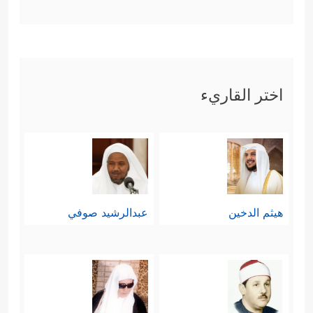
اختر القاريء
هيثم الدخين
عبدالرشيد صوفي