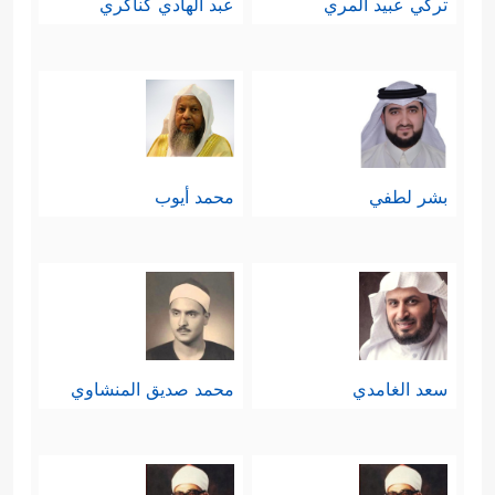
تركي عبيد المري
عبد الهادي كناكري
بشر لطفي
محمد أيوب
سعد الغامدي
محمد صديق المنشاوي