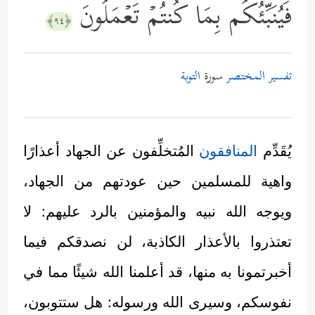
فَیُنَبِّئُكُم بِمَا كُنتُمۡ تَعۡمَلُونَ
﴿٩٤﴾
تفسير المختصر
سورة
التوبة
يُقَدِّم
المنافقون
المُتخلِّفون عن الجهاد أعذارًا
واهية للمسلمين حين عودتهم من الجهاد،
ويوجه الله نبيه والمؤمنين بالرد عليهم: لا
تعتذروا بالأعذار الكاذبة، لن نصدقكم فيما
أخبرتمونا به منها، قد أعلمنا الله شيئًا مما في
نفوسكم، وسيرى الله ورسوله: هل ستتوبون،