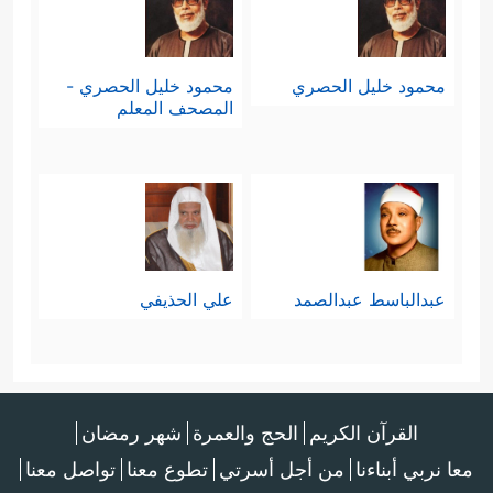
محمود خليل الحصري
محمود خليل الحصري -
المصحف المعلم
عبدالباسط عبدالصمد
علي الحذيفي
القرآن الكريم
الحج والعمرة
شهر رمضان
معا نربي أبناءنا
من أجل أسرتي
تطوع معنا
تواصل معنا