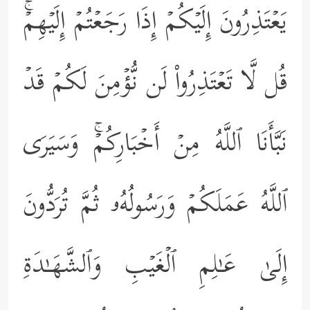
یَعۡتَذِرُونَ إِلَیۡكُمۡ إِذَا رَجَعۡتُمۡ إِلَیۡهِمۡۚ
قُل لَّا تَعۡتَذِرُواْ لَن نُّؤۡمِنَ لَكُمۡ قَدۡ
نَبَّأَنَا ٱللَّهُ مِنۡ أَخۡبَارِكُمۡۚ وَسَیَرَى
ٱللَّهُ عَمَلَكُمۡ وَرَسُولُهُۥ ثُمَّ تُرَدُّونَ
إِلَىٰ عَـٰلِمِ ٱلۡغَیۡبِ وَٱلشَّهَـٰدَةِ