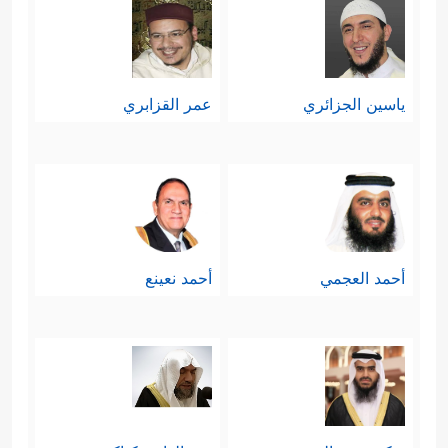
ياسين الجزائري
عمر القزابري
أحمد العجمي
أحمد نعينع