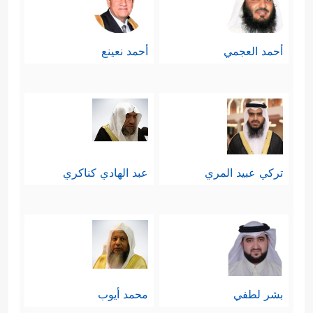
أحمد العجمي
أحمد نعينع
تركي عبيد المري
عبد الهادي كناكري
بشر لطفي
محمد أيوب