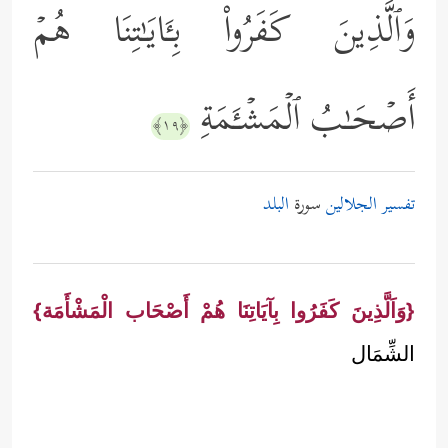
وَٱلَّذِینَ كَفَرُواْ بِـَٔایَـٰتِنَا هُمۡ
أَصۡحَـٰبُ ٱلۡمَشۡـَٔمَةِ
﴿١٩﴾
تفسير الجلالين
سورة
البلد
{وَاَلَّذِينَ كَفَرُوا بِآيَاتِنَا هُمْ أَصْحَاب الْمَشْأَمَة}
الشِّمَال