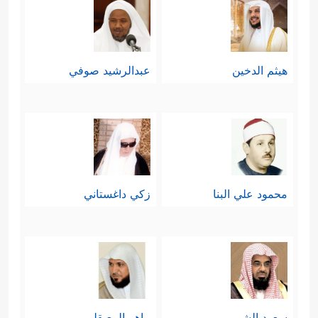
هيثم الدخين
عبدالرشيد صوفي
محمود علي البنا
زكي داغستاني
سعود الشريم
ماهر المعيقلي