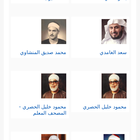
سعد الغامدي
محمد صديق المنشاوي
محمود خليل الحصري
محمود خليل الحصري -
المصحف المعلم