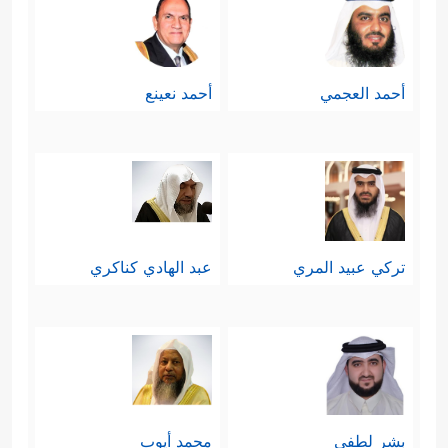
أحمد العجمي
أحمد نعينع
تركي عبيد المري
عبد الهادي كناكري
بشر لطفي
محمد أيوب