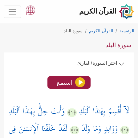
القرآن الكريم
الرئيسية
القرآن الكريم
سورة البلد
سورة البلد
اختر السورة/القارئ
استمع
لَاۤ أُقۡسِمُ بِهَـٰذَا ٱلۡبَلَدِ
وَأَنتَ حِلُّۢ بِهَـٰذَا ٱلۡبَلَدِ
﴿١﴾
وَوَالِدࣲ وَمَا وَلَدَ
لَقَدۡ خَلَقۡنَا ٱلۡإِنسَـٰنَ فِی
﴿٣﴾
﴿٢﴾