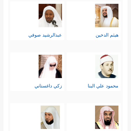
هيثم الدخين
عبدالرشيد صوفي
محمود علي البنا
زكي داغستاني