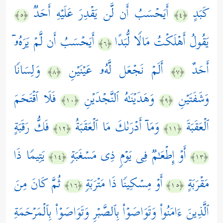
كَبَدٍ
أَیَحۡسَبُ أَن لَّن یَقۡدِرَ عَلَیۡهِ أَحَدࣱ
﴿٥﴾
﴿٤﴾
یَقُولُ أَهۡلَكۡتُ مَالࣰا لُّبَدًا
أَیَحۡسَبُ أَن لَّمۡ یَرَهُۥۤ
﴿٦﴾
أَحَدٌ
أَلَمۡ نَجۡعَل لَّهُۥ عَیۡنَیۡنِ
وَلِسَانࣰا
﴿٨﴾
﴿٧﴾
وَشَفَتَیۡنِ
وَهَدَیۡنَـٰهُ ٱلنَّجۡدَیۡنِ
فَلَا ٱقۡتَحَمَ
﴿١٠﴾
﴿٩﴾
ٱلۡعَقَبَةَ
وَمَاۤ أَدۡرَىٰكَ مَا ٱلۡعَقَبَةُ
فَكُّ رَقَبَةٍ
﴿١٢﴾
﴿١١﴾
أَوۡ إِطۡعَـٰمࣱ فِی یَوۡمࣲ ذِی مَسۡغَبَةࣲ
یَتِیمࣰا ذَا
﴿١٤﴾
﴿١٣﴾
مَقۡرَبَةٍ
أَوۡ مِسۡكِینࣰا ذَا مَتۡرَبَةࣲ
ثُمَّ كَانَ مِنَ
﴿١٦﴾
﴿١٥﴾
ٱلَّذِینَ ءَامَنُواْ وَتَوَاصَوۡاْ بِٱلصَّبۡرِ وَتَوَاصَوۡاْ بِٱلۡمَرۡحَمَةِ