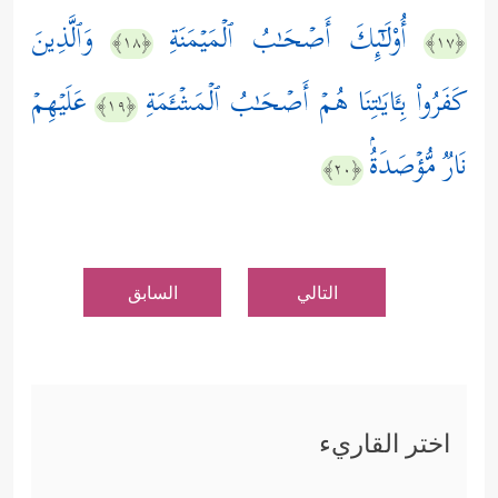
أُوْلَـٰۤىِٕكَ أَصۡحَـٰبُ ٱلۡمَیۡمَنَةِ
وَٱلَّذِینَ
﴿١٨﴾
﴿١٧﴾
كَفَرُواْ بِـَٔایَـٰتِنَا هُمۡ أَصۡحَـٰبُ ٱلۡمَشۡـَٔمَةِ
عَلَیۡهِمۡ
﴿١٩﴾
نَارࣱ مُّؤۡصَدَةُۢ
﴿٢٠﴾
التالي
السابق
اختر القاريء