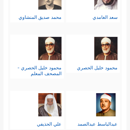
سعد الغامدي
محمد صديق المنشاوي
محمود خليل الحصري
محمود خليل الحصري -
المصحف المعلم
عبدالباسط عبدالصمد
علي الحذيفي