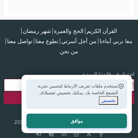
القرآن الكريم
الحج والعمرة
شهر رمضان
معا نربي أبناءنا
من أجل أسرتي
تطوع معنا
تواصل معنا
من نحن
اشترك في قائمتنا البريدية
نستخدم ملفات تعريف الارتباط لتحسين تجربة
التصفح الخاصة بك. يمكنك تخصيص تفضيلاتك.
تخصيص
موافق
جميع الحقوق محفوظة لموقع إسلام أون لاين © 2025