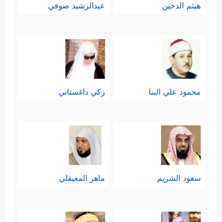
هيثم الدخين
عبدالرشيد صوفي
محمود علي البنا
زكي داغستاني
سعود الشريم
ماهر المعيقلي