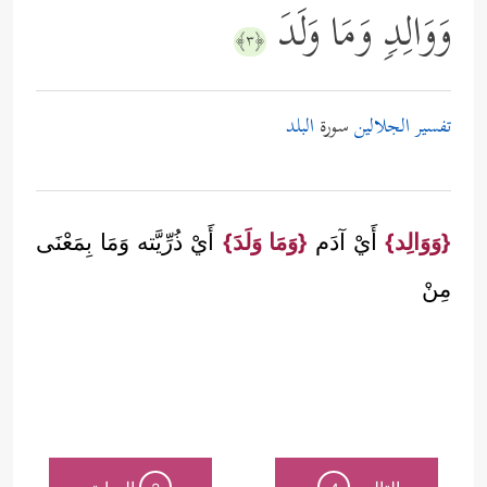
وَوَالِدࣲ وَمَا وَلَدَ
﴿٣﴾
تفسير الجلالين
سورة
البلد
{وَوَالِد}
أَيْ آدَم
{وَمَا وَلَدَ}
أَيْ ذُرِّيَّته وَمَا بِمَعْنَى
مِنْ