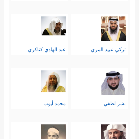
تركي عبيد المري
عبد الهادي كناكري
بشر لطفي
محمد أيوب