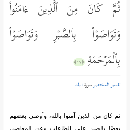
ثُمَّ كَانَ مِنَ ٱلَّذِینَ ءَامَنُواْ
وَتَوَاصَوۡاْ بِٱلصَّبۡرِ وَتَوَاصَوۡاْ
بِٱلۡمَرۡحَمَةِ
﴿١٧﴾
تفسير المختصر
سورة
البلد
ثم كان من الذين آمنوا بالله، وأوصى بعضهم
بعضًا بالصبر على الطاعات وعن المعاصي