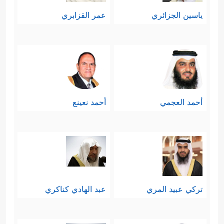
ياسين الجزائري
عمر القزابري
أحمد العجمي
أحمد نعينع
تركي عبيد المري
عبد الهادي كناكري