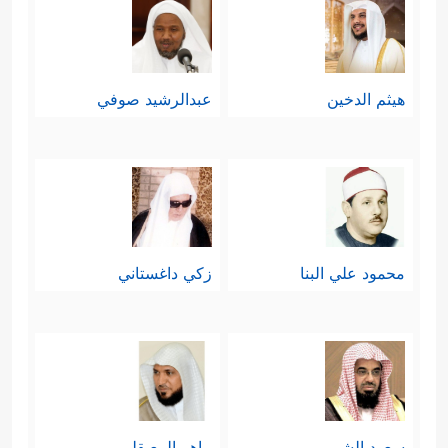
هيثم الدخين
عبدالرشيد صوفي
محمود علي البنا
زكي داغستاني
سعود الشريم
ماهر المعيقلي