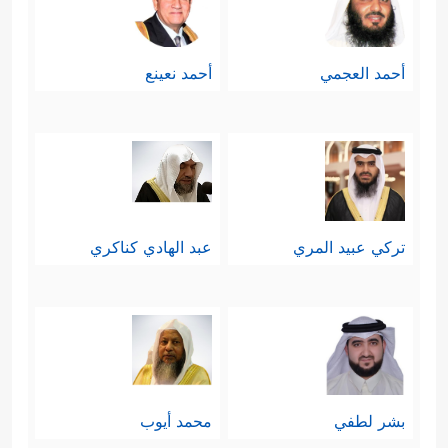
أحمد العجمي
أحمد نعينع
تركي عبيد المري
عبد الهادي كناكري
بشر لطفي
محمد أيوب