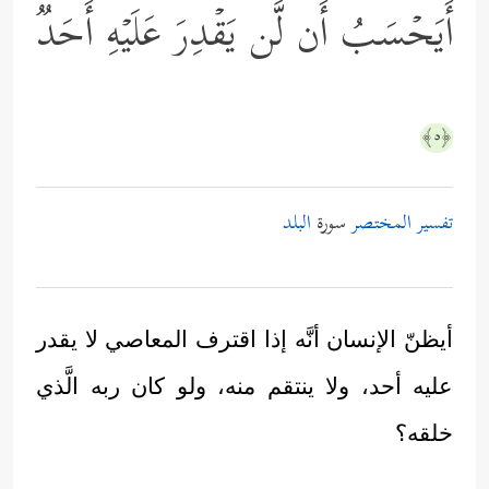
أَیَحۡسَبُ أَن لَّن یَقۡدِرَ عَلَیۡهِ أَحَدࣱ
﴿٥﴾
تفسير المختصر
سورة
البلد
أيظنّ الإنسان أنَّه إذا اقترف المعاصي لا يقدر
عليه أحد، ولا ينتقم منه، ولو كان ربه الَّذي
خلقه؟