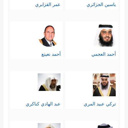
ياسين الجزائري
عمر القزابري
أحمد العجمي
أحمد نعينع
تركي عبيد المري
عبد الهادي كناكري