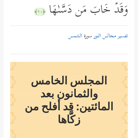
وَقَدۡ خَابَ مَن دَسَّىٰهَا
﴿١٠﴾
تفسير مجالس النور
سورة
الشمس
المجلس الخامس
والثمانون بعد
المائتين: قد أفلح من
زكَّاها