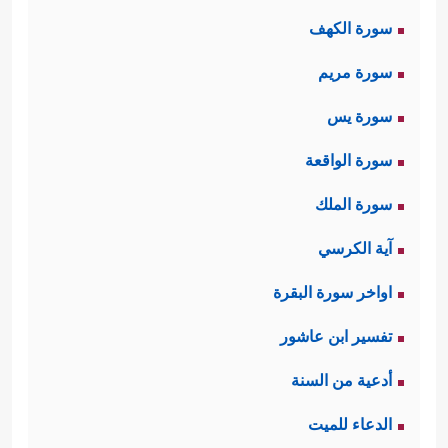
سورة الكهف
﴿٣﴾
وَٱلَّیۡلِ إِذَا یَغۡشَىٰهَا
﴿٤﴾
وَٱلسَّمَاۤءِ وَمَا بَنَىٰهَا
سورة مريم
﴿٥﴾
وَٱلۡأَرۡضِ وَمَا طَحَىٰهَا
﴿٦﴾
وَنَفۡسࣲ وَمَا سَوَّىٰهَا
سورة يس
﴿٧﴾
فَأَلۡهَمَهَا فُجُورَهَا وَتَقۡوَىٰهَا﴾
.
سورة الواقعة
ثانيًا: ثم جاء جواب القسم بثنائيَّةٍ أيضًا:
سورة الملك
﴿قَدۡ أَفۡلَحَ مَن زَكَّىٰهَا ﭴوَقَدۡ خَابَ مَن دَسَّىٰهَا﴾
آية الكرسي
ليُحمِّل الإنسان مسؤوليَّته الكاملة في
اواخر سورة البقرة
تزكية نفسه، وليضعه على مفترق
تفسير ابن عاشور
الطريق؛ فإمَّا ناجٍ بعمله وفائز بسعادة
أدعية من السنة
الدارين، وإمَّا هالِك وخاسِر.
الدعاء للميت
ثالثًا: ثم تعرِض ال
سورة ق
صة ثمود التي