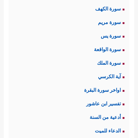
سورة الكهف
﴿٣﴾
وَٱلَّیۡلِ إِذَا یَغۡشَىٰهَا
﴿٤﴾
وَٱلسَّمَاۤءِ وَمَا بَنَىٰهَا
سورة مريم
﴿٥﴾
وَٱلۡأَرۡضِ وَمَا طَحَىٰهَا
﴿٦﴾
وَنَفۡسࣲ وَمَا سَوَّىٰهَا
سورة يس
﴿٧﴾
فَأَلۡهَمَهَا فُجُورَهَا وَتَقۡوَىٰهَا﴾
.
سورة الواقعة
ثانيًا: ثم جاء جواب القسم بثنائيَّةٍ أيضًا:
سورة الملك
﴿قَدۡ أَفۡلَحَ مَن زَكَّىٰهَا ﭴوَقَدۡ خَابَ مَن دَسَّىٰهَا﴾
آية الكرسي
ليُحمِّل الإنسان مسؤوليَّته الكاملة في
اواخر سورة البقرة
تزكية نفسه، وليضعه على مفترق
تفسير ابن عاشور
الطريق؛ فإمَّا ناجٍ بعمله وفائز بسعادة
أدعية من السنة
الدارين، وإمَّا هالِك وخاسِر.
الدعاء للميت
ثالثًا: ثم تعرِض ال
سورة ق
صة ثمود التي