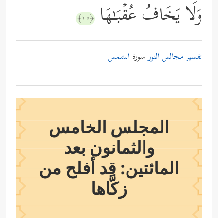
وَلَا یَخَافُ عُقۡبَـٰهَا
﴿١٥﴾
تفسير مجالس النور
سورة
الشمس
المجلس الخامس
والثمانون بعد
المائتين: قد أفلح من
زكَّاها