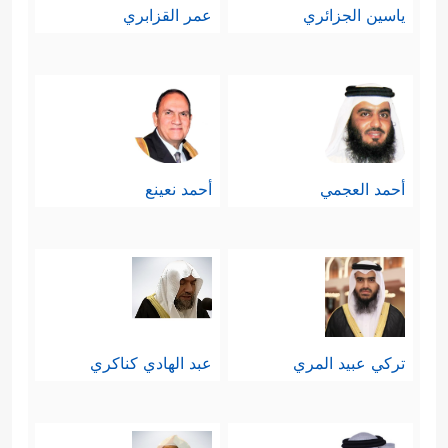
ياسين الجزائري
عمر القزابري
أحمد العجمي
أحمد نعينع
تركي عبيد المري
عبد الهادي كناكري