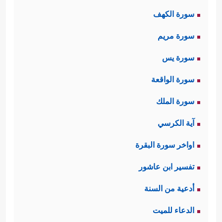
سورة الكهف
﴿٣﴾
وَٱلَّیۡلِ إِذَا یَغۡشَىٰهَا
﴿٤﴾
وَٱلسَّمَاۤءِ وَمَا بَنَىٰهَا
سورة مريم
﴿٥﴾
وَٱلۡأَرۡضِ وَمَا طَحَىٰهَا
﴿٦﴾
وَنَفۡسࣲ وَمَا سَوَّىٰهَا
سورة يس
﴿٧﴾
فَأَلۡهَمَهَا فُجُورَهَا وَتَقۡوَىٰهَا﴾
.
سورة الواقعة
ثانيًا: ثم جاء جواب القسم بثنائيَّةٍ أيضًا:
سورة الملك
﴿قَدۡ أَفۡلَحَ مَن زَكَّىٰهَا ﭴوَقَدۡ خَابَ مَن دَسَّىٰهَا﴾
آية الكرسي
ليُحمِّل الإنسان مسؤوليَّته الكاملة في
اواخر سورة البقرة
تزكية نفسه، وليضعه على مفترق
تفسير ابن عاشور
الطريق؛ فإمَّا ناجٍ بعمله وفائز بسعادة
أدعية من السنة
الدارين، وإمَّا هالِك وخاسِر.
الدعاء للميت
ثالثًا: ثم تعرِض ال
سورة ق
صة ثمود التي