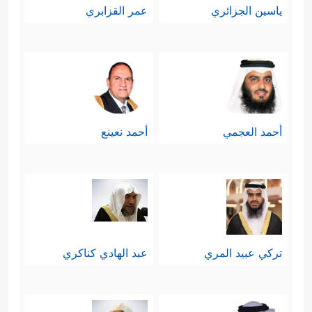
ياسين الجزائري
عمر القزابري
أحمد العجمي
أحمد نعينع
تركي عبيد المري
عبد الهادي كناكري