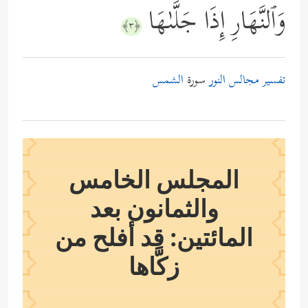
وَٱلنَّهَارِ إِذَا جَلَّىٰهَا
﴿٣﴾
تفسير مجالس النور
سورة
الشمس
المجلس الخامس
والثمانون بعد
المائتين: قد أفلح من
زكَّاها