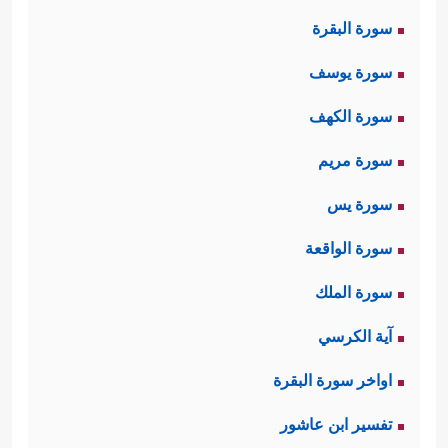
قَلَىٰ﴾
فهو ردٌ على تخرُّص المشركين
سورة البقرة
بانقِطاع الوحي، وتلك مقولةٌ يبدو أنَّها
سورة يوسف
شاعَت عندهم بعد فترة الوحي وتأخّره،
سورة الكهف
فكانت مُناسبة لبيان مكانة رسول الله
سورة مريم
ﷺ
عند ربِّه، وقُربه منه، وحظوَته عنده
سورة يس
بالمقام الأسنَى والأسمَى.
سورة الواقعة
ثالثًا: ثم أكَّد الله تعالى لنبيِّه وحبيبه
ﷺ
أنّ
سورة الملك
مقامه في الدنيا مهما بلَغَ من الشرف
آية الكرسي
والرفعة فإنَّ مقامه في الآخرة أرفع
اواخر سورة البقرة
وأعلى، فلا زال الله يصطَفِيه ويرفعه في
تفسير ابن عاشور
درجات الكمال عنده، حتى إذا جاء ذلك