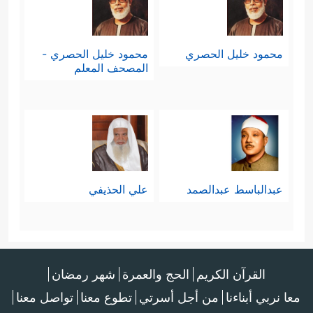
محمود خليل الحصري
محمود خليل الحصري -
المصحف المعلم
عبدالباسط عبدالصمد
علي الحذيفي
القرآن الكريم
الحج والعمرة
شهر رمضان
معا نربي أبناءنا
من أجل أسرتي
تطوع معنا
تواصل معنا