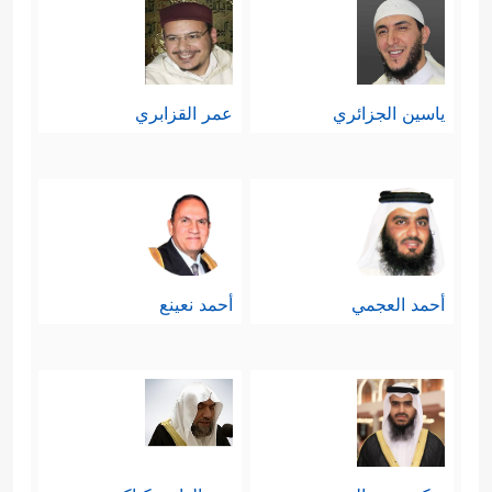
ياسين الجزائري
عمر القزابري
أحمد العجمي
أحمد نعينع