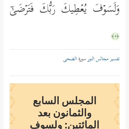
وَلَسَوۡفَ یُعۡطِیكَ رَبُّكَ فَتَرۡضَىٰۤ
﴿٥﴾
تفسير مجالس النور
سورة
الضحى
المجلس السابع
والثمانون بعد
المائتين: ولسوف