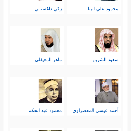
﴿فَأَمَّا
ودعوته، وإسكاتًا لكلِّ مُفترٍ مُتقوّلٍ
محمود علي البنا
زكي داغستاني
ٱلۡیَتِیمَ فَلَا تَقۡهَرۡ
﴿٩﴾
وَأَمَّا ٱلسَّاۤىِٕلَ فَلَا تَنۡهَرۡ
﴿١٠﴾
وَأَمَّا بِنِعۡمَةِ رَبِّكَ فَحَدِّثۡ﴾
.
سعود الشريم
ماهر المعيقلي
أحمد عيسي المعصراوي
محمود عبد الحكم