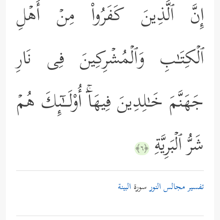
إِنَّ ٱلَّذِینَ كَفَرُواْ مِنۡ أَهۡلِ
ٱلۡكِتَـٰبِ وَٱلۡمُشۡرِكِینَ فِی نَارِ
جَهَنَّمَ خَـٰلِدِینَ فِیهَاۤۚ أُوْلَــٰۤىِٕكَ هُمۡ
شَرُّ ٱلۡبَرِیَّةِ
﴿٦﴾
تفسير مجالس النور
سورة
البينة