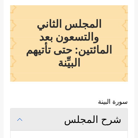
المجلس الثاني
والتسعون بعد
المائتين: حتى تأتيهم
البيِّنة
سورة البينة
شرح المجلس