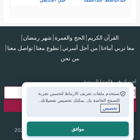
القرآن الكريم
الحج والعمرة
شهر رمضان
معا نربي أبناءنا
من أجل أسرتي
تطوع معنا
تواصل معنا
من نحن
اشترك في قائمتنا البريدية
نستخدم ملفات تعريف الارتباط لتحسين تجربة
التصفح الخاصة بك. يمكنك تخصيص تفضيلاتك.
تخصيص
موافق
جميع الحقوق محفوظة لموقع إسلام أون لاين © 2025