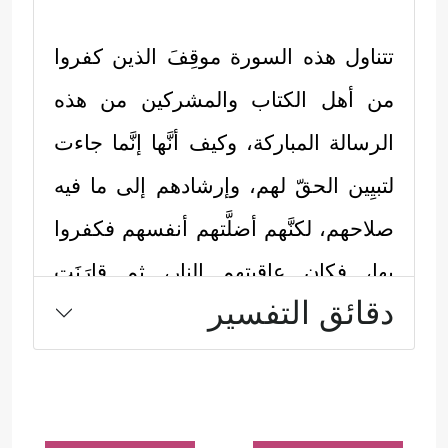
تتناول هذه السورة موقِفَ الذين كفروا
من أهل الكتاب والمشركين من هذه
الرسالة المباركة، وكيف أنَّها إنَّما جاءت
لتبيِين الحقّ لهم، وإرشادهم إلى ما فيه
صلاحهم، لكنَّهم أضلَّتهم أنفسهم فكفروا
بها، فكان عاقبتهم النار، ثم قارَنَت
دقائق التفسير
السورة حالَ هؤلاء الكافرين بحال
المؤمنين الذين استجابوا لله ولرسوله
وعملوا الصالحات، فأدخَلَهم الله في
رضوانه، ووعدهم بجنَّاته، وكما يأتي: