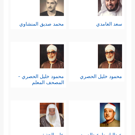
سعد الغامدي
محمد صديق المنشاوي
محمود خليل الحصري
محمود خليل الحصري -
المصحف المعلم
عبدالباسط عبدالصمد
علي الحذيفي