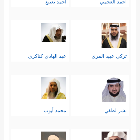
أحمد العجمي
أحمد نعينع
تركي عبيد المري
عبد الهادي كناكري
بشر لطفي
محمد أيوب