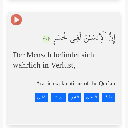
إِنَّ ٱلۡإِنسَـٰنَ لَفِی خُسۡرٍ
﴿٢﴾
Der Mensch befindet sich
wahrlich in Verlust,
Arabic explanations of the Qur’an:
المُيسَّر
السعدي
البغوي
ابن كثير
الطبري