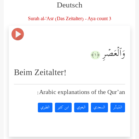
Deutsch
Surah al-'Asr (Das Zeitalter) - Aya count 3
وَٱلۡعَصۡرِ
﴿١﴾
Beim Zeitalter!
Arabic explanations of the Qur’an:
المُيسَّر
السعدي
البغوي
ابن كثير
الطبري