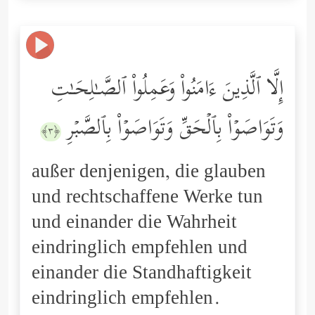
إِلَّا ٱلَّذِینَ ءَامَنُواْ وَعَمِلُواْ ٱلصَّـٰلِحَـٰتِ
وَتَوَاصَوۡاْ بِٱلۡحَقِّ وَتَوَاصَوۡاْ بِٱلصَّبۡرِ
﴿٣﴾
außer denjenigen, die glauben
und rechtschaffene Werke tun
und einander die Wahrheit
eindringlich empfehlen und
einander die Standhaftigkeit
eindringlich empfehlen.