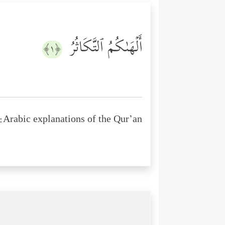
أَلۡهَىٰكُمُ ٱلتَّكَاثُرُ
﴿١﴾
Arabic explanations of the Qur’an: