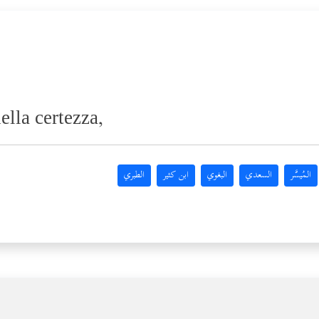
ella certezza,
المُيسَّر
السعدي
البغوي
ابن كثير
الطبري