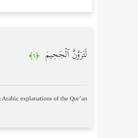
لَتَرَوُنَّ ٱلۡجَحِیمَ
﴿٦﴾
Arabic explanations of the Qur’an: