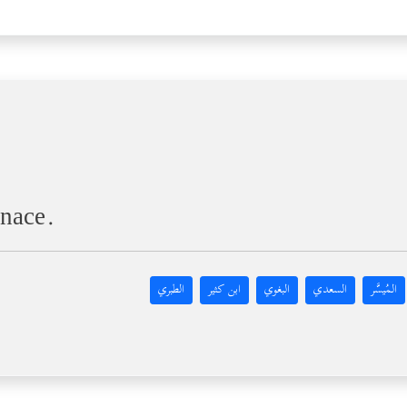
rnace.
المُيسَّر
السعدي
البغوي
ابن كثير
الطبري