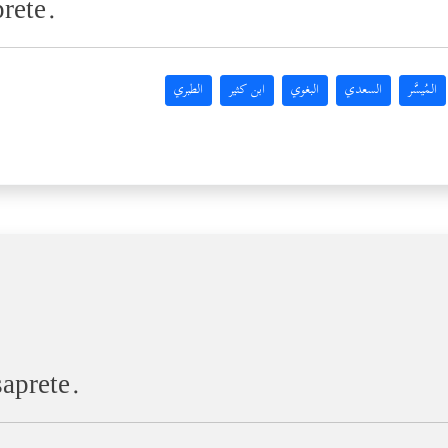
prete.
المُيسَّر
السعدي
البغوي
ابن كثير
الطبري
saprete.