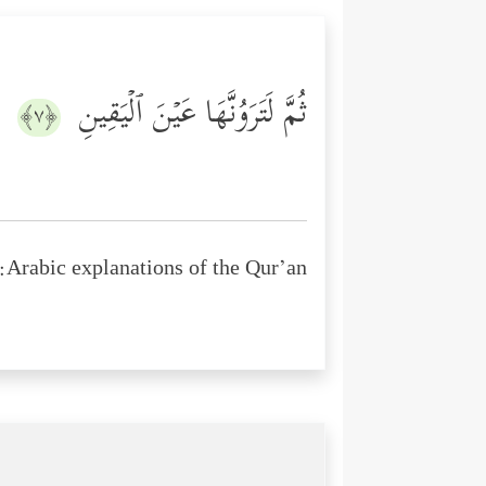
ثُمَّ لَتَرَوُنَّهَا عَیۡنَ ٱلۡیَقِینِ
﴿٧﴾
Arabic explanations of the Qur’an: