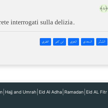
﴿٨
ete interrogati sulla delizia.
المُيسَّر
السعدي
البغوي
ابن كثير
الطبري
an
Hajj and Umrah
Eid Al Adha
Ramadan
Eid AL Fitr