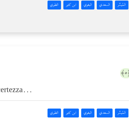
المُيسَّر
السعدي
البغوي
ابن كثير
الطبري
﴿
ertezza...
المُيسَّر
السعدي
البغوي
ابن كثير
الطبري