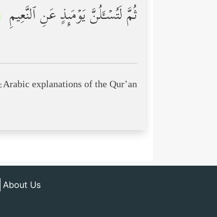
ثُمَّ لَتُسۡـَٔلُنَّ یَوۡمَىِٕذٍ عَنِ ٱلنَّعِیمِ
﴾
Arabic explanations of the Qur’an:
About Us