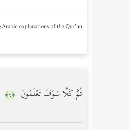
Arabic explanations of the Qur’an:
ثُمَّ كَلَّا سَوۡفَ تَعۡلَمُونَ
﴿٤﴾