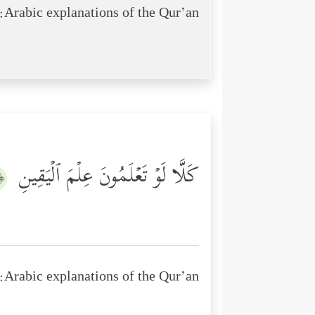
Arabic explanations of the Qur’an:
كَلَّا لَوۡ تَعۡلَمُونَ عِلۡمَ ٱلۡیَقِینِ
٥﴾
Arabic explanations of the Qur’an: