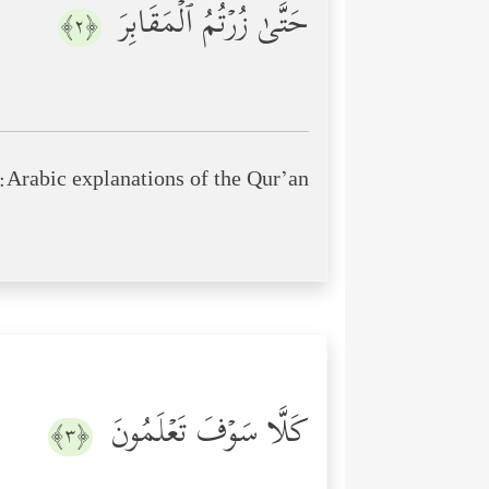
حَتَّىٰ زُرۡتُمُ ٱلۡمَقَابِرَ
﴿٢﴾
Arabic explanations of the Qur’an:
كَلَّا سَوۡفَ تَعۡلَمُونَ
﴿٣﴾