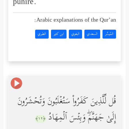
punire.
Arabic explanations of the Qur’an:
المُيسَّر
السعدي
البغوي
ابن كثير
الطبري
قُل لِّلَّذِینَ كَفَرُواْ سَتُغۡلَبُونَ وَتُحۡشَرُونَ
إِلَىٰ جَهَنَّمَۖ وَبِئۡسَ ٱلۡمِهَادُ
﴿١٢﴾