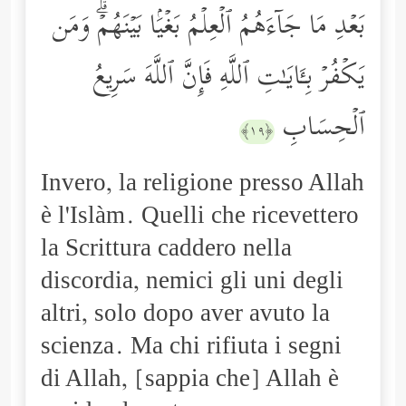
بَعۡدِ مَا جَاۤءَهُمُ ٱلۡعِلۡمُ بَغۡیَۢا بَیۡنَهُمۡۗ وَمَن
یَكۡفُرۡ بِـَٔایَـٰتِ ٱللَّهِ فَإِنَّ ٱللَّهَ سَرِیعُ
ٱلۡحِسَابِ
﴿١٩﴾
Invero, la religione presso Allah
è l'Islàm. Quelli che ricevettero
la Scrittura caddero nella
discordia, nemici gli uni degli
altri, solo dopo aver avuto la
scienza. Ma chi rifiuta i segni
di Allah, [sappia che] Allah è