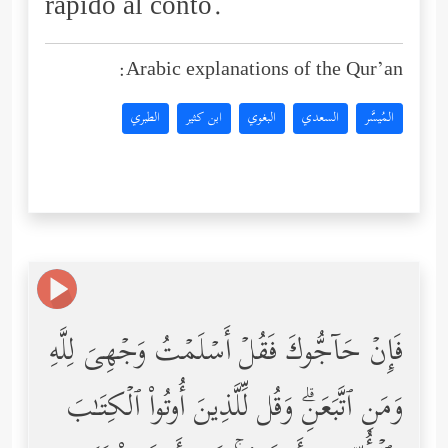
rapido al conto.
Arabic explanations of the Qur’an:
المُيسَّر
السعدي
البغوي
ابن كثير
الطبري
فَإِنۡ حَاۤجُّوكَ فَقُلۡ أَسۡلَمۡتُ وَجۡهِیَ لِلَّهِ
وَمَنِ ٱتَّبَعَنِۗ وَقُل لِّلَّذِینَ أُوتُواْ ٱلۡكِتَـٰبَ