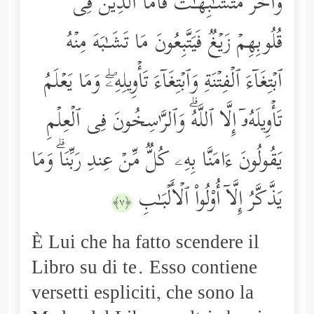
وَأُخَرُ مُتَشَـٰبِهَـٰتࣱۖ فَأَمَّا ٱلَّذِینَ فِی
قُلُوبِهِمۡ زَیۡغࣱ فَیَتَّبِعُونَ مَا تَشَـٰبَهَ مِنۡهُ
ٱبۡتِغَاۤءَ ٱلۡفِتۡنَةِ وَٱبۡتِغَاۤءَ تَأۡوِیلِهِۦۖ وَمَا یَعۡلَمُ
تَأۡوِیلَهُۥۤ إِلَّا ٱللَّهُۗ وَٱلرَّ ٰ⁠سِخُونَ فِی ٱلۡعِلۡمِ
یَقُولُونَ ءَامَنَّا بِهِۦ كُلࣱّ مِّنۡ عِندِ رَبِّنَاۗ وَمَا
یَذَّكَّرُ إِلَّاۤ أُوْلُواْ ٱلۡأَلۡبَـٰبِ
﴿٧﴾
È Lui che ha fatto scendere il
Libro su di te. Esso contiene
versetti espliciti, che sono la