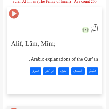
Surah Al-Imran (The Famiy of Imran) - Aya count 200
الۤمۤ
﴿١﴾
Alif, Lâm, Mîm;
Arabic explanations of the Qur’an:
المُيسَّر
السعدي
البغوي
ابن كثير
الطبري