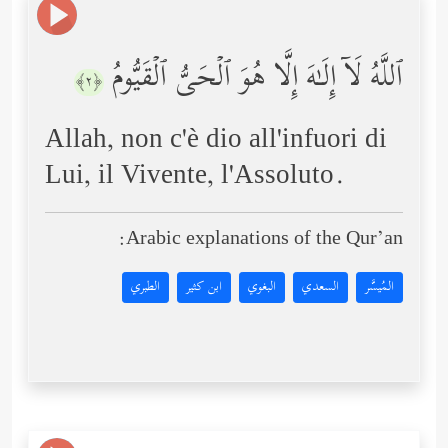
ٱللَّهُ لَاۤ إِلَـٰهَ إِلَّا هُوَ ٱلۡحَیُّ ٱلۡقَیُّومُ
﴿٢﴾
Allah, non c'è dio all'infuori di
Lui, il Vivente, l'Assoluto.
Arabic explanations of the Qur’an:
المُيسَّر
السعدي
البغوي
ابن كثير
الطبري