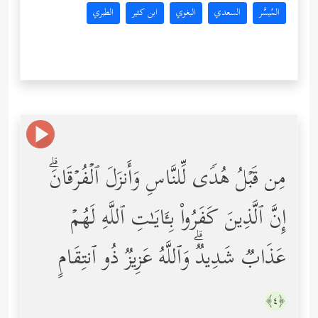
المُيسَّر
السعدي
البغوي
ابن كثير
الطبري
مِن قَبۡلُ هُدࣰى لِّلنَّاسِ وَأَنزَلَ ٱلۡفُرۡقَانَۗ
إِنَّ ٱلَّذِینَ كَفَرُواْ بِـَٔایَـٰتِ ٱللَّهِ لَهُمۡ
عَذَابࣱ شَدِیدࣱۗ وَٱللَّهُ عَزِیزࣱ ذُو ٱنتِقَامٍ
﴿٤﴾