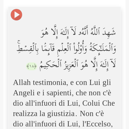
شَهِدَ ٱللَّهُ أَنَّهُۥ لَاۤ إِلَـٰهَ إِلَّا هُوَ
وَٱلۡمَلَـٰۤىِٕكَةُ وَأُوْلُواْ ٱلۡعِلۡمِ قَاۤىِٕمَۢا بِٱلۡقِسۡطِۚ
لَاۤ إِلَـٰهَ إِلَّا هُوَ ٱلۡعَزِیزُ ٱلۡحَكِیمُ
﴿١٨﴾
Allah testimonia, e con Lui gli
Angeli e i sapienti, che non c'è
dio all'infuori di Lui, Colui Che
realizza la giustizia. Non c'è
dio all'infuori di Lui, l'Eccelso,