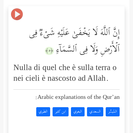
إِنَّ ٱللَّهَ لَا یَخۡفَىٰ عَلَیۡهِ شَیۡءࣱ فِی
ٱلۡأَرۡضِ وَلَا فِی ٱلسَّمَاۤءِ
﴿٥﴾
Nulla di quel che è sulla terra o
nei cieli è nascosto ad Allah.
Arabic explanations of the Qur’an:
المُيسَّر
السعدي
البغوي
ابن كثير
الطبري