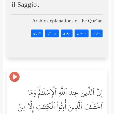
il Saggio.
Arabic explanations of the Qur’an:
المُيسَّر
السعدي
البغوي
ابن كثير
الطبري
إِنَّ ٱلدِّینَ عِندَ ٱللَّهِ ٱلۡإِسۡلَـٰمُۗ وَمَا
ٱخۡتَلَفَ ٱلَّذِینَ أُوتُواْ ٱلۡكِتَـٰبَ إِلَّا مِنۢ