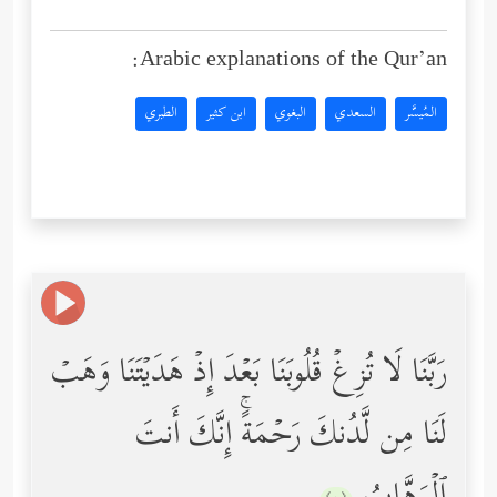
Arabic explanations of the Qur’an:
المُيسَّر
السعدي
البغوي
ابن كثير
الطبري
رَبَّنَا لَا تُزِغۡ قُلُوبَنَا بَعۡدَ إِذۡ هَدَیۡتَنَا وَهَبۡ
لَنَا مِن لَّدُنكَ رَحۡمَةًۚ إِنَّكَ أَنتَ