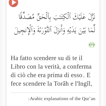
نَزَّلَ عَلَیۡكَ ٱلۡكِتَـٰبَ بِٱلۡحَقِّ مُصَدِّقࣰا
لِّمَا بَیۡنَ یَدَیۡهِ وَأَنزَلَ ٱلتَّوۡرَىٰةَ وَٱلۡإِنجِیلَ
﴿٣﴾
Ha fatto scendere su di te il
Libro con la verità, a conferma
di ciò che era prima di esso. E
fece scendere la Torâh e l'Ingîl,
Arabic explanations of the Qur’an: