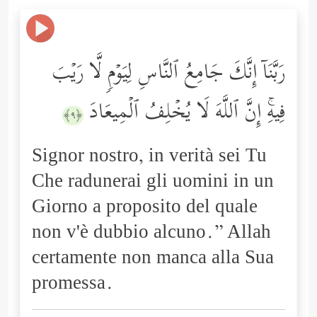
رَبَّنَاۤ إِنَّكَ جَامِعُ ٱلنَّاسِ لِیَوۡمࣲ لَّا رَیۡبَ
فِیهِۚ إِنَّ ٱللَّهَ لَا یُخۡلِفُ ٱلۡمِیعَادَ
﴿٩﴾
Signor nostro, in verità sei Tu
Che radunerai gli uomini in un
Giorno a proposito del quale
non v'è dubbio alcuno.” Allah
certamente non manca alla Sua
promessa.