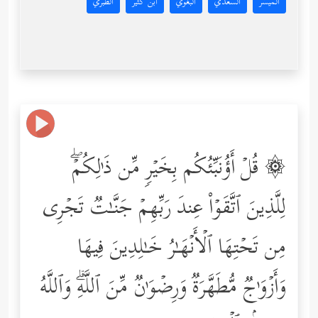
المُيسَّر
السعدي
البغوي
ابن كثير
الطبري
۞ قُلۡ أَؤُنَبِّئُكُم بِخَیۡرࣲ مِّن ذَ ٰ⁠لِكُمۡۖ
لِلَّذِینَ ٱتَّقَوۡاْ عِندَ رَبِّهِمۡ جَنَّـٰتࣱ تَجۡرِی
مِن تَحۡتِهَا ٱلۡأَنۡهَـٰرُ خَـٰلِدِینَ فِیهَا
وَأَزۡوَ ٰ⁠جࣱ مُّطَهَّرَةࣱ وَرِضۡوَ ٰ⁠نࣱ مِّنَ ٱللَّهِۗ وَٱللَّهُ