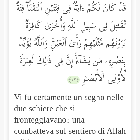
قَدۡ كَانَ لَكُمۡ ءَایَةࣱ فِی فِئَتَیۡنِ ٱلۡتَقَتَاۖ فِئَةࣱ
تُقَـٰتِلُ فِی سَبِیلِ ٱللَّهِ وَأُخۡرَىٰ كَافِرَةࣱ
یَرَوۡنَهُم مِّثۡلَیۡهِمۡ رَأۡیَ ٱلۡعَیۡنِۚ وَٱللَّهُ یُؤَیِّدُ
بِنَصۡرِهِۦ مَن یَشَاۤءُۚ إِنَّ فِی ذَ ٰ⁠لِكَ لَعِبۡرَةࣰ
لِّأُوْلِی ٱلۡأَبۡصَـٰرِ
﴿١٣﴾
Vi fu certamente un segno nelle
due schiere che si
fronteggiavano: una
combatteva sul sentiero di Allah