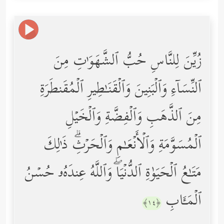
زُیِّنَ لِلنَّاسِ حُبُّ ٱلشَّهَوَ ٰ⁠تِ مِنَ
ٱلنِّسَاۤءِ وَٱلۡبَنِینَ وَٱلۡقَنَـٰطِیرِ ٱلۡمُقَنطَرَةِ
مِنَ ٱلذَّهَبِ وَٱلۡفِضَّةِ وَٱلۡخَیۡلِ
ٱلۡمُسَوَّمَةِ وَٱلۡأَنۡعَـٰمِ وَٱلۡحَرۡثِۗ ذَ ٰ⁠لِكَ
مَتَـٰعُ ٱلۡحَیَوٰةِ ٱلدُّنۡیَاۖ وَٱللَّهُ عِندَهُۥ حُسۡنُ
ٱلۡمَـَٔابِ
﴿١٤﴾