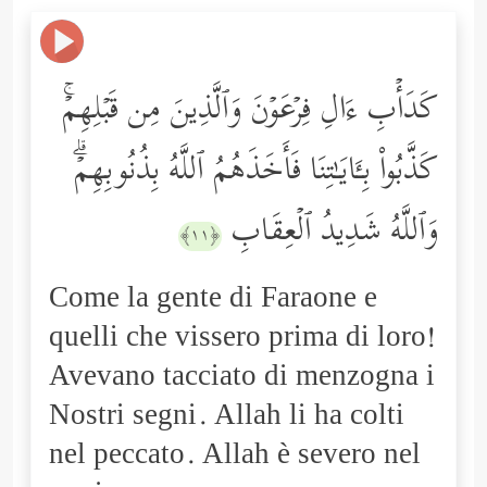
كَدَأۡبِ ءَالِ فِرۡعَوۡنَ وَٱلَّذِینَ مِن قَبۡلِهِمۡۚ
كَذَّبُواْ بِـَٔایَـٰتِنَا فَأَخَذَهُمُ ٱللَّهُ بِذُنُوبِهِمۡۗ
وَٱللَّهُ شَدِیدُ ٱلۡعِقَابِ
﴿١١﴾
Come la gente di Faraone e
quelli che vissero prima di loro!
Avevano tacciato di menzogna i
Nostri segni. Allah li ha colti
nel peccato. Allah è severo nel