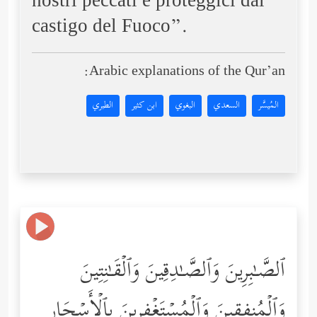
nostri peccati e proteggici dal
castigo del Fuoco”.
Arabic explanations of the Qur’an:
المُيسَّر
السعدي
البغوي
ابن كثير
الطبري
ٱلصَّـٰبِرِینَ وَٱلصَّـٰدِقِینَ وَٱلۡقَـٰنِتِینَ
وَٱلۡمُنفِقِینَ وَٱلۡمُسۡتَغۡفِرِینَ بِٱلۡأَسۡحَارِ