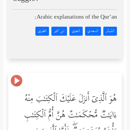
Arabic explanations of the Qur’an:
المُيسَّر
السعدي
البغوي
ابن كثير
الطبري
هُوَ ٱلَّذِیۤ أَنزَلَ عَلَیۡكَ ٱلۡكِتَـٰبَ مِنۡهُ
ءَایَـٰتࣱ مُّحۡكَمَـٰتٌ هُنَّ أُمُّ ٱلۡكِتَـٰبِ