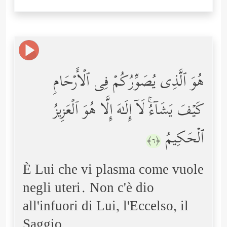
هُوَ ٱلَّذِی یُصَوِّرُكُمۡ فِی ٱلۡأَرۡحَامِ
كَیۡفَ یَشَاۤءُۚ لَاۤ إِلَـٰهَ إِلَّا هُوَ ٱلۡعَزِیزُ
ٱلۡحَكِیمُ
﴿٦﴾
È Lui che vi plasma come vuole
negli uteri. Non c'è dio
all'infuori di Lui, l'Eccelso, il
Saggio.