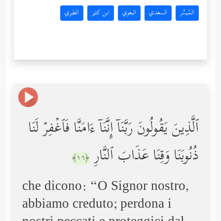
المُيسَّر
السعدي
البغوي
ابن كثير
الطبري
ٱلَّذِینَ یَقُولُونَ رَبَّنَاۤ إِنَّنَاۤ ءَامَنَّا فَٱغۡفِرۡ لَنَا
ذُنُوبَنَا وَقِنَا عَذَابَ ٱلنَّارِ
﴿١٦﴾
che dicono: “O Signor nostro,
abbiamo creduto; perdona i