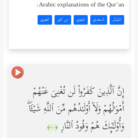
Arabic explanations of the Qur’an:
المُيسَّر
السعدي
البغوي
ابن كثير
الطبري
إِنَّ ٱلَّذِینَ كَفَرُواْ لَن تُغۡنِیَ عَنۡهُمۡ
أَمۡوَ ٰ⁠لُهُمۡ وَلَاۤ أَوۡلَـٰدُهُم مِّنَ ٱللَّهِ شَیۡـࣰٔاۖ
وَأُوْلَـٰۤىِٕكَ هُمۡ وَقُودُ ٱلنَّارِ
﴿١٠﴾