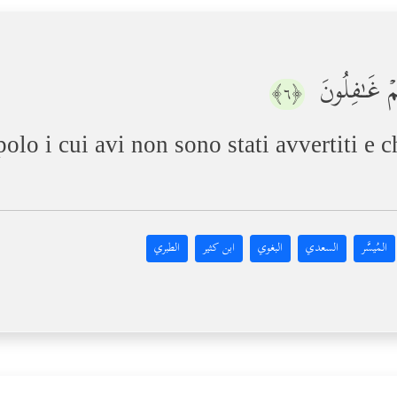
هُمۡ غَـٰفِلُونَ
﴿٦﴾
polo i cui avi non sono stati avvertiti e
المُيسَّر
السعدي
البغوي
ابن كثير
الطبري