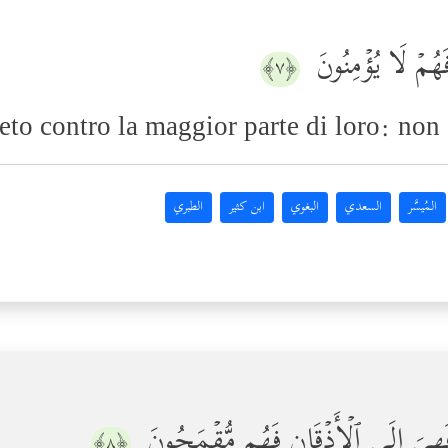
َهُمۡ لَا یُؤۡمِنُونَ
﴿٧﴾
creto contro la maggior parte di loro: no
المُيسَّر
السعدي
البغوي
ابن كثير
الطبري
لࣰا فَهِیَ إِلَى ٱلۡأَذۡقَانِ فَهُم مُّقۡمَحُونَ
﴿٨﴾