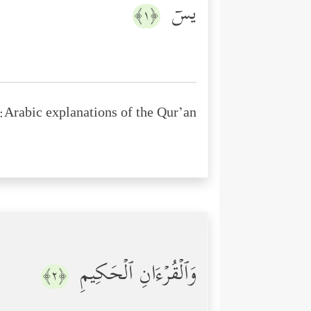
یسۤ
﴿١﴾
Arabic explanations of the Qur’an:
وَٱلۡقُرۡءَانِ ٱلۡحَكِیمِ
﴿٢﴾