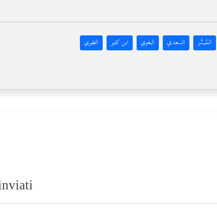
المُيسَّر
السعدي
البغوي
ابن كثير
الطبري
inviati