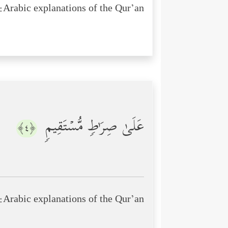
Arabic explanations of the Qur’an:
عَلَىٰ صِرَ ٰ⁠طࣲ مُّسۡتَقِیمࣲ
﴿٤﴾
Arabic explanations of the Qur’an: