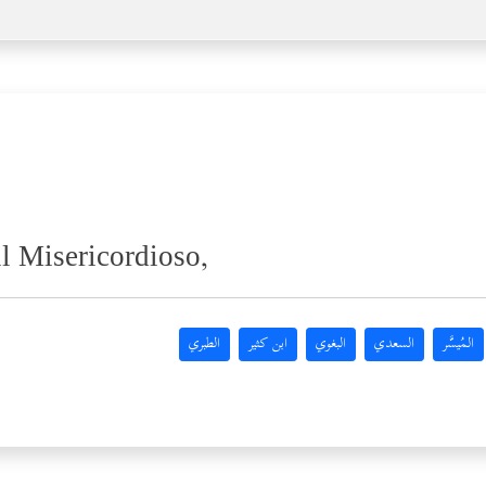
il Misericordioso,
المُيسَّر
السعدي
البغوي
ابن كثير
الطبري