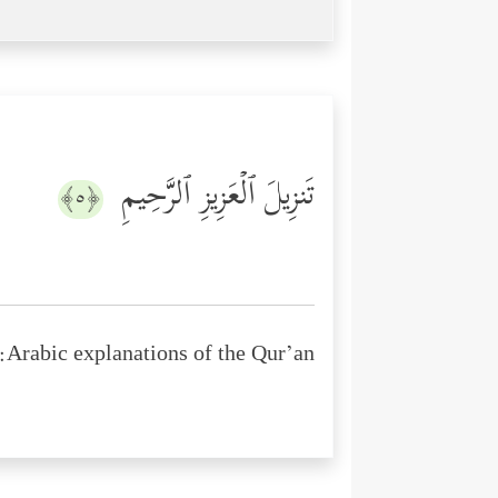
تَنزِیلَ ٱلۡعَزِیزِ ٱلرَّحِیمِ
﴿٥﴾
Arabic explanations of the Qur’an: