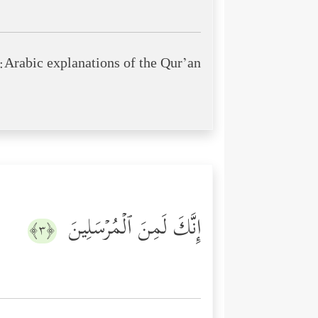
Arabic explanations of the Qur’an:
إِنَّكَ لَمِنَ ٱلۡمُرۡسَلِینَ
﴿٣﴾