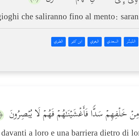
gioghi che saliranno fino al mento: sarann
المُيسَّر
السعدي
البغوي
ابن كثير
الطبري
َمِنۡ خَلۡفِهِمۡ سَدࣰّا فَأَغۡشَیۡنَـٰهُمۡ فَهُمۡ لَا یُبۡصِرُونَ
﴿٩﴾
davanti a loro e una barriera dietro di l