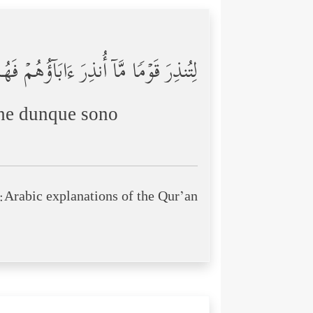
لِتُنذِرَ قَوۡمࣰا مَّاۤ أُنذِرَ ءَابَاۤؤُهُمۡ فَ
 che dunque sono
Arabic explanations of the Qur’an: