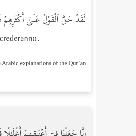
لَقَدۡ حَقَّ ٱلۡقَوۡلُ عَلَىٰۤ أَكۡثَرِهِمۡ ف
n crederanno.
Arabic explanations of the Qur’an:
إِنَّا جَعَلۡنَا فِیۤ أَعۡنَـٰقِهِمۡ أَغۡلَـٰ