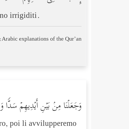
o irrigiditi.
Arabic explanations of the Qur’an:
وَجَعَلۡنَا مِنۢ بَیۡنِ أَیۡدِیهِمۡ سَدࣰّا و
oro, poi li avvilupperemo