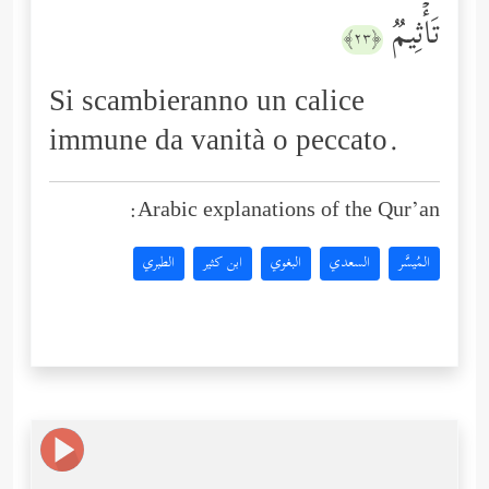
تَأۡثِیمࣱ
﴿٢٣﴾
Si scambieranno un calice
immune da vanità o peccato.
Arabic explanations of the Qur’an:
المُيسَّر
السعدي
البغوي
ابن كثير
الطبري