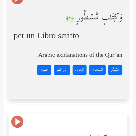
وَكِتَـٰبࣲ مَّسۡطُورࣲ
﴿٢﴾
per un Libro scritto
Arabic explanations of the Qur’an:
المُيسَّر
السعدي
البغوي
ابن كثير
الطبري