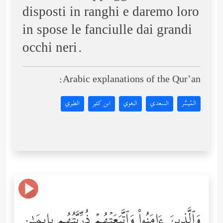
disposti in ranghi e daremo loro
in spose le fanciulle dai grandi
occhi neri.
Arabic explanations of the Qur’an:
المُيسَّر
السعدي
البغوي
ابن كثير
الطبري
وَٱلَّذِینَ ءَامَنُواْ وَٱتَّبَعَتۡهُمۡ ذُرِّیَّتُهُم بِإِیمَـٰنٍ