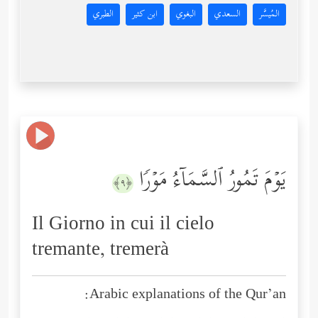
المُيسَّر
السعدي
البغوي
ابن كثير
الطبري
یَوۡمَ تَمُورُ ٱلسَّمَاۤءُ مَوۡرࣰا
﴿٩﴾
Il Giorno in cui il cielo
tremante, tremerà
Arabic explanations of the Qur’an: