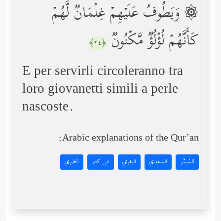
۞ وَیَطُوفُ عَلَیۡهِمۡ غِلۡمَانࣱ لَّهُمۡ
كَأَنَّهُمۡ لُؤۡلُؤࣱ مَّكۡنُونࣱ
﴿٢٤﴾
E per servirli circoleranno tra
loro giovanetti simili a perle
nascoste.
Arabic explanations of the Qur’an:
المُيسَّر
السعدي
البغوي
ابن كثير
الطبري