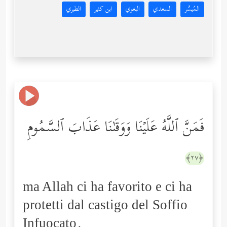
المُيسَّر
السعدي
البغوي
ابن كثير
الطبري
فَمَنَّ ٱللَّهُ عَلَیۡنَا وَوَقَىٰنَا عَذَابَ ٱلسَّمُومِ
﴿٢٧﴾
ma Allah ci ha favorito e ci ha
protetti dal castigo del Soffio
Infuocato.