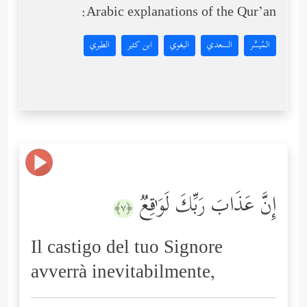
Arabic explanations of the Qur’an:
المُيسَّر
السعدي
البغوي
ابن كثير
الطبري
إِنَّ عَذَابَ رَبِّكَ لَوَ ٰ⁠قِعࣱ
﴿٧﴾
Il castigo del tuo Signore
avverrà inevitabilmente,