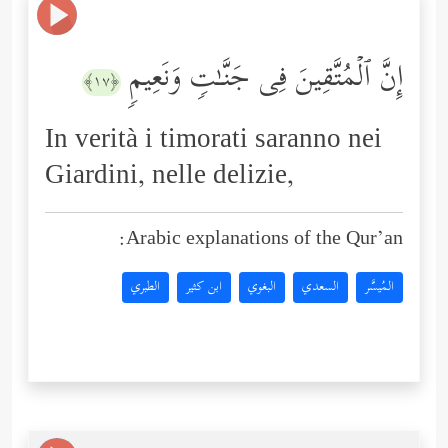
إِنَّ ٱلۡمُتَّقِینَ فِی جَنَّـٰتࣲ وَنَعِیمࣲ
﴿١٧﴾
In verità i timorati saranno nei
Giardini, nelle delizie,
Arabic explanations of the Qur’an:
المُيسَّر
السعدي
البغوي
ابن كثير
الطبري