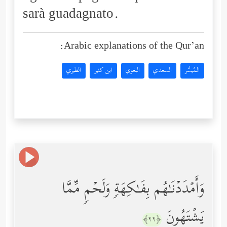
sarà guadagnato.
Arabic explanations of the Qur’an:
المُيسَّر
السعدي
البغوي
ابن كثير
الطبري
وَأَمۡدَدۡنَـٰهُم بِفَـٰكِهَةࣲ وَلَحۡمࣲ مِّمَّا
یَشۡتَهُونَ
﴿٢٢﴾