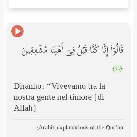
قَالُوۤاْ إِنَّا كُنَّا قَبۡلُ فِیۤ أَهۡلِنَا مُشۡفِقِینَ
﴿٢٦﴾
Diranno: “Vivevamo tra la
nostra gente nel timore [di
Allah]
Arabic explanations of the Qur’an: