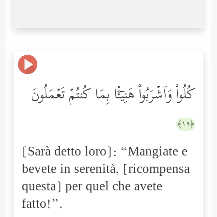
كُلُواْ وَٱشۡرَبُواْ هَنِیۤـَٔۢا بِمَا كُنتُمۡ تَعۡمَلُونَ
﴿١٩﴾
[Sarà detto loro]: “Mangiate e
bevete in serenità, [ricompensa
questa] per quel che avete
fatto!”.