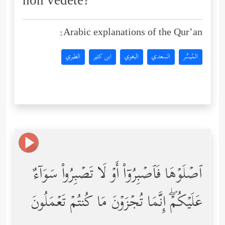
non vedete?
Arabic explanations of the Qur’an:
المُيسَّر
السعدي
البغوي
ابن كثير
الطبري
ٱصۡلَوۡهَا فَٱصۡبِرُوۤاْ أَوۡ لَا تَصۡبِرُواْ سَوَاۤءٌ
عَلَیۡكُمۡۖ إِنَّمَا تُجۡزَوۡنَ مَا كُنتُمۡ تَعۡمَلُونَ