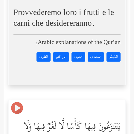
Provvederemo loro i frutti e le
carni che desidereranno.
Arabic explanations of the Qur’an:
المُيسَّر
السعدي
البغوي
ابن كثير
الطبري
یَتَنَـٰزَعُونَ فِیهَا كَأۡسࣰا لَّا لَغۡوࣱ فِیهَا وَلَا