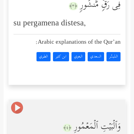
فِی رَقࣲّ مَّنشُورࣲ
﴿٣﴾
su pergamena distesa,
Arabic explanations of the Qur’an:
المُيسَّر
السعدي
البغوي
ابن كثير
الطبري
وَٱلۡبَیۡتِ ٱلۡمَعۡمُورِ
﴿٤﴾