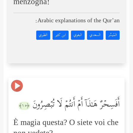
menzogna!
Arabic explanations of the Qur’an:
المُيسَّر
السعدي
البغوي
ابن كثير
الطبري
أَفَسِحۡرٌ هَـٰذَاۤ أَمۡ أَنتُمۡ لَا تُبۡصِرُونَ
﴿١٥﴾
È magia questa? O siete voi che