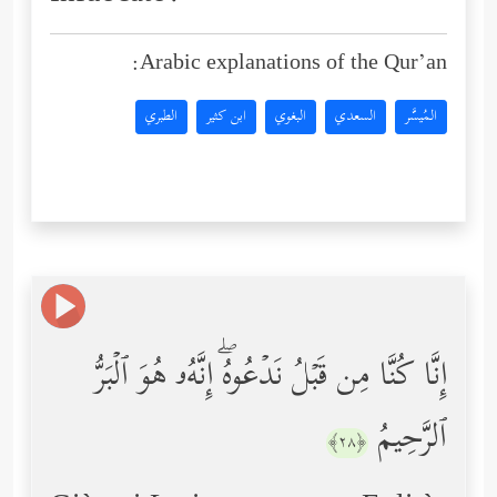
Arabic explanations of the Qur’an:
المُيسَّر
السعدي
البغوي
ابن كثير
الطبري
إِنَّا كُنَّا مِن قَبۡلُ نَدۡعُوهُۖ إِنَّهُۥ هُوَ ٱلۡبَرُّ
ٱلرَّحِیمُ
﴿٢٨﴾