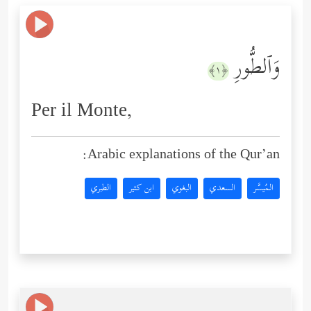
وَٱلطُّورِ
﴿١﴾
Per il Monte,
Arabic explanations of the Qur’an:
المُيسَّر
السعدي
البغوي
ابن كثير
الطبري