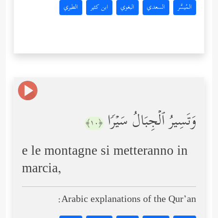
المُيسَّر
السعدي
البغوي
ابن كثير
الطبري
وَتَسِیرُ ٱلۡجِبَالُ سَیۡرࣰا
﴿١٠﴾
e le montagne si metteranno in
marcia,
Arabic explanations of the Qur’an: