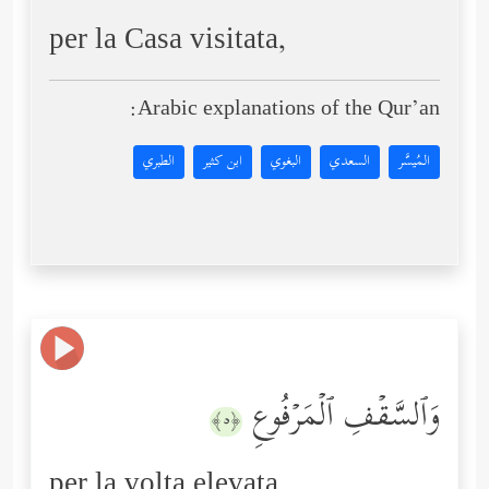
per la Casa visitata,
Arabic explanations of the Qur’an:
المُيسَّر
السعدي
البغوي
ابن كثير
الطبري
وَٱلسَّقۡفِ ٱلۡمَرۡفُوعِ
﴿٥﴾
per la volta elevata,