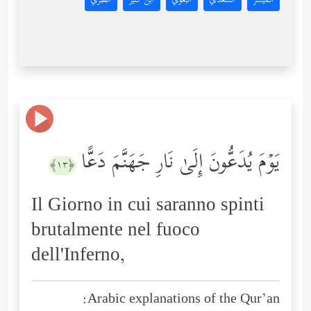
المُيسَّر
السعدي
البغوي
ابن كثير
الطبري
یَوۡمَ یُدَعُّونَ إِلَىٰ نَارِ جَهَنَّمَ دَعًّا
﴿١٣﴾
Il Giorno in cui saranno spinti
brutalmente nel fuoco
dell'Inferno,
Arabic explanations of the Qur’an: