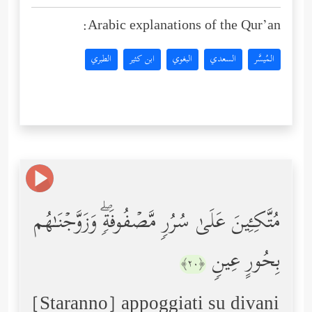
Arabic explanations of the Qur’an:
المُيسَّر
السعدي
البغوي
ابن كثير
الطبري
مُتَّكِـِٔینَ عَلَىٰ سُرُرࣲ مَّصۡفُوفَةࣲۖ وَزَوَّجۡنَـٰهُم
بِحُورٍ عِینࣲ
﴿٢٠﴾
[Staranno] appoggiati su divani