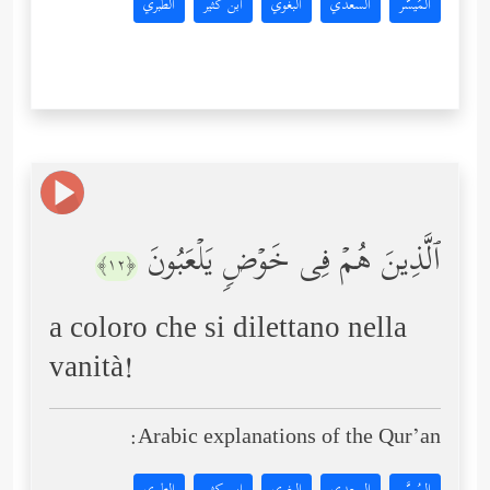
المُيسَّر
السعدي
البغوي
ابن كثير
الطبري
ٱلَّذِینَ هُمۡ فِی خَوۡضࣲ یَلۡعَبُونَ
﴿١٢﴾
a coloro che si dilettano nella
vanità!
Arabic explanations of the Qur’an: