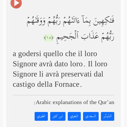
فَـٰكِهِینَ بِمَاۤ ءَاتَىٰهُمۡ رَبُّهُمۡ وَوَقَىٰهُمۡ
رَبُّهُمۡ عَذَابَ ٱلۡجَحِیمِ
﴿١٨﴾
a godersi quello che il loro
Signore avrà dato loro. Il loro
Signore li avrà preservati dal
castigo della Fornace.
Arabic explanations of the Qur’an:
المُيسَّر
السعدي
البغوي
ابن كثير
الطبري