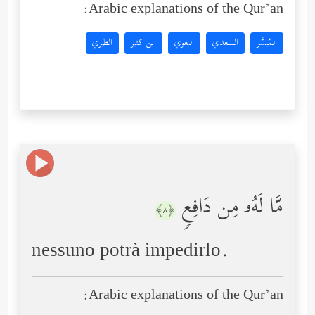
Arabic explanations of the Qur’an:
المُيسَّر
السعدي
البغوي
ابن كثير
الطبري
مَّا لَهُۥ مِن دَافِعࣲ
﴿٨﴾
nessuno potrà impedirlo.
Arabic explanations of the Qur’an: