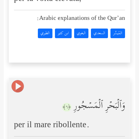
Arabic explanations of the Qur’an:
المُيسَّر
السعدي
البغوي
ابن كثير
الطبري
وَٱلۡبَحۡرِ ٱلۡمَسۡجُورِ
﴿٦﴾
per il mare ribollente.