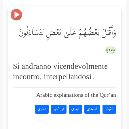
وَأَقۡبَلَ بَعۡضُهُمۡ عَلَىٰ بَعۡضࣲ یَتَسَاۤءَلُونَ
﴿٢٥﴾
Si andranno vicendevolmente
incontro, interpellandosi.
Arabic explanations of the Qur’an:
المُيسَّر
السعدي
البغوي
ابن كثير
الطبري