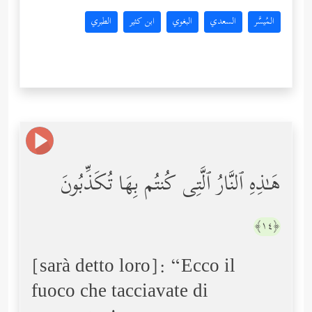
المُيسَّر
السعدي
البغوي
ابن كثير
الطبري
هَـٰذِهِ ٱلنَّارُ ٱلَّتِی كُنتُم بِهَا تُكَذِّبُونَ
﴿١٤﴾
[sarà detto loro]: “Ecco il
fuoco che tacciavate di