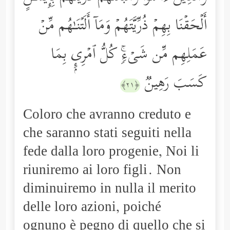
أَلۡحَقۡنَا بِهِمۡ ذُرِّیَّتَهُمۡ وَمَاۤ أَلَتۡنَـٰهُم مِّنۡ
عَمَلِهِم مِّن شَیۡءࣲۚ كُلُّ ٱمۡرِىِٕۭ بِمَا
كَسَبَ رَهِینࣱ
﴿٢١﴾
Coloro che avranno creduto e
che saranno stati seguiti nella
fede dalla loro progenie, Noi li
riuniremo ai loro figli. Non
diminuiremo in nulla il merito
delle loro azioni, poiché
ognuno è pegno di quello che si