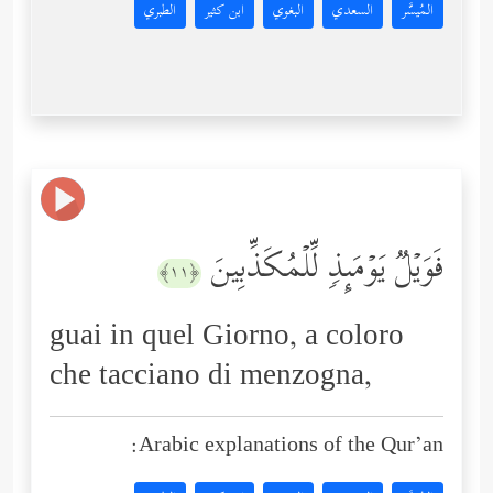
المُيسَّر
السعدي
البغوي
ابن كثير
الطبري
فَوَیۡلࣱ یَوۡمَىِٕذࣲ لِّلۡمُكَذِّبِینَ
﴿١١﴾
guai in quel Giorno, a coloro
che tacciano di menzogna,
Arabic explanations of the Qur’an: