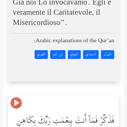
Già noi Lo invocavamo. Egli è
veramente il Caritatevole, il
Misericordioso”.
Arabic explanations of the Qur’an:
المُيسَّر
السعدي
البغوي
ابن كثير
الطبري
فَذَكِّرۡ فَمَاۤ أَنتَ بِنِعۡمَتِ رَبِّكَ بِكَاهِنࣲ