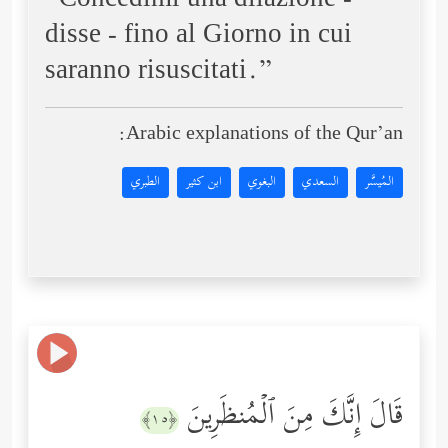
“Concedimi una dilazione -
disse - fino al Giorno in cui
saranno risuscitati.”
Arabic explanations of the Qur’an:
المُيسَّر
السعدي
البغوي
ابن كثير
الطبري
قَالَ إِنَّكَ مِنَ ٱلۡمُنظَرِینَ
﴿١٥﴾