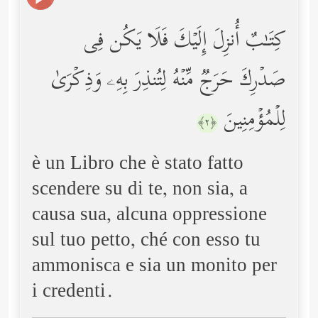
كِتَـٰبٌ أُنزِلَ إِلَیۡكَ فَلَا یَكُن فِی
صَدۡرِكَ حَرَجࣱ مِّنۡهُ لِتُنذِرَ بِهِۦ وَذِكۡرَىٰ
لِلۡمُؤۡمِنِینَ
﴿٢﴾
è un Libro che è stato fatto
scendere su di te, non sia, a
causa sua, alcuna oppressione
sul tuo petto, ché con esso tu
ammonisca e sia un monito per
i credenti.