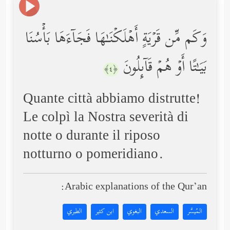
وَكَم مِّن قَرۡیَةٍ أَهۡلَكۡنَـٰهَا فَجَاۤءَهَا بَأۡسُنَا
بَیَـٰتًا أَوۡ هُمۡ قَاۤىِٕلُونَ
﴿٤﴾
Quante città abbiamo distrutte!
Le colpì la Nostra severità di
notte o durante il riposo
notturno o pomeridiano.
Arabic explanations of the Qur’an:
المُيسَّر
السعدي
البغوي
ابن كثير
الطبري