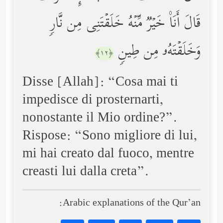
قَالَ أَنَا۠ خَیۡرࣱ مِّنۡهُ خَلَقۡتَنِی مِن نَّارࣲ
وَخَلَقۡتَهُۥ مِن طِینࣲ
﴿١٢﴾
Disse [Allah]: “Cosa mai ti
impedisce di prosternarti,
nonostante il Mio ordine?”.
Rispose: “Sono migliore di lui,
mi hai creato dal fuoco, mentre
creasti lui dalla creta”.
Arabic explanations of the Qur’an: