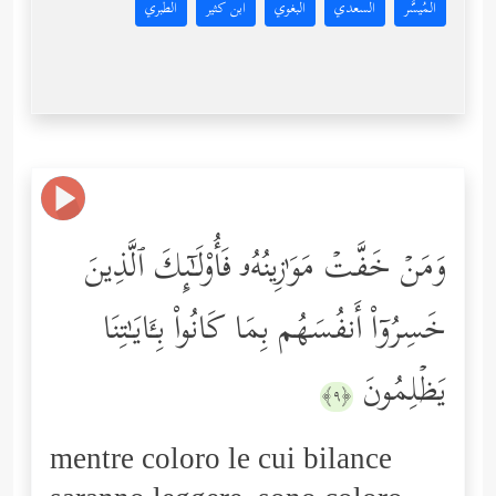
المُيسَّر
السعدي
البغوي
ابن كثير
الطبري
وَمَنۡ خَفَّتۡ مَوَ ٰ⁠زِینُهُۥ فَأُوْلَـٰۤىِٕكَ ٱلَّذِینَ
خَسِرُوۤاْ أَنفُسَهُم بِمَا كَانُواْ بِـَٔایَـٰتِنَا
یَظۡلِمُونَ
﴿٩﴾
mentre coloro le cui bilance