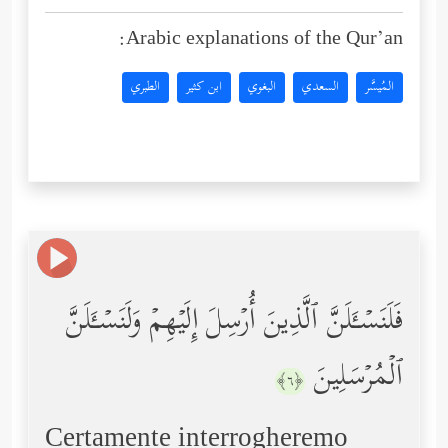
Arabic explanations of the Qur’an:
المُيسَّر
السعدي
البغوي
ابن كثير
الطبري
فَلَنَسۡـَٔلَنَّ ٱلَّذِینَ أُرۡسِلَ إِلَیۡهِمۡ وَلَنَسۡـَٔلَنَّ
ٱلۡمُرۡسَلِینَ
﴿٦﴾
Certamente interrogheremo