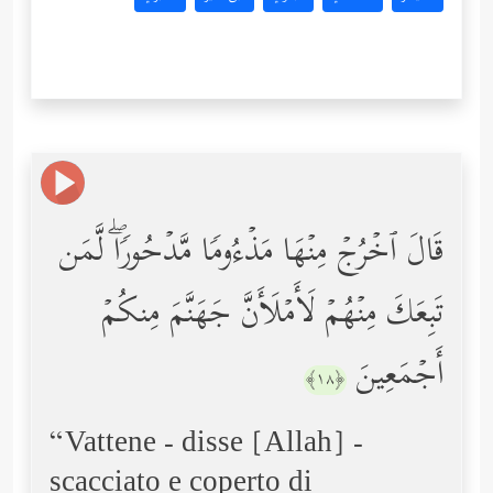
قَالَ ٱخۡرُجۡ مِنۡهَا مَذۡءُومࣰا مَّدۡحُورࣰاۖ لَّمَن
تَبِعَكَ مِنۡهُمۡ لَأَمۡلَأَنَّ جَهَنَّمَ مِنكُمۡ
أَجۡمَعِینَ
﴿١٨﴾
“Vattene - disse [Allah] -
scacciato e coperto di