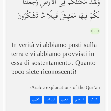
وَلَقَدۡ مَكَّنَّـٰكُمۡ فِی ٱلۡأَرۡضِ وَجَعَلۡنَا
لَكُمۡ فِیهَا مَعَـٰیِشَۗ قَلِیلࣰا مَّا تَشۡكُرُونَ
﴿١٠﴾
In verità vi abbiamo posti sulla
terra e vi abbiamo provvisti in
essa di sostentamento. Quanto
poco siete riconoscenti!
Arabic explanations of the Qur’an:
المُيسَّر
السعدي
البغوي
ابن كثير
الطبري