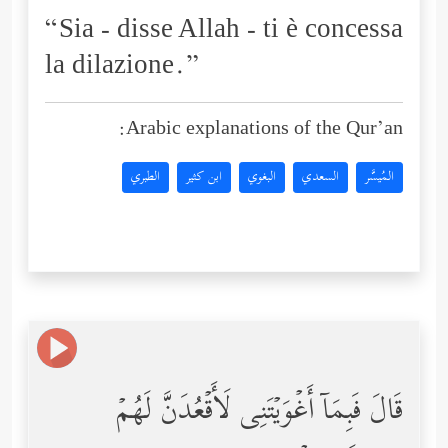
“Sia - disse Allah - ti è concessa
la dilazione.”
Arabic explanations of the Qur’an:
المُيسَّر
السعدي
البغوي
ابن كثير
الطبري
قَالَ فَبِمَاۤ أَغۡوَیۡتَنِی لَأَقۡعُدَنَّ لَهُمۡ