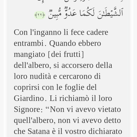
ٱلشَّیۡطَـٰنَ لَكُمَا عَدُوࣱّ مُّبِینࣱ
﴿٢٢﴾
Con l'inganno li fece cadere
entrambi. Quando ebbero
mangiato [dei frutti]
dell'albero, si accorsero della
loro nudità e cercarono di
coprirsi con le foglie del
Giardino. Li richiamò il loro
Signore: “Non vi avevo vietato
quell'albero, non vi avevo detto
che Satana è il vostro dichiarato