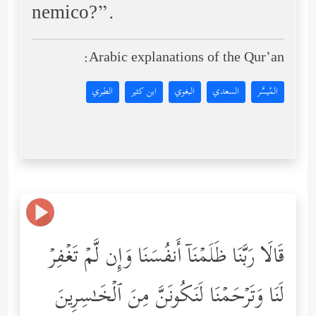
nemico?”.
Arabic explanations of the Qur’an:
المُيسَّر
السعدي
البغوي
ابن كثير
الطبري
قَالَا رَبَّنَا ظَلَمۡنَاۤ أَنفُسَنَا وَإِن لَّمۡ تَغۡفِرۡ
لَنَا وَتَرۡحَمۡنَا لَنَكُونَنَّ مِنَ ٱلۡخَـٰسِرِینَ