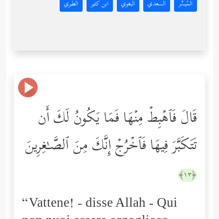
المُيسَّر
السعدي
البغوي
ابن كثير
الطبري
قَالَ فَٱهۡبِطۡ مِنۡهَا فَمَا یَكُونُ لَكَ أَن
تَتَكَبَّرَ فِیهَا فَٱخۡرُجۡ إِنَّكَ مِنَ ٱلصَّـٰغِرِینَ
﴿١٣﴾
“Vattene! - disse Allah - Qui