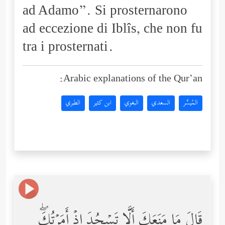
ad Adamo”. Si prosternarono
ad eccezione di Iblîs, che non fu
tra i prosternati.
Arabic explanations of the Qur’an:
المُيسَّر
السعدي
البغوي
ابن كثير
الطبري
قَالَ مَا مَنَعَكَ أَلَّا تَسۡجُدَ إِذۡ أَمَرۡتُكَۖ