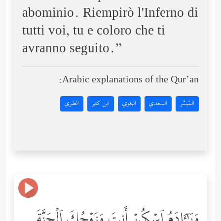
abominio. Riempirò l'Inferno di
tutti voi, tu e coloro che ti
avranno seguito.”
Arabic explanations of the Qur’an:
المُيسَّر
السعدي
البغوي
ابن كثير
الطبري
وَیَـٰۤـَٔادَمُ ٱسۡكُنۡ أَنتَ وَزَوۡجُكَ ٱلۡجَنَّةَ