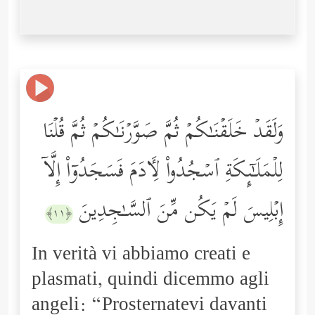
وَلَقَدۡ خَلَقۡنَـٰكُمۡ ثُمَّ صَوَّرۡنَـٰكُمۡ ثُمَّ قُلۡنَا
لِلۡمَلَـٰۤىِٕكَةِ ٱسۡجُدُواْ لِـَٔادَمَ فَسَجَدُوۤاْ إِلَّاۤ
إِبۡلِیسَ لَمۡ یَكُن مِّنَ ٱلسَّـٰجِدِینَ
﴿١١﴾
In verità vi abbiamo creati e
plasmati, quindi dicemmo agli
angeli: “Prosternatevi davanti