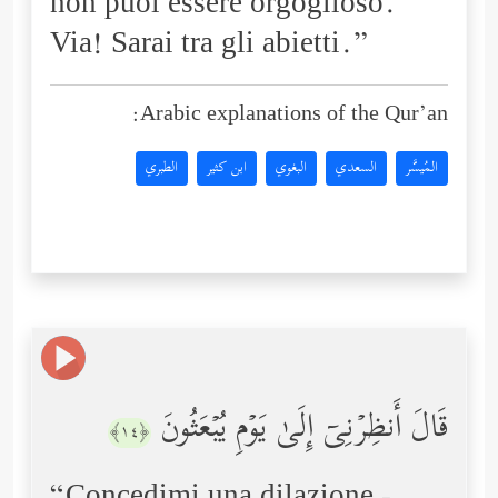
non puoi essere orgoglioso.
Via! Sarai tra gli abietti.”
Arabic explanations of the Qur’an:
المُيسَّر
السعدي
البغوي
ابن كثير
الطبري
قَالَ أَنظِرۡنِیۤ إِلَىٰ یَوۡمِ یُبۡعَثُونَ
﴿١٤﴾