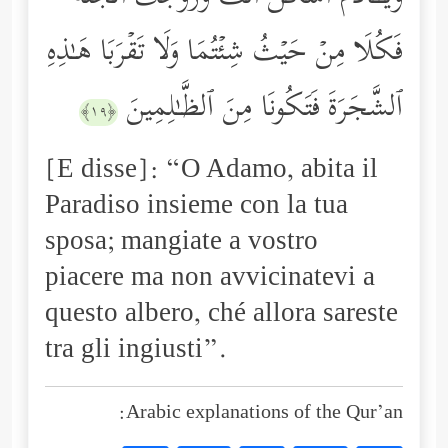
فَكُلَا مِنۡ حَیۡثُ شِئۡتُمَا وَلَا تَقۡرَبَا هَـٰذِهِ
ٱلشَّجَرَةَ فَتَكُونَا مِنَ ٱلظَّـٰلِمِینَ
﴿١٩﴾
[E disse]: “O Adamo, abita il
Paradiso insieme con la tua
sposa; mangiate a vostro
piacere ma non avvicinatevi a
questo albero, ché allora sareste
tra gli ingiusti”.
Arabic explanations of the Qur’an: