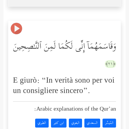
وَقَاسَمَهُمَاۤ إِنِّی لَكُمَا لَمِنَ ٱلنَّـٰصِحِینَ
﴿٢١﴾
E giurò: “In verità sono per voi
un consigliere sincero”.
Arabic explanations of the Qur’an:
المُيسَّر
السعدي
البغوي
ابن كثير
الطبري