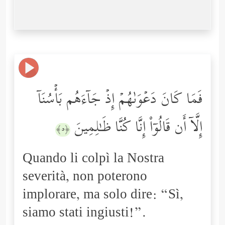
فَمَا كَانَ دَعۡوَىٰهُمۡ إِذۡ جَاۤءَهُم بَأۡسُنَاۤ
إِلَّاۤ أَن قَالُوۤاْ إِنَّا كُنَّا ظَـٰلِمِینَ
﴿٥﴾
Quando li colpì la Nostra
severità, non poterono
implorare, ma solo dire: “Sì,
siamo stati ingiusti!”.