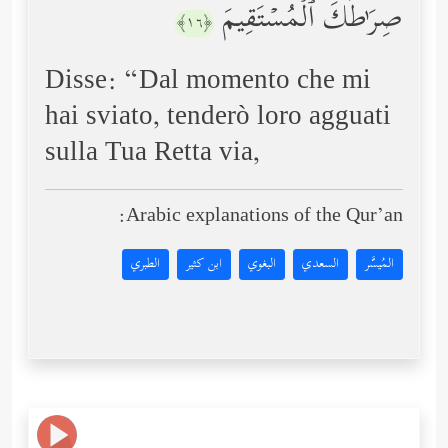
صِرَ ٰ⁠طَكَ ٱلۡمُسۡتَقِیمَ
﴿١٦﴾
Disse: “Dal momento che mi
hai sviato, tenderò loro agguati
sulla Tua Retta via,
Arabic explanations of the Qur’an:
المُيسَّر
السعدي
البغوي
ابن كثير
الطبري