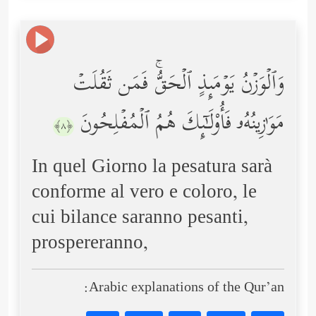
وَٱلۡوَزۡنُ یَوۡمَىِٕذٍ ٱلۡحَقُّۚ فَمَن ثَقُلَتۡ
مَوَ ٰ⁠زِینُهُۥ فَأُوْلَـٰۤىِٕكَ هُمُ ٱلۡمُفۡلِحُونَ
﴿٨﴾
In quel Giorno la pesatura sarà
conforme al vero e coloro, le
cui bilance saranno pesanti,
prospereranno,
Arabic explanations of the Qur’an: