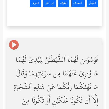
المُيسَّر
السعدي
البغوي
ابن كثير
الطبري
فَوَسۡوَسَ لَهُمَا ٱلشَّیۡطَـٰنُ لِیُبۡدِیَ لَهُمَا
مَا وُۥرِیَ عَنۡهُمَا مِن سَوۡءَ ٰ⁠ تِهِمَا وَقَالَ
مَا نَهَىٰكُمَا رَبُّكُمَا عَنۡ هَـٰذِهِ ٱلشَّجَرَةِ
إِلَّاۤ أَن تَكُونَا مَلَكَیۡنِ أَوۡ تَكُونَا مِنَ