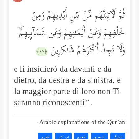
ثُمَّ لَـَٔاتِیَنَّهُم مِّنۢ بَیۡنِ أَیۡدِیهِمۡ وَمِنۡ
خَلۡفِهِمۡ وَعَنۡ أَیۡمَـٰنِهِمۡ وَعَن شَمَاۤىِٕلِهِمۡۖ
وَلَا تَجِدُ أَكۡثَرَهُمۡ شَـٰكِرِینَ
﴿١٧﴾
e li insidierò da davanti e da
dietro, da destra e da sinistra, e
la maggior parte di loro non Ti
saranno riconoscenti”.
Arabic explanations of the Qur’an:
المُيسَّر
السعدي
البغوي
ابن كثير
الطبري