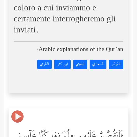
coloro a cui inviammo e
certamente interrogheremo gli
inviati.
Arabic explanations of the Qur’an:
المُيسَّر
السعدي
البغوي
ابن كثير
الطبري
فَلَنَقُصَّنَّ عَلَیۡهِم بِعِلۡمࣲۖ وَمَا كُنَّا غَاۤىِٕبِینَ