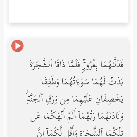
فَدَلَّىٰهُمَا بِغُرُورࣲۚ فَلَمَّا ذَاقَا ٱلشَّجَرَةَ
بَدَتۡ لَهُمَا سَوۡءَ ٰ⁠ تُهُمَا وَطَفِقَا
یَخۡصِفَانِ عَلَیۡهِمَا مِن وَرَقِ ٱلۡجَنَّةِۖ
وَنَادَىٰهُمَا رَبُّهُمَاۤ أَلَمۡ أَنۡهَكُمَا عَن
تِلۡكُمَا ٱلشَّجَرَةِ وَأَقُل لَّكُمَاۤ إِنَّ