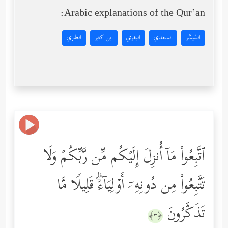
Arabic explanations of the Qur’an:
المُيسَّر
السعدي
البغوي
ابن كثير
الطبري
ٱتَّبِعُواْ مَاۤ أُنزِلَ إِلَیۡكُم مِّن رَّبِّكُمۡ وَلَا
تَتَّبِعُواْ مِن دُونِهِۦۤ أَوۡلِیَاۤءَۗ قَلِیلࣰا مَّا
تَذَكَّرُونَ
﴿٣﴾