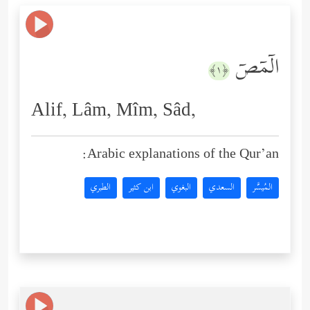
الۤمۤصۤ
﴿١﴾
Alif, Lâm, Mîm, Sâd,
Arabic explanations of the Qur’an:
المُيسَّر
السعدي
البغوي
ابن كثير
الطبري