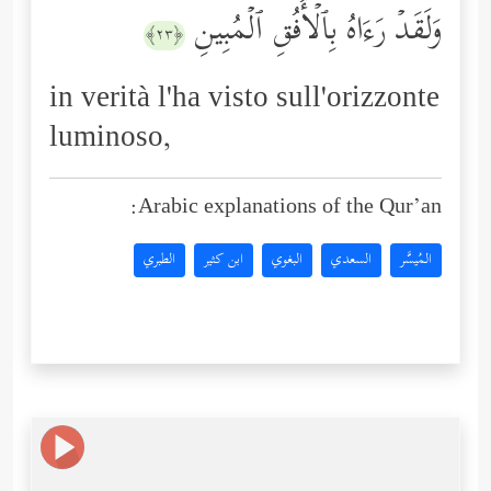
وَلَقَدۡ رَءَاهُ بِٱلۡأُفُقِ ٱلۡمُبِینِ
﴿٢٣﴾
in verità l'ha visto sull'orizzonte
luminoso,
Arabic explanations of the Qur’an:
المُيسَّر
السعدي
البغوي
ابن كثير
الطبري