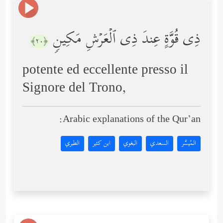
ذِی قُوَّةٍ عِندَ ذِی ٱلۡعَرۡشِ مَكِینࣲ
﴿٢٠﴾
potente ed eccellente presso il
Signore del Trono,
Arabic explanations of the Qur’an:
المُيسَّر
السعدي
البغوي
ابن كثير
الطبري