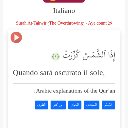
Italiano
Surah At-Takwir (The Overthrowing) - Aya count 29
إِذَا ٱلشَّمۡسُ كُوِّرَتۡ
﴿١﴾
Quando sarà oscurato il sole,
Arabic explanations of the Qur’an:
المُيسَّر
السعدي
البغوي
ابن كثير
الطبري