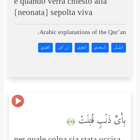
e quando verrà chiesto alla
[neonata] sepolta viva
Arabic explanations of the Qur’an:
المُيسَّر
السعدي
البغوي
ابن كثير
الطبري
بِأَیِّ ذَنۢبࣲ قُتِلَتۡ
﴿٩﴾