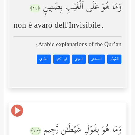
وَمَا هُوَ عَلَى ٱلۡغَیۡبِ بِضَنِینࣲ
﴿٢٤﴾
non è avaro dell'Invisibile.
Arabic explanations of the Qur’an:
المُيسَّر
السعدي
البغوي
ابن كثير
الطبري
وَمَا هُوَ بِقَوۡلِ شَیۡطَـٰنࣲ رَّجِیمࣲ
﴿٢٥﴾