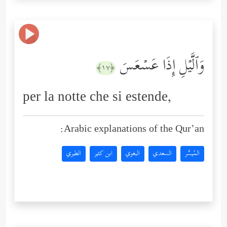
وَٱلَّیۡلِ إِذَا عَسۡعَسَ
﴿١٧﴾
per la notte che si estende,
Arabic explanations of the Qur’an:
المُيسَّر
السعدي
البغوي
ابن كثير
الطبري