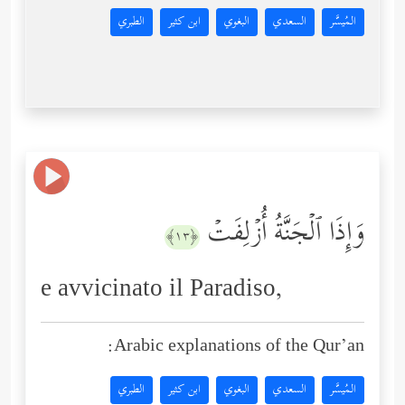
المُيسَّر
السعدي
البغوي
ابن كثير
الطبري
وَإِذَا ٱلۡجَنَّةُ أُزۡلِفَتۡ
﴿١٣﴾
e avvicinato il Paradiso,
Arabic explanations of the Qur’an:
المُيسَّر
السعدي
البغوي
ابن كثير
الطبري