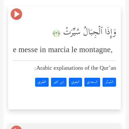
وَإِذَا ٱلۡجِبَالُ سُیِّرَتۡ
﴿٣﴾
e messe in marcia le montagne,
Arabic explanations of the Qur’an:
المُيسَّر
السعدي
البغوي
ابن كثير
الطبري