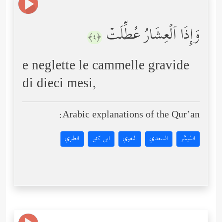
وَإِذَا ٱلۡعِشَارُ عُطِّلَتۡ
﴿٤﴾
e neglette le cammelle gravide
di dieci mesi,
Arabic explanations of the Qur’an:
المُيسَّر
السعدي
البغوي
ابن كثير
الطبري