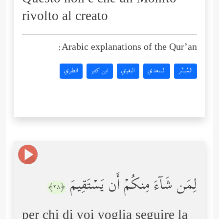
Questo non è che un Monito
rivolto al creato
Arabic explanations of the Qur’an:
المُيسَّر
السعدي
البغوي
ابن كثير
الطبري
لِمَن شَاۤءَ مِنكُمۡ أَن یَسۡتَقِیمَ
﴿٢٨﴾
per chi di voi voglia seguire la