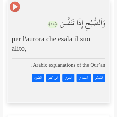
وَٱلصُّبۡحِ إِذَا تَنَفَّسَ
﴿١٨﴾
per l'aurora che esala il suo
alito,
Arabic explanations of the Qur’an:
المُيسَّر
السعدي
البغوي
ابن كثير
الطبري