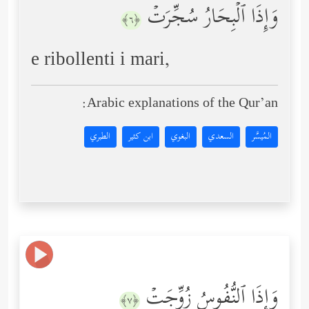
وَإِذَا ٱلۡبِحَارُ سُجِّرَتۡ
﴿٦﴾
e ribollenti i mari,
Arabic explanations of the Qur’an:
المُيسَّر
السعدي
البغوي
ابن كثير
الطبري
وَإِذَا ٱلنُّفُوسُ زُوِّجَتۡ
﴿٧﴾