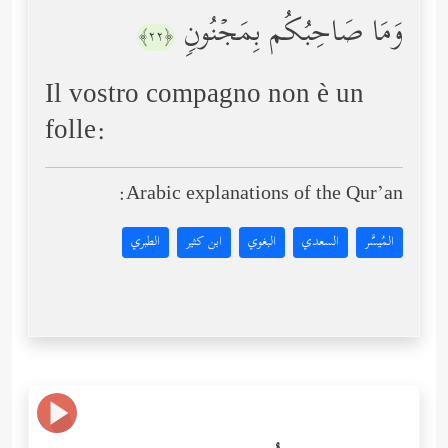
وَمَا صَاحِبُكُم بِمَجۡنُونࣲ
﴿٢٢﴾
Il vostro compagno non è un
folle:
Arabic explanations of the Qur’an:
المُيسَّر
السعدي
البغوي
ابن كثير
الطبري