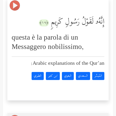
إِنَّهُۥ لَقَوۡلُ رَسُولࣲ كَرِیمࣲ
﴿١٩﴾
questa è la parola di un
Messaggero nobilissimo,
Arabic explanations of the Qur’an:
المُيسَّر
السعدي
البغوي
ابن كثير
الطبري