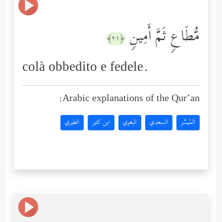
مُّطَاعࣲ ثَمَّ أَمِینࣲ
﴿٢١﴾
colà obbedito e fedele.
Arabic explanations of the Qur’an:
المُيسَّر
السعدي
البغوي
ابن كثير
الطبري