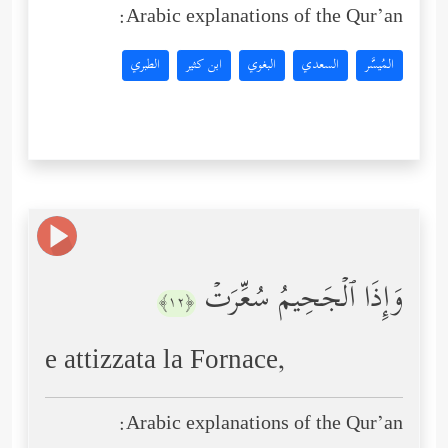
Arabic explanations of the Qur’an:
المُيسَّر
السعدي
البغوي
ابن كثير
الطبري
وَإِذَا ٱلۡجَحِیمُ سُعِّرَتۡ
﴿١٢﴾
e attizzata la Fornace,
Arabic explanations of the Qur’an: