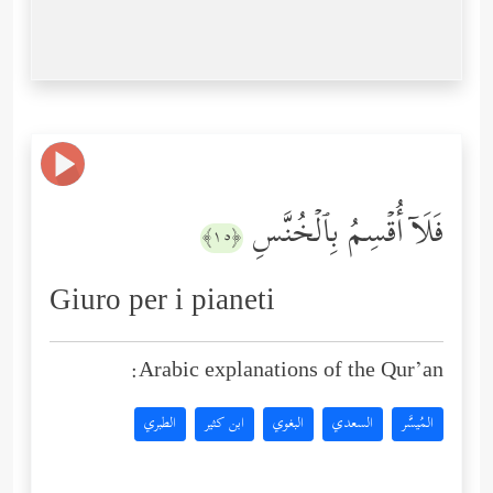
فَلَاۤ أُقۡسِمُ بِٱلۡخُنَّسِ
﴿١٥﴾
Giuro per i pianeti
Arabic explanations of the Qur’an:
المُيسَّر
السعدي
البغوي
ابن كثير
الطبري