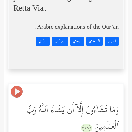
Retta Via.
Arabic explanations of the Qur’an:
المُيسَّر
السعدي
البغوي
ابن كثير
الطبري
وَمَا تَشَاۤءُونَ إِلَّاۤ أَن یَشَاۤءَ ٱللَّهُ رَبُّ
ٱلۡعَـٰلَمِینَ
﴿٢٩﴾