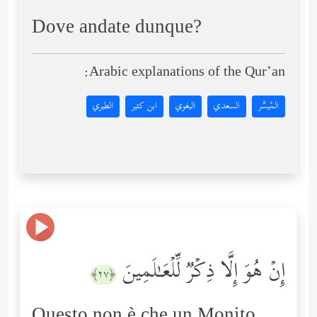
Dove andate dunque?
Arabic explanations of the Qur’an:
المُيسَّر
السعدي
البغوي
ابن كثير
الطبري
إِنۡ هُوَ إِلَّا ذِكۡرࣱ لِّلۡعَـٰلَمِینَ
﴿٢٧﴾