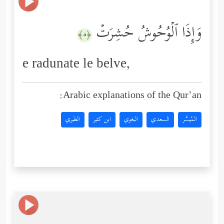
وَإِذَا ٱلۡوُحُوشُ حُشِرَتۡ
﴿٥﴾
e radunate le belve,
Arabic explanations of the Qur’an:
المُيسَّر
السعدي
البغوي
ابن كثير
الطبري