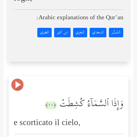
Arabic explanations of the Qur’an:
المُيسَّر
السعدي
البغوي
ابن كثير
الطبري
وَإِذَا ٱلسَّمَاۤءُ كُشِطَتۡ
﴿١١﴾
e scorticato il cielo,