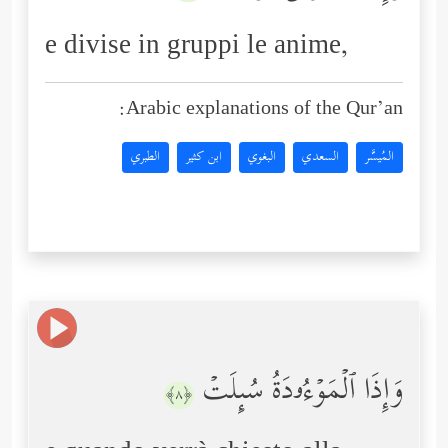
e divise in gruppi le anime,
Arabic explanations of the Qur’an:
المُيسَّر
السعدي
البغوي
ابن كثير
الطبري
وَإِذَا ٱلۡمَوۡءُۥدَةُ سُىِٕلَتۡ
﴿٨﴾