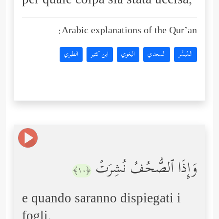
per quale colpa sia stata uccisa,
Arabic explanations of the Qur’an:
المُيسَّر
السعدي
البغوي
ابن كثير
الطبري
وَإِذَا ٱلصُّحُفُ نُشِرَتۡ
﴿١٠﴾
e quando saranno dispiegati i
fogli,