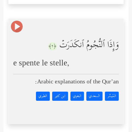
وَإِذَا ٱلنُّجُومُ ٱنكَدَرَتۡ
﴿٢﴾
e spente le stelle,
Arabic explanations of the Qur’an:
المُيسَّر
السعدي
البغوي
ابن كثير
الطبري