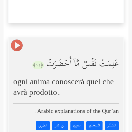
عَلِمَتۡ نَفۡسࣱ مَّاۤ أَحۡضَرَتۡ
﴿١٤﴾
ogni anima conoscerà quel che
avrà prodotto.
Arabic explanations of the Qur’an:
المُيسَّر
السعدي
البغوي
ابن كثير
الطبري