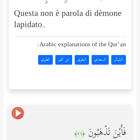
Questa non è parola di dèmone
lapidato.
Arabic explanations of the Qur’an:
المُيسَّر
السعدي
البغوي
ابن كثير
الطبري
فَأَیۡنَ تَذۡهَبُونَ
﴿٢٦﴾