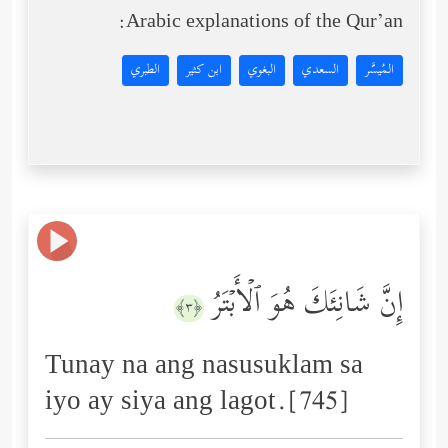
Arabic explanations of the Qur’an:
المُيسَّر
السعدي
البغوي
ابن كثير
الطبري
إِنَّ شَانِئَكَ هُوَ ٱلۡأَبۡتَرُ
﴿٣﴾
Tunay na ang nasusuklam sa
iyo ay siya ang lagot.[745]