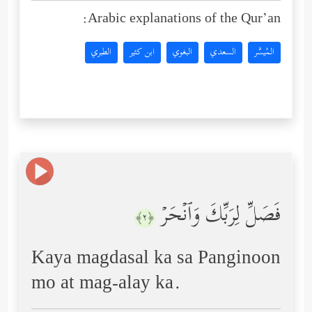
Arabic explanations of the Qur’an:
المُيسَّر
السعدي
البغوي
ابن كثير
الطبري
فَصَلِّ لِرَبِّكَ وَٱنۡحَرۡ
﴿٢﴾
Kaya magdasal ka sa Panginoon
mo at mag-alay ka.