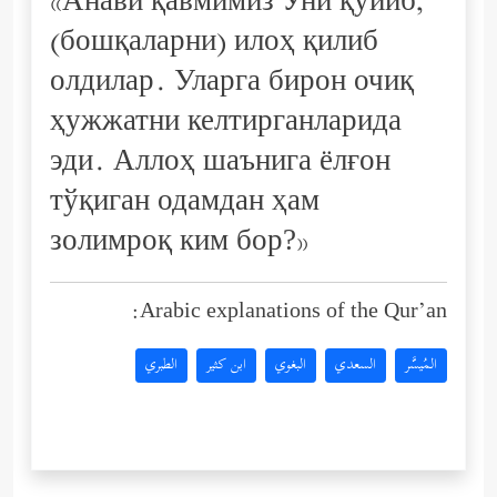
«Анави қавмимиз Уни қўйиб,
(бошқаларни) илоҳ қилиб
олдилар. Уларга бирон очиқ
ҳужжатни келтирганларида
эди. Аллоҳ шаънига ёлғон
тўқиган одамдан ҳам
золимроқ ким бор?»
Arabic explanations of the Qur’an:
المُيسَّر
السعدي
البغوي
ابن كثير
الطبري