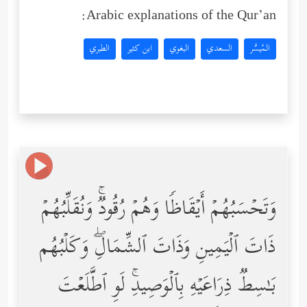
Arabic explanations of the Qur’an:
المُيسَّر
السعدي
البغوي
ابن كثير
الطبري
وَتَحۡسَبُهُمۡ أَیۡقَاظࣰا وَهُمۡ رُقُودࣱۚ وَنُقَلِّبُهُمۡ
ذَاتَ ٱلۡیَمِینِ وَذَاتَ ٱلشِّمَالِۖ وَكَلۡبُهُم
بَـٰسِطࣱ ذِرَاعَیۡهِ بِٱلۡوَصِیدِۚ لَوِ ٱطَّلَعۡتَ