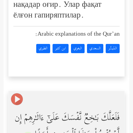
нақадар оғир. Улар фақат
ёлғон гапиряптилар.
Arabic explanations of the Qur’an:
المُيسَّر
السعدي
البغوي
ابن كثير
الطبري
فَلَعَلَّكَ بَـٰخِعࣱ نَّفۡسَكَ عَلَىٰۤ ءَاثَـٰرِهِمۡ إِن