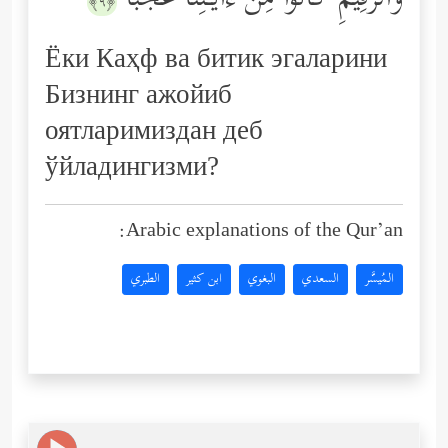
وَٱلرَّقِیمِ كَانُواْ مِنۡ ءَایَـٰتِنَا عَجَبًا
﴿٩﴾
Ёки Каҳф ва битик эгаларини
Бизнинг ажойиб
оятларимиздан деб
ўйладингизми?
Arabic explanations of the Qur’an:
المُيسَّر
السعدي
البغوي
ابن كثير
الطبري