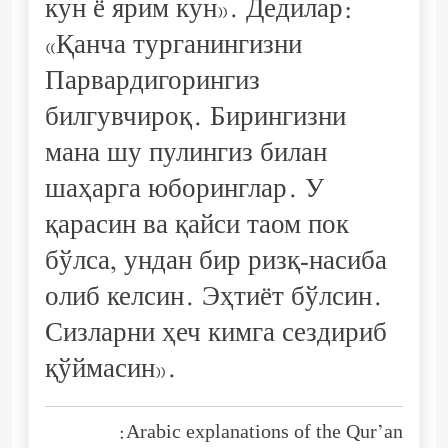
кун ё ярим кун». Дедилар:
«Қанча турганингизни
Парвардигорингиз
билгувчироқ. Бирингизни
мана шу пулингиз билан
шаҳарга юборинглар. У
қарасин ва қайси таом пок
бўлса, ундан бир ризқ-насиба
олиб келсин. Эҳтиёт бўлсин.
Сизларни ҳеч кимга сездириб
қўймасин».
Arabic explanations of the Qur’an: