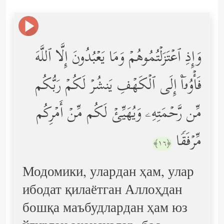
وَإِذِ ٱعۡتَزَلۡتُمُوهُمۡ وَمَا یَعۡبُدُونَ إِلَّا ٱللَّهَ
فَأۡوُۥۤاْ إِلَى ٱلۡكَهۡفِ یَنشُرۡ لَكُمۡ رَبُّكُم
مِّن رَّحۡمَتِهِۦ وَیُهَیِّئۡ لَكُم مِّنۡ أَمۡرِكُم
مِّرۡفَقࣰا
﴿١٦﴾
Модомики, улардан ҳам, улар
ибодат қилаётган Аллоҳдан
бошқа маъбудлардан ҳам юз