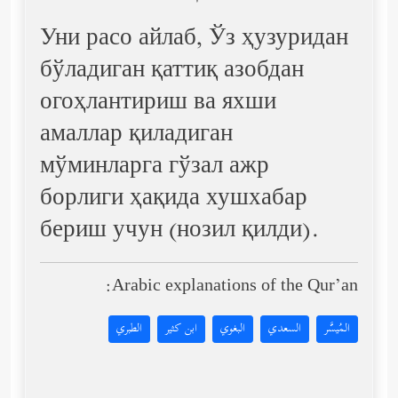
Уни расо айлаб, Ўз ҳузуридан
бўладиган қаттиқ азобдан
огоҳлантириш ва яхши
амаллар қиладиган
мўминларга гўзал ажр
борлиги ҳақида хушхабар
бериш учун (нозил қилди).
Arabic explanations of the Qur’an:
المُيسَّر
السعدي
البغوي
ابن كثير
الطبري