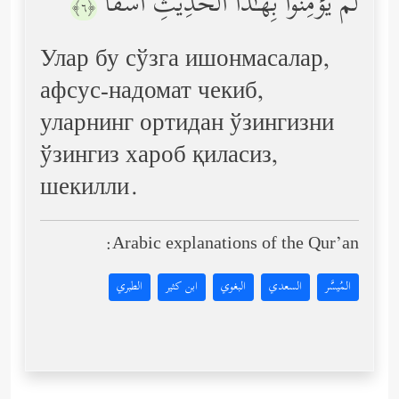
لَّمۡ یُؤۡمِنُواْ بِهَـٰذَا ٱلۡحَدِیثِ أَسَفًا
﴿٦﴾
Улар бу сўзга ишонмасалар,
афсус-надомат чекиб,
уларнинг ортидан ўзингизни
ўзингиз хароб қиласиз,
шекилли.
Arabic explanations of the Qur’an:
المُيسَّر
السعدي
البغوي
ابن كثير
الطبري