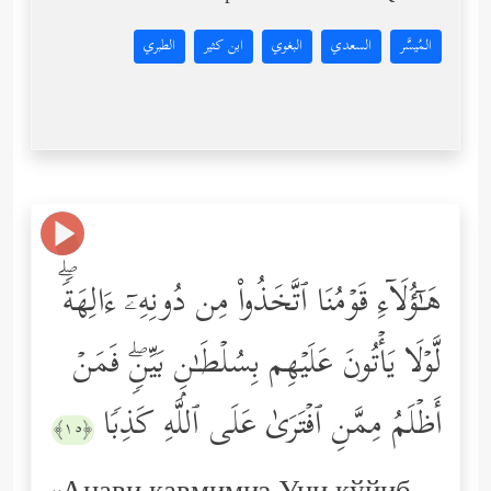
المُيسَّر
السعدي
البغوي
ابن كثير
الطبري
هَـٰۤؤُلَاۤءِ قَوۡمُنَا ٱتَّخَذُواْ مِن دُونِهِۦۤ ءَالِهَةࣰۖ
لَّوۡلَا یَأۡتُونَ عَلَیۡهِم بِسُلۡطَـٰنِۭ بَیِّنࣲۖ فَمَنۡ
أَظۡلَمُ مِمَّنِ ٱفۡتَرَىٰ عَلَى ٱللَّهِ كَذِبࣰا
﴿١٥﴾