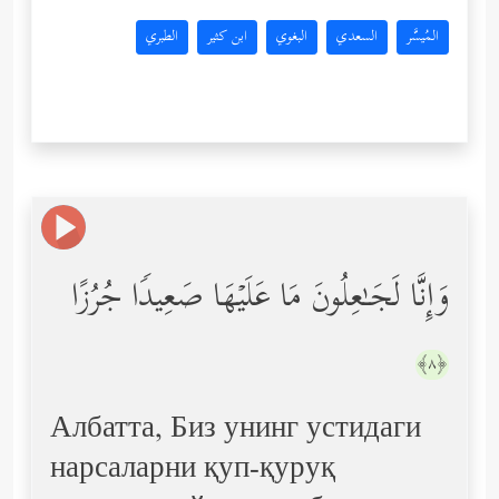
المُيسَّر
السعدي
البغوي
ابن كثير
الطبري
وَإِنَّا لَجَـٰعِلُونَ مَا عَلَیۡهَا صَعِیدࣰا جُرُزًا
﴿٨﴾
Албатта, Биз унинг устидаги
нарсаларни қуп-қуруқ