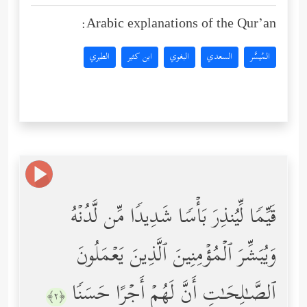
Arabic explanations of the Qur’an:
المُيسَّر
السعدي
البغوي
ابن كثير
الطبري
قَیِّمࣰا لِّیُنذِرَ بَأۡسࣰا شَدِیدࣰا مِّن لَّدُنۡهُ
وَیُبَشِّرَ ٱلۡمُؤۡمِنِینَ ٱلَّذِینَ یَعۡمَلُونَ
ٱلصَّـٰلِحَـٰتِ أَنَّ لَهُمۡ أَجۡرًا حَسَنࣰا
﴿٢﴾