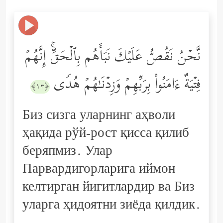
نَّحۡنُ نَقُصُّ عَلَیۡكَ نَبَأَهُم بِٱلۡحَقِّۚ إِنَّهُمۡ
فِتۡیَةٌ ءَامَنُواْ بِرَبِّهِمۡ وَزِدۡنَـٰهُمۡ هُدࣰى
﴿١٣﴾
Биз сизга уларнинг аҳволи
ҳақида рўй-рост қисса қилиб
беряпмиз. Улар
Парвардигорларига иймон
келтирган йигитлардир ва Биз
уларга ҳидоятни зиёда қилдик.