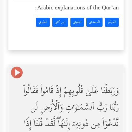
Arabic explanations of the Qur’an:
المُيسَّر
السعدي
البغوي
ابن كثير
الطبري
وَرَبَطۡنَا عَلَىٰ قُلُوبِهِمۡ إِذۡ قَامُواْ فَقَالُواْ
رَبُّنَا رَبُّ ٱلسَّمَـٰوَ ٰ⁠تِ وَٱلۡأَرۡضِ لَن
نَّدۡعُوَاْ مِن دُونِهِۦۤ إِلَـٰهࣰاۖ لَّقَدۡ قُلۡنَاۤ إِذࣰا