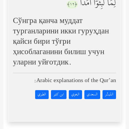
لِمَا لَبِثُوۤاْ أَمَدࣰا
﴿١٢﴾
Сўнгра қанча муддат
турганларини икки гуруҳдан
қайси бири тўғри
ҳисоблаганини билиш учун
уларни уйғотдик.
Arabic explanations of the Qur’an:
المُيسَّر
السعدي
البغوي
ابن كثير
الطبري