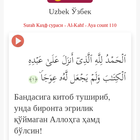
Uzbek Ўзбек
Surah Каҳф сураси - Al-Kahf - Aya count 110
ٱلۡحَمۡدُ لِلَّهِ ٱلَّذِیۤ أَنزَلَ عَلَىٰ عَبۡدِهِ
ٱلۡكِتَـٰبَ وَلَمۡ یَجۡعَل لَّهُۥ عِوَجَاۜ
﴿١﴾
Бандасига китоб тушириб,
унда биронта эгрилик
қўймаган Аллоҳга ҳамд
бўлсин!