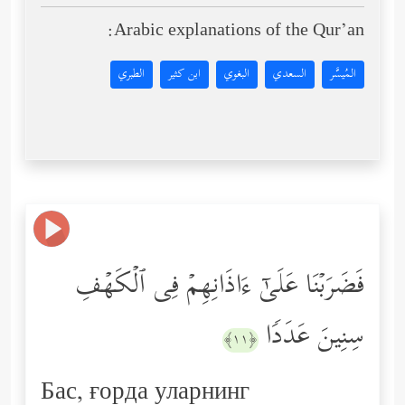
Arabic explanations of the Qur’an:
المُيسَّر
السعدي
البغوي
ابن كثير
الطبري
فَضَرَبۡنَا عَلَىٰۤ ءَاذَانِهِمۡ فِی ٱلۡكَهۡفِ
سِنِینَ عَدَدࣰا
﴿١١﴾
Бас, ғорда уларнинг