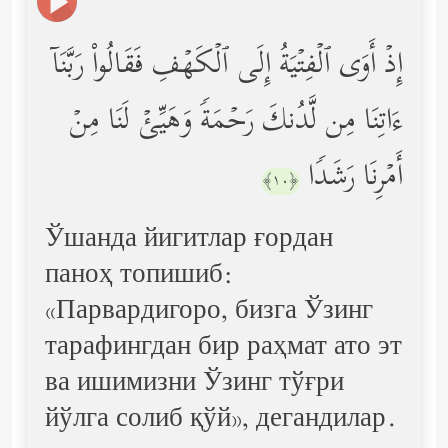
إِذۡ أَوَى ٱلۡفِتۡیَةُ إِلَى ٱلۡكَهۡفِ فَقَالُواْ رَبَّنَاۤ
ءَاتِنَا مِن لَّدُنكَ رَحۡمَةࣰ وَهَیِّئۡ لَنَا مِنۡ
أَمۡرِنَا رَشَدࣰا
﴿١٠﴾
Ўшанда йигитлар ғордан
паноҳ топишиб:
«Парвардигоро, бизга Ўзинг
тарафингдан бир раҳмат ато эт
ва ишимизни Ўзинг тўғри
йўлга солиб қўй», дегандилар.