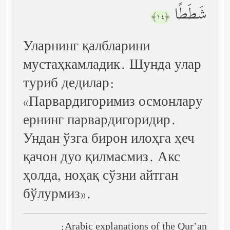
شَطَطًا
﴿١٤﴾
Уларнинг қалбларини
мустаҳкамладик. Шунда улар
туриб дедилар:
«Парвардигоримиз осмонлару
ернинг парвардигоридир.
Ундан ўзга бирон илоҳга ҳеч
қачон дуо қилмасмиз. Акс
ҳолда, ноҳақ сўзни айтган
бўлурмиз».
Arabic explanations of the Qur’an: