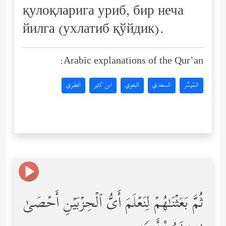
қулоқларига уриб, бир неча
йилга (ухлатиб қўйдик).
Arabic explanations of the Qur’an:
المُيسَّر
السعدي
البغوي
ابن كثير
الطبري
ثُمَّ بَعَثۡنَـٰهُمۡ لِنَعۡلَمَ أَیُّ ٱلۡحِزۡبَیۡنِ أَحۡصَىٰ