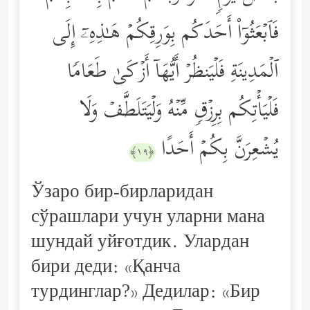
فَٱبۡعَثُوۤاْ أَحَدَكُم بِوَرِقِكُمۡ هَـٰذِهِۦۤ إِلَى
ٱلۡمَدِینَةِ فَلۡیَنظُرۡ أَیُّهَاۤ أَزۡكَىٰ طَعَامࣰا
فَلۡیَأۡتِكُم بِرِزۡقࣲ مِّنۡهُ وَلۡیَتَلَطَّفۡ وَلَا
یُشۡعِرَنَّ بِكُمۡ أَحَدًا
﴿١٩﴾
Ўзаро бир-бирларидан
сўрашлари учун уларни мана
шундай уйғотдик. Улардан
бири деди: «Қанча
турдинглар?» Дедилар: «Бир