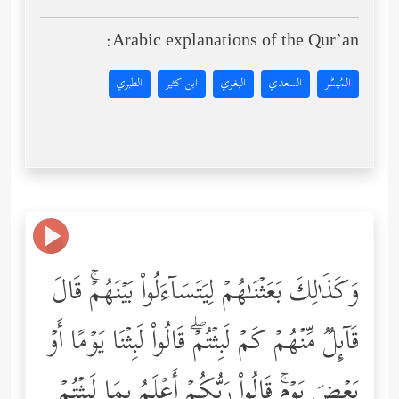
Arabic explanations of the Qur’an:
المُيسَّر
السعدي
البغوي
ابن كثير
الطبري
وَكَذَ ٰ⁠لِكَ بَعَثۡنَـٰهُمۡ لِیَتَسَاۤءَلُواْ بَیۡنَهُمۡۚ قَالَ
قَاۤىِٕلࣱ مِّنۡهُمۡ كَمۡ لَبِثۡتُمۡۖ قَالُواْ لَبِثۡنَا یَوۡمًا أَوۡ
بَعۡضَ یَوۡمࣲۚ قَالُواْ رَبُّكُمۡ أَعۡلَمُ بِمَا لَبِثۡتُمۡ