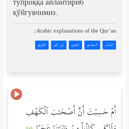
тупроққа айлантириб
қўйгувчимиз.
Arabic explanations of the Qur’an:
المُيسَّر
السعدي
البغوي
ابن كثير
الطبري
أَمۡ حَسِبۡتَ أَنَّ أَصۡحَـٰبَ ٱلۡكَهۡفِ