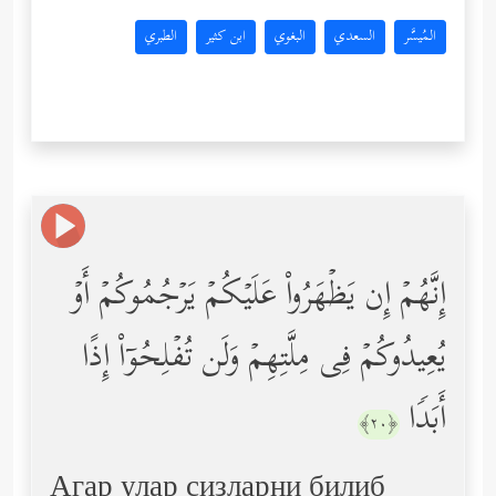
المُيسَّر
السعدي
البغوي
ابن كثير
الطبري
إِنَّهُمۡ إِن یَظۡهَرُواْ عَلَیۡكُمۡ یَرۡجُمُوكُمۡ أَوۡ
یُعِیدُوكُمۡ فِی مِلَّتِهِمۡ وَلَن تُفۡلِحُوۤاْ إِذًا
أَبَدࣰا
﴿٢٠﴾
Агар улар сизларни билиб