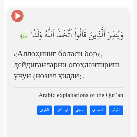
وَیُنذِرَ ٱلَّذِینَ قَالُواْ ٱتَّخَذَ ٱللَّهُ وَلَدࣰا
﴿٤﴾
«Аллоҳнинг боласи бор»,
дейдиганларни огоҳлантириш
учун (нозил қилди).
Arabic explanations of the Qur’an:
المُيسَّر
السعدي
البغوي
ابن كثير
الطبري