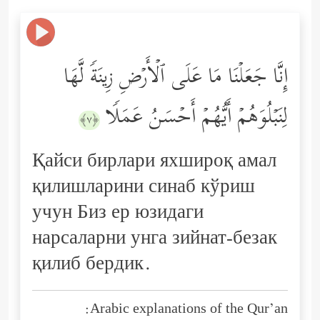
إِنَّا جَعَلۡنَا مَا عَلَى ٱلۡأَرۡضِ زِینَةࣰ لَّهَا
لِنَبۡلُوَهُمۡ أَیُّهُمۡ أَحۡسَنُ عَمَلࣰا
﴿٧﴾
Қайси бирлари яхшироқ амал
қилишларини синаб кўриш
учун Биз ер юзидаги
нарсаларни унга зийнат-безак
қилиб бердик.
Arabic explanations of the Qur’an: