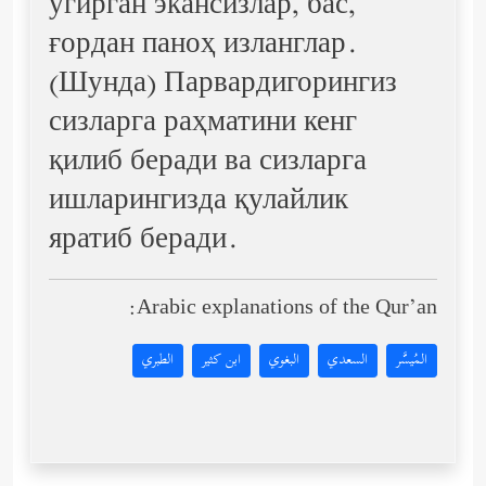
ўгирган экансизлар, бас,
ғордан паноҳ изланглар.
(Шунда) Парвардигорингиз
сизларга раҳматини кенг
қилиб беради ва сизларга
ишларингизда қулайлик
яратиб беради.
Arabic explanations of the Qur’an:
المُيسَّر
السعدي
البغوي
ابن كثير
الطبري