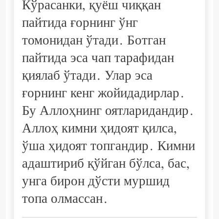
Кўрасанки, қуёш чиққан
пайтида ғорнинг ўнг
томонидан ўтади. Ботган
пайтида эса чап тарафидан
қиялаб ўтади. Улар эса
ғорнинг кенг жойидадирлар.
Бу Аллоҳнинг оятларидандир.
Аллоҳ кимни ҳидоят қилса,
ўша ҳидоят топгандир. Кимни
адаштириб қўйган бўлса, бас,
унга бирон дўсти муршид
топа олмассан.