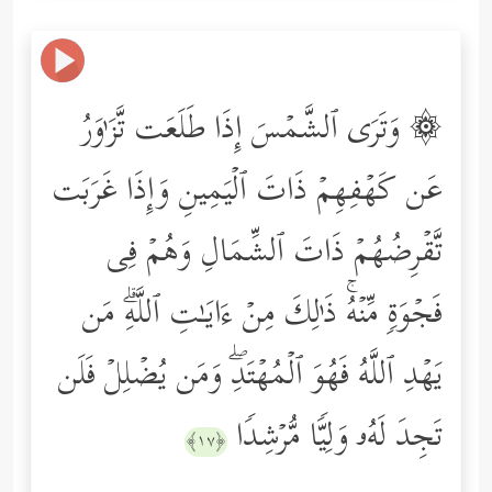
۞ وَتَرَى ٱلشَّمۡسَ إِذَا طَلَعَت تَّزَ ٰ⁠وَرُ
عَن كَهۡفِهِمۡ ذَاتَ ٱلۡیَمِینِ وَإِذَا غَرَبَت
تَّقۡرِضُهُمۡ ذَاتَ ٱلشِّمَالِ وَهُمۡ فِی
فَجۡوَةࣲ مِّنۡهُۚ ذَ ٰ⁠لِكَ مِنۡ ءَایَـٰتِ ٱللَّهِۗ مَن
یَهۡدِ ٱللَّهُ فَهُوَ ٱلۡمُهۡتَدِۖ وَمَن یُضۡلِلۡ فَلَن
تَجِدَ لَهُۥ وَلِیࣰّا مُّرۡشِدࣰا
﴿١٧﴾