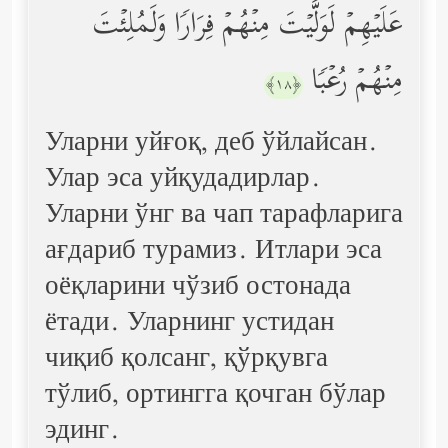
عَلَیۡهِمۡ لَوَلَّیۡتَ مِنۡهُمۡ فِرَارࣰا وَلَمُلِئۡتَ
مِنۡهُمۡ رُعۡبࣰا
﴿١٨﴾
Уларни уйғоқ, деб ўйлайсан.
Улар эса уйқудадирлар.
Уларни ўнг ва чап тарафларига
ағдариб турамиз. Итлари эса
оёқларини чўзиб остонада
ётади. Уларнинг устидан
чиқиб қолсанг, қўрқувга
тўлиб, ортингга қочган бўлар
эдинг.