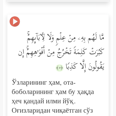
مَّا لَهُم بِهِۦ مِنۡ عِلۡمࣲ وَلَا لِـَٔابَاۤىِٕهِمۡۚ
كَبُرَتۡ كَلِمَةࣰ تَخۡرُجُ مِنۡ أَفۡوَ ٰ⁠هِهِمۡۚ إِن
یَقُولُونَ إِلَّا كَذِبࣰا
﴿٥﴾
Ўзларининг ҳам, ота-
боболарининг ҳам бу ҳақда
ҳеч қандай илми йўқ.
Оғизларидан чиқаётган сўз