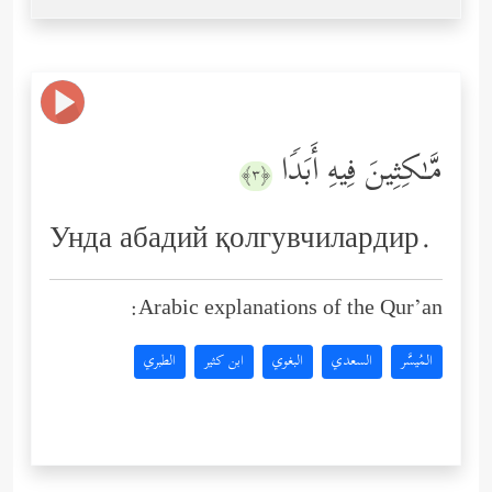
مَّـٰكِثِینَ فِیهِ أَبَدࣰا
﴿٣﴾
Унда абадий қолгувчилардир.
Arabic explanations of the Qur’an:
المُيسَّر
السعدي
البغوي
ابن كثير
الطبري