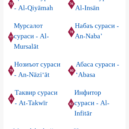
75
76
- Al-Qiyāmah
Al-Insān
Мурсалот
Набаъ сураси -
78
сураси - Al-
An-Naba’
77
Mursalāt
Нозиъот сураси
Абаса сураси -
79
80
- An-Nāzi‘āt
‘Abasa
Таквир сураси
Инфитор
81
- At-Takwīr
сураси - Al-
82
Infitār