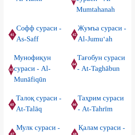
60
Mumtahanah
Софф сураси -
Жумъа сураси -
61
62
As-Saff
Al-Jumu‘ah
Мунофиқун
Тағобун сураси
64
сураси - Al-
- At-Taghābun
63
Munāfiqūn
Талоқ сураси -
Таҳрим сураси
65
66
At-Talāq
- At-Tahrīm
Мулк сураси -
Қалам сураси -
67
68