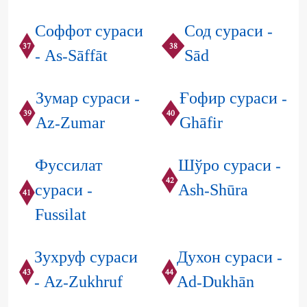
Соффот сураси
Сод сураси -
37
38
- As-Sāffāt
Sād
Зумар сураси -
Ғофир сураси -
39
40
Az-Zumar
Ghāfir
Фуссилат
Шўро сураси -
42
сураси -
Ash-Shūra
41
Fussilat
Зухруф сураси
Духон сураси -
43
44
- Az-Zukhruf
Ad-Dukhān