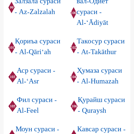
Залзала сураси
вал-Одиёт
99
- Az-Zalzalah
сураси -
100
Al-‘Ādiyāt
Қориъа сураси
Такосур сураси
101
102
- Al-Qāri‘ah
- At-Takāthur
Аср сураси -
Ҳумаза сураси
103
104
Al-‘Asr
- Al-Humazah
Фил сураси -
Қурайш сураси
105
106
Al-Feel
- Quraysh
Моун сураси -
Кавсар сураси -