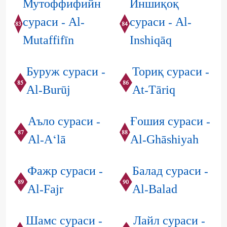
Мутоффифийн
Иншиқоқ
сураси - Al-
сураси - Al-
83
84
Mutaffifīn
Inshiqāq
Буруж сураси -
Ториқ сураси -
85
86
Al-Burūj
At-Tāriq
Аъло сураси -
Ғошия сураси -
87
88
Al-A‘lā
Al-Ghāshiyah
Фажр сураси -
Балад сураси -
89
90
Al-Fajr
Al-Balad
Шамс сураси -
Лайл сураси -