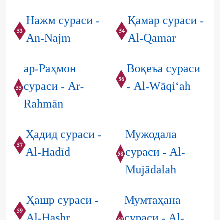
Нажм сураси -
Қамар сураси -
53
54
An-Najm
Al-Qamar
ар-Раҳмон
Воқеъа сураси
56
сураси - Ar-
- Al-Wāqi‘ah
55
Rahmān
Ҳадид сураси -
Мужодала
57
Al-Hadīd
сураси - Al-
58
Mujādalah
Ҳашр сураси -
Мумтаҳана
59
Al-Hashr
сураси - Al-