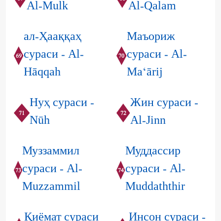
Al-Mulk
Al-Qalam
ал-Ҳааққаҳ
Маъориж
сураси - Al-
сураси - Al-
69
70
Hāqqah
Ma‘ārij
Нуҳ сураси -
Жин сураси -
71
72
Nūh
Al-Jinn
Муззаммил
Муддассир
сураси - Al-
сураси - Al-
73
74
Muzzammil
Muddaththir
Қиёмат сураси
Инсон сураси -