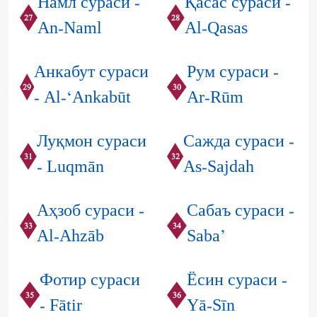
Намл сураси -
Қасас сураси -
27
28
An-Naml
Al-Qasas
Анкабут сураси
Рум сураси -
29
30
- Al-‘Ankabūt
Ar-Rūm
Луқмон сураси
Сажда сураси -
31
32
- Luqmān
As-Sajdah
Аҳзоб сураси -
Сабаъ сураси -
33
34
Al-Ahzāb
Saba’
Фотир сураси
Ёсин сураси -
35
36
- Fātir
Yā-Sīn