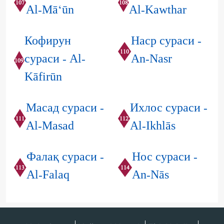
107
108
Al-Mā‘ūn
Al-Kawthar
Кофирун
Наср сураси -
110
сураси - Al-
An-Nasr
109
Kāfirūn
Масад сураси -
Ихлос сураси -
111
112
Al-Masad
Al-Ikhlās
Фалақ сураси -
Нос сураси -
113
114
Al-Falaq
An-Nās