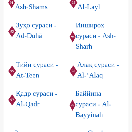
91
92
Ash-Shams
Al-Layl
Зуҳо сураси -
Иншироҳ
93
Ad-Duhā
сураси - Ash-
94
Sharh
Тийн сураси -
Алақ сураси -
95
96
At-Teen
Al-‘Alaq
Қадр сураси -
Баййина
97
Al-Qadr
сураси - Al-
98
Bayyinah