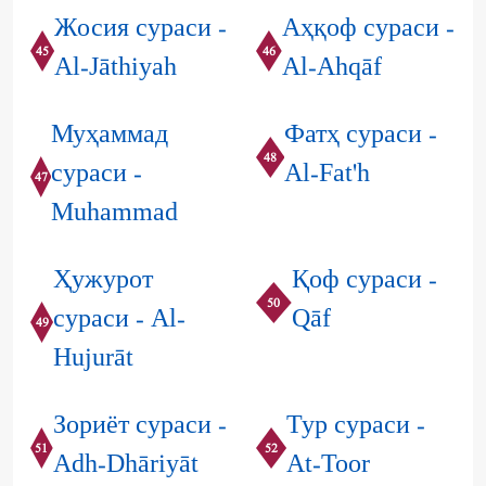
Жосия сураси -
Аҳқоф сураси -
45
46
Al-Jāthiyah
Al-Ahqāf
Муҳаммад
Фатҳ сураси -
48
сураси -
Al-Fat'h
47
Muhammad
Ҳужурот
Қоф сураси -
50
сураси - Al-
Qāf
49
Hujurāt
Зориёт сураси -
Тур сураси -
51
52
Adh-Dhāriyāt
At-Toor