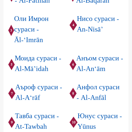
- Al-Fātihah
Al-Baqarah
Оли Имрон
Нисо сураси -
4
сураси -
An-Nisā’
3
Āl-‘Imrān
Моида сураси -
Анъом сураси -
5
6
Al-Mā’idah
Al-An‘ām
Аъроф сураси -
Анфол сураси
7
8
Al-A‘rāf
- Al-Anfāl
Тавба сураси -
Юнус сураси -
9
10
At-Tawbah
Yūnus