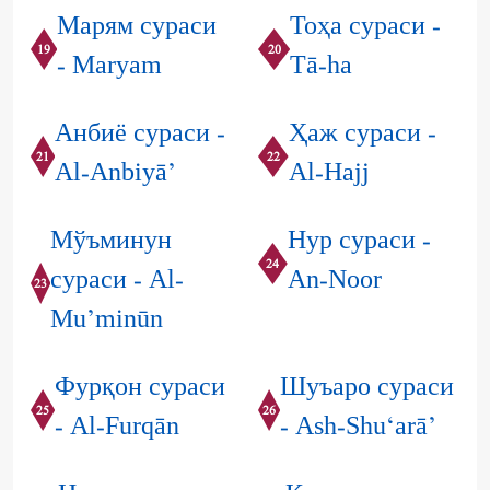
Марям сураси
Тоҳа сураси -
19
20
- Maryam
Tā-ha
Анбиё сураси -
Ҳаж сураси -
21
22
Al-Anbiyā’
Al-Hajj
Мўъминун
Нур сураси -
24
сураси - Al-
An-Noor
23
Mu’minūn
Фурқон сураси
Шуъаро сураси
25
26
- Al-Furqān
- Ash-Shu‘arā’