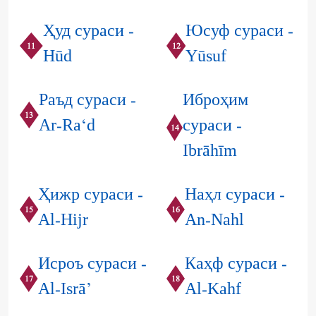
Ҳуд сураси -
Юсуф сураси -
11
12
Hūd
Yūsuf
Раъд сураси -
Иброҳим
13
Ar-Ra‘d
сураси -
14
Ibrāhīm
Ҳижр сураси -
Наҳл сураси -
15
16
Al-Hijr
An-Nahl
Исроъ сураси -
Каҳф сураси -
17
18
Al-Isrā’
Al-Kahf