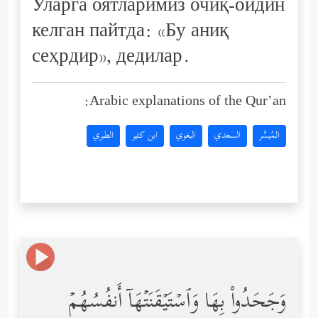
Уларга оятларимиз очиқ-ойдин
келган пайтда: «Бу аниқ
сеҳрдир», дедилар.
Arabic explanations of the Qur’an:
المُيسَّر
السعدي
البغوي
ابن كثير
الطبري
وَجَحَدُواْ بِهَا وَٱسۡتَیۡقَنَتۡهَاۤ أَنفُسُهُمۡ