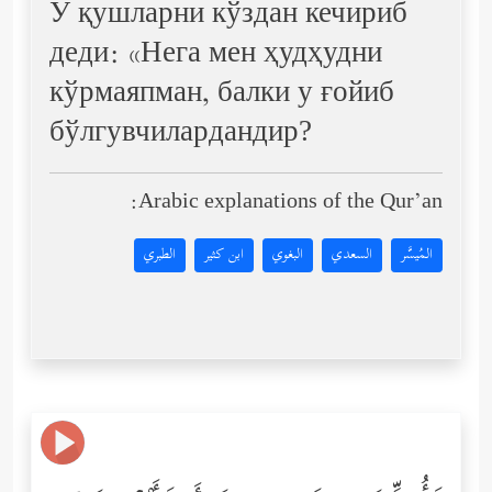
У қушларни кўздан кечириб
деди: «Нега мен ҳудҳудни
кўрмаяпман, балки у ғойиб
бўлгувчилардандир?
Arabic explanations of the Qur’an:
المُيسَّر
السعدي
البغوي
ابن كثير
الطبري