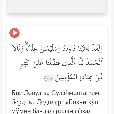
وَلَقَدۡ ءَاتَیۡنَا دَاوُۥدَ وَسُلَیۡمَـٰنَ عِلۡمࣰاۖ وَقَالَا
ٱلۡحَمۡدُ لِلَّهِ ٱلَّذِی فَضَّلَنَا عَلَىٰ كَثِیرࣲ
مِّنۡ عِبَادِهِ ٱلۡمُؤۡمِنِینَ
﴿١٥﴾
Биз Довуд ва Сулаймонга илм
бердик. Дедилар: «Бизни кўп
мўмин бандаларидан афзал