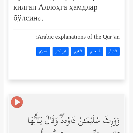
қилган Аллоҳга ҳамдлар
бўлсин».
Arabic explanations of the Qur’an:
المُيسَّر
السعدي
البغوي
ابن كثير
الطبري
وَوَرِثَ سُلَیۡمَـٰنُ دَاوُۥدَۖ وَقَالَ یَـٰۤأَیُّهَا