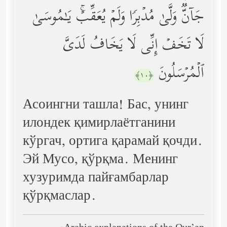
جَاۤنࣱّ وَلَّىٰ مُدۡبِرࣰا وَلَمۡ یُعَقِّبۡۚ یَـٰمُوسَىٰ
لَا تَخَفۡ إِنِّی لَا یَخَافُ لَدَیَّ
ٱلۡمُرۡسَلُونَ
﴿١٠﴾
Асоингни ташла! Бас, унинг
илондек қимирлаётганини
кўргач, ортига қарамай қочди.
Эй Мусо, қўрқма. Менинг
хузуримда пайғамбарлар
қўрқмаслар.