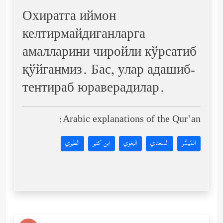
Охиратга иймон
келтирмайдиганларга
амалларини чиройли кўрсатиб
қўйганмиз. Бас, улар адашиб-
тентираб юраверадилар.
Arabic explanations of the Qur’an:
المُيسَّر
السعدي
البغوي
ابن كثير
الطبري