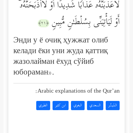
لَأُعَذِّبَنَّهُۥ عَذَابࣰا شَدِیدًا أَوۡ لَأَاْذۡبَحَنَّهُۥۤ
أَوۡ لَیَأۡتِیَنِّی بِسُلۡطَـٰنࣲ مُّبِینࣲ
﴿٢١﴾
Энди у ё очиқ ҳужжат олиб
келади ёки уни жуда қаттиқ
жазолайман ёхуд сўйиб
юбораман».
Arabic explanations of the Qur’an:
المُيسَّر
السعدي
البغوي
ابن كثير
الطبري