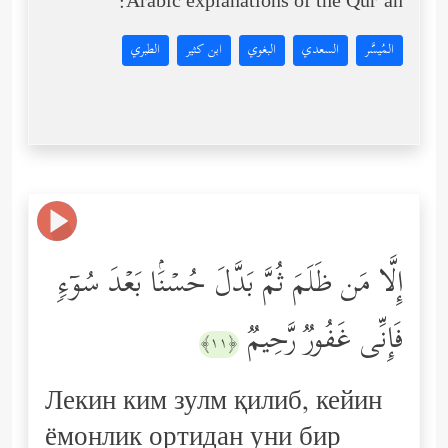
Arabic explanations of the Qur’an:
المُيسَّر
السعدي
البغوي
ابن كثير
الطبري
إِلَّا مَن ظَلَمَ ثُمَّ بَدَّلَ حُسۡنَۢا بَعۡدَ سُوۤءࣲ
فَإِنِّی غَفُورࣱ رَّحِیمࣱ
﴿١١﴾
Лекин ким зулм қилиб, кейин
ёмонлик ортидан уни бир