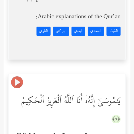
Arabic explanations of the Qur’an:
المُيسَّر
السعدي
البغوي
ابن كثير
الطبري
یَـٰمُوسَىٰۤ إِنَّهُۥۤ أَنَا ٱللَّهُ ٱلۡعَزِیزُ ٱلۡحَكِیمُ
﴿٩﴾