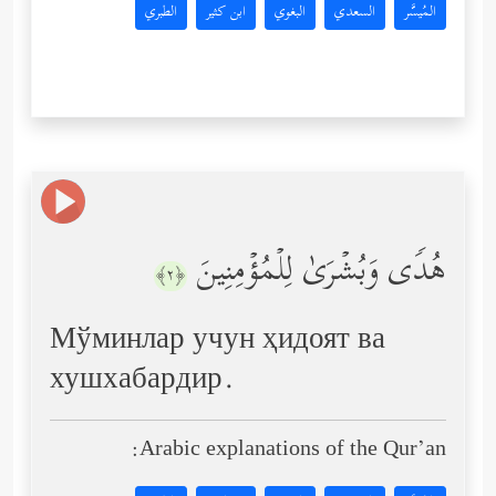
المُيسَّر
السعدي
البغوي
ابن كثير
الطبري
هُدࣰى وَبُشۡرَىٰ لِلۡمُؤۡمِنِینَ
﴿٢﴾
Мўминлар учун ҳидоят ва
хушхабардир.
Arabic explanations of the Qur’an: