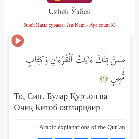
Uzbek Ўзбек
Surah Намл сураси - An-Naml - Aya count 93
طسۤۚ تِلۡكَ ءَایَـٰتُ ٱلۡقُرۡءَانِ وَكِتَابࣲ
مُّبِینٍ
﴿١﴾
То, Син. Булар Қуръон ва
Очиқ Китоб оятларидир.
Arabic explanations of the Qur’an: