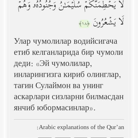
لَا یَحۡطِمَنَّكُمۡ سُلَیۡمَـٰنُ وَجُنُودُهُۥ وَهُمۡ
لَا یَشۡعُرُونَ
﴿١٨﴾
Улар чумолилар водийсигача
етиб келганларида бир чумоли
деди: «Эй чумолилар,
инларингизга кириб олинглар,
тағин Сулаймон ва унинг
аскарлари сизларни билмасдан
янчиб юбормасинлар».
Arabic explanations of the Qur’an: