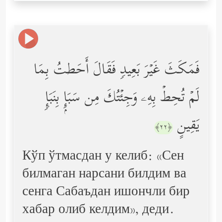
فَمَكَثَ غَیۡرَ بَعِیدࣲ فَقَالَ أَحَطتُ بِمَا
لَمۡ تُحِطۡ بِهِۦ وَجِئۡتُكَ مِن سَبَإِۭ بِنَبَإࣲ
یَقِینٍ
﴿٢٢﴾
Кўп ўтмасдан у келиб: «Сен
билмаган нарсани билдим ва
сенга Сабаъдан ишончли бир
хабар олиб келдим», деди.