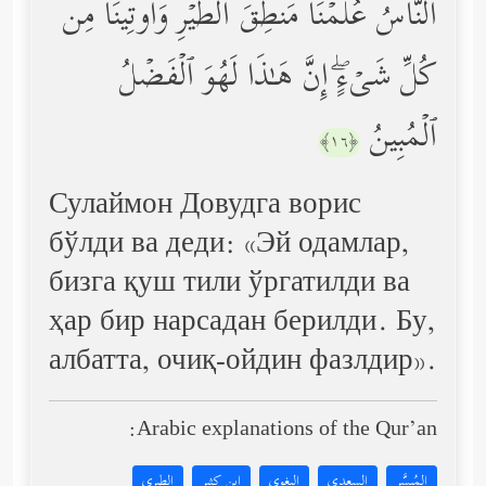
ٱلنَّاسُ عُلِّمۡنَا مَنطِقَ ٱلطَّیۡرِ وَأُوتِینَا مِن
كُلِّ شَیۡءٍۖ إِنَّ هَـٰذَا لَهُوَ ٱلۡفَضۡلُ
ٱلۡمُبِینُ
﴿١٦﴾
Сулаймон Довудга ворис
бўлди ва деди: «Эй одамлар,
бизга қуш тили ўргатилди ва
ҳар бир нарсадан берилди. Бу,
албатта, очиқ-ойдин фазлдир».
Arabic explanations of the Qur’an:
المُيسَّر
السعدي
البغوي
ابن كثير
الطبري