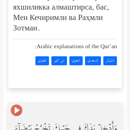
яхшиликка алмаштирса, бас,
Мен Кечиримли ва Раҳмли
Зотман.
Arabic explanations of the Qur’an:
المُيسَّر
السعدي
البغوي
ابن كثير
الطبري
وَأَدۡخِلۡ یَدَكَ فِی جَیۡبِكَ تَخۡرُجۡ بَیۡضَاۤءَ