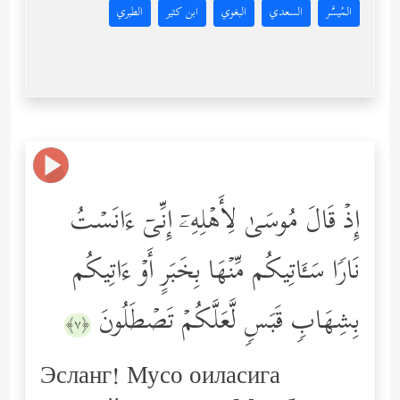
المُيسَّر
السعدي
البغوي
ابن كثير
الطبري
إِذۡ قَالَ مُوسَىٰ لِأَهۡلِهِۦۤ إِنِّیۤ ءَانَسۡتُ
نَارࣰا سَـَٔاتِیكُم مِّنۡهَا بِخَبَرٍ أَوۡ ءَاتِیكُم
بِشِهَابࣲ قَبَسࣲ لَّعَلَّكُمۡ تَصۡطَلُونَ
﴿٧﴾
Эсланг! Мусо оиласига