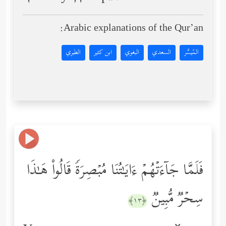
Arabic explanations of the Qur’an:
المُيسَّر
السعدي
البغوي
ابن كثير
الطبري
فَلَمَّا جَاۤءَتۡهُمۡ ءَایَـٰتُنَا مُبۡصِرَةࣰ قَالُواْ هَـٰذَا
سِحۡرࣱ مُّبِینࣱ
﴿١٣﴾