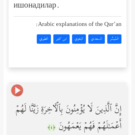
ишонадилар.
Arabic explanations of the Qur’an:
المُيسَّر
السعدي
البغوي
ابن كثير
الطبري
إِنَّ ٱلَّذِینَ لَا یُؤۡمِنُونَ بِٱلۡـَٔاخِرَةِ زَیَّنَّا لَهُمۡ
أَعۡمَـٰلَهُمۡ فَهُمۡ یَعۡمَهُونَ
﴿٤﴾