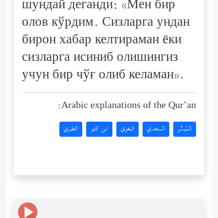
шундай деганди: «Мен бир
олов кўрдим. Сизларга ундан
бирон хабар келтираман ёки
сизларга исиниб олишингиз
учун бир чўғ олиб келаман».
Arabic explanations of the Qur’an:
المُيسَّر
السعدي
البغوي
ابن كثير
الطبري