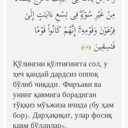
مِنۡ غَیۡرِ سُوۤءࣲۖ فِی تِسۡعِ ءَایَـٰتٍ إِلَىٰ
فِرۡعَوۡنَ وَقَوۡمِهِۦۤۚ إِنَّهُمۡ كَانُواْ قَوۡمࣰا
فَـٰسِقِینَ
﴿١٢﴾
Қўлингни қўлтиғингга сол, у
ҳеч қандай дардсиз оппоқ
бўлиб чиқади. Фиръавн ва
унинг қавмига борадиган
тўққиз мўъжиза ичида (бу ҳам
бор). Дарҳақиқат, улар фосиқ
қавм бўлдилар».