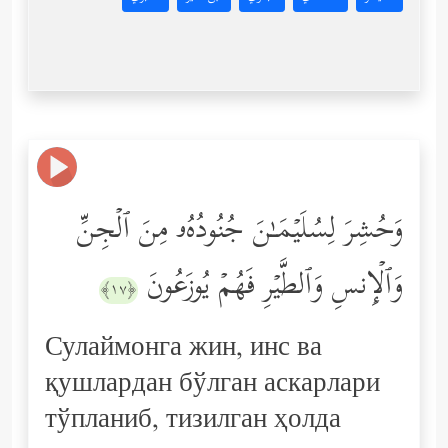
وَحُشِرَ لِسُلَیۡمَـٰنَ جُنُودُهُۥ مِنَ ٱلۡجِنِّ
وَٱلۡإِنسِ وَٱلطَّیۡرِ فَهُمۡ یُوزَعُونَ
﴿١٧﴾
Сулаймонга жин, инс ва
қушлардан бўлган аскарлари
тўпланиб, тизилган ҳолда