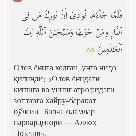
فَلَمَّا جَاۤءَهَا نُودِیَ أَنۢ بُورِكَ مَن فِی
ٱلنَّارِ وَمَنۡ حَوۡلَهَا وَسُبۡحَـٰنَ ٱللَّهِ رَبِّ
ٱلۡعَـٰلَمِینَ
﴿٨﴾
Олов ёнига келгач, унга нидо
қилинди: «Олов ёнидаги
кишига ва унинг атрофидаги
зотларга хайру-баракот
бўлсин. Барча оламлар
парвардигори — Аллоҳ
Покдир».