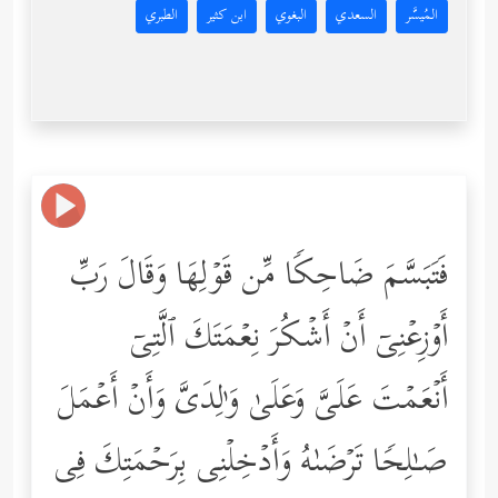
المُيسَّر
السعدي
البغوي
ابن كثير
الطبري
فَتَبَسَّمَ ضَاحِكࣰا مِّن قَوۡلِهَا وَقَالَ رَبِّ
أَوۡزِعۡنِیۤ أَنۡ أَشۡكُرَ نِعۡمَتَكَ ٱلَّتِیۤ
أَنۡعَمۡتَ عَلَیَّ وَعَلَىٰ وَ ٰ⁠لِدَیَّ وَأَنۡ أَعۡمَلَ
صَـٰلِحࣰا تَرۡضَىٰهُ وَأَدۡخِلۡنِی بِرَحۡمَتِكَ فِی