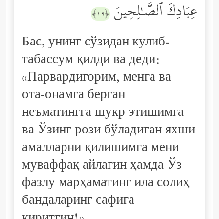
عِبَادِكَ ٱلصَّـٰلِحِینَ
﴿١٩﴾
Бас, унинг сўзидан кулиб-
табассум қилди ва деди:
«Парвардигорим, менга ва
ота-онамга берган
неъматингга шукр этишимга
ва Ўзинг рози бўладиган яхши
амалларни қилишимга мени
муваффақ айлагин ҳамда Ўз
фазлу марҳаматинг ила солиҳ
бандаларинг сафига