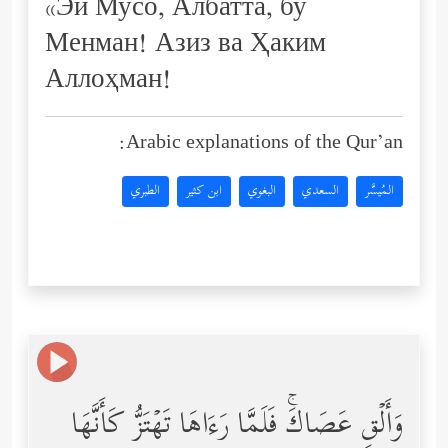
«Эй Мусо, Албатта, бу
Менман! Азиз ва Ҳаким
Аллоҳман!
Arabic explanations of the Qur’an:
المُيسَّر
السعدي
البغوي
ابن كثير
الطبري
وَأَلۡقِ عَصَاكَۚ فَلَمَّا رَءَاهَا تَهۡتَزُّ كَأَنَّهَا