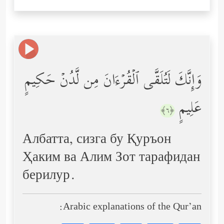
وَإِنَّكَ لَتُلَقَّى ٱلۡقُرۡءَانَ مِن لَّدُنۡ حَكِیمٍ
عَلِیمٍ
﴿٦﴾
Албатта, сизга бу Қуръон
Ҳаким ва Алим Зот тарафидан
берилур.
Arabic explanations of the Qur’an: