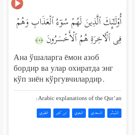
أُوْلَـٰۤىِٕكَ ٱلَّذِینَ لَهُمۡ سُوۤءُ ٱلۡعَذَابِ وَهُمۡ
فِی ٱلۡـَٔاخِرَةِ هُمُ ٱلۡأَخۡسَرُونَ
﴿٥﴾
Ана ўшаларга ёмон азоб
бордир ва улар охиратда энг
кўп зиён кўргувчилардир.
Arabic explanations of the Qur’an:
المُيسَّر
السعدي
البغوي
ابن كثير
الطبري