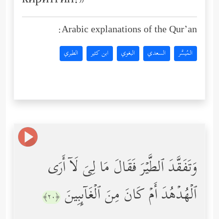
киритгин!»
Arabic explanations of the Qur’an:
المُيسَّر
السعدي
البغوي
ابن كثير
الطبري
وَتَفَقَّدَ ٱلطَّیۡرَ فَقَالَ مَا لِیَ لَاۤ أَرَى
ٱلۡهُدۡهُدَ أَمۡ كَانَ مِنَ ٱلۡغَاۤىِٕبِینَ
﴿٢٠﴾