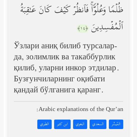
ظُلۡمࣰا وَعُلُوࣰّاۚ فَٱنظُرۡ كَیۡفَ كَانَ عَـٰقِبَةُ
ٱلۡمُفۡسِدِینَ
﴿١٤﴾
Ўзлари аниқ билиб турсалар-
да, золимлик ва такаббурлик
қилиб, уларни инкор этдилар.
Бузғунчиларнинг оқибати
қандай бўлганига қаранг.
Arabic explanations of the Qur’an:
المُيسَّر
السعدي
البغوي
ابن كثير
الطبري