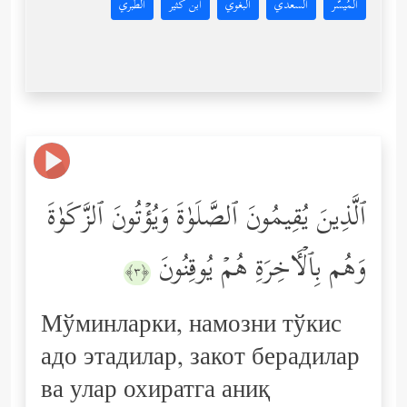
المُيسَّر
السعدي
البغوي
ابن كثير
الطبري
ٱلَّذِینَ یُقِیمُونَ ٱلصَّلَوٰةَ وَیُؤۡتُونَ ٱلزَّكَوٰةَ
وَهُم بِٱلۡـَٔاخِرَةِ هُمۡ یُوقِنُونَ
﴿٣﴾
Мўминларки, намозни тўкис
адо этадилар, закот берадилар
ва улар охиратга аниқ