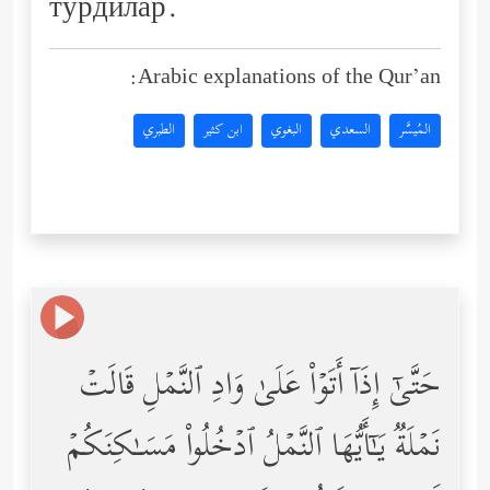
турдилар.
Arabic explanations of the Qur’an:
المُيسَّر
السعدي
البغوي
ابن كثير
الطبري
حَتَّىٰۤ إِذَاۤ أَتَوۡاْ عَلَىٰ وَادِ ٱلنَّمۡلِ قَالَتۡ
نَمۡلَةࣱ یَـٰۤأَیُّهَا ٱلنَّمۡلُ ٱدۡخُلُواْ مَسَـٰكِنَكُمۡ