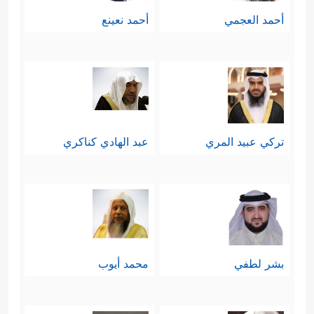
أحمد العجمي
أحمد نعينع
تركي عبيد المري
عبد الهادي كناكري
بشر لطفي
محمد أيوب