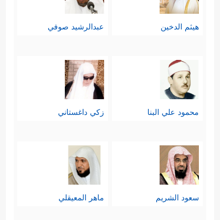
هيثم الدخين
عبدالرشيد صوفي
محمود علي البنا
زكي داغستاني
سعود الشريم
ماهر المعيقلي