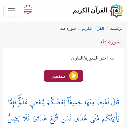
القرآن الكريم
الرئيسية
القرآن الكريم
سورة طه
سورة طه
اختر السورة/القارئ
استمع
قَالَ ٱهۡبِطَا مِنۡهَا جَمِیعَۢاۖ بَعۡضُكُمۡ لِبَعۡضٍ عَدُوࣱّۖ فَإِمَّا
یَأۡتِیَنَّكُم مِّنِّی هُدࣰى فَمَنِ ٱتَّبَعَ هُدَایَ فَلَا یَضِلُّ