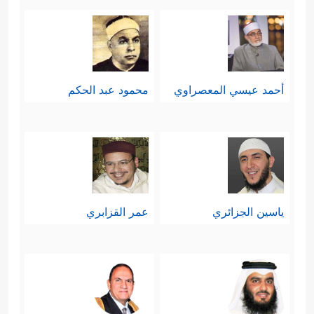
أحمد عيسي المعصراوي
محمود عبد الحكم
ياسين الجزائري
عمر القزابري