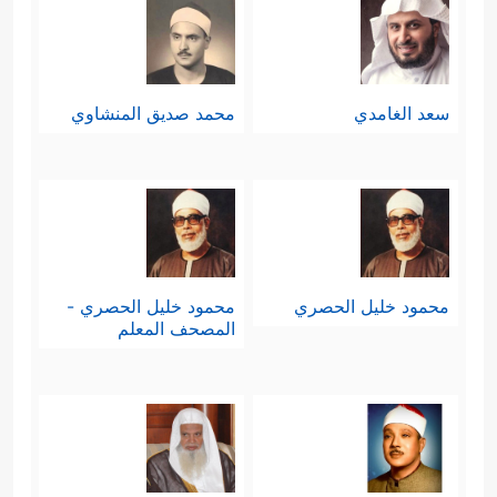
سعد الغامدي
محمد صديق المنشاوي
محمود خليل الحصري
محمود خليل الحصري -
المصحف المعلم