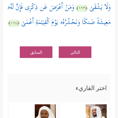
وَلَا یَشۡقَىٰ
وَمَنۡ أَعۡرَضَ عَن ذِكۡرِی فَإِنَّ لَهُۥ
﴿١٢٣﴾
مَعِیشَةࣰ ضَنكࣰا وَنَحۡشُرُهُۥ یَوۡمَ ٱلۡقِیَـٰمَةِ أَعۡمَىٰ
﴿١٢٤﴾
التالي
السابق
اختر القاريء