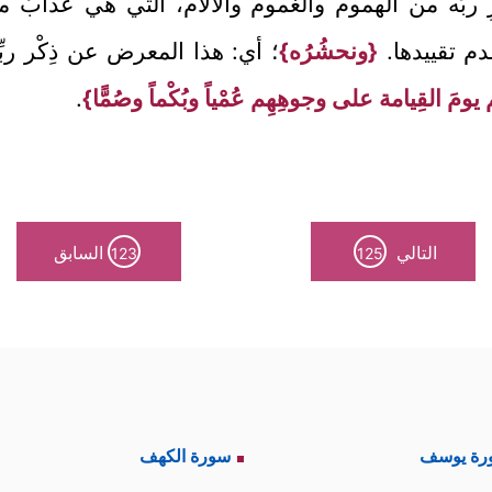
ْرِ ربِّه من الهموم والغموم والآلام، التي هي عذابٌ 
دم تقييدها.
{ونحشُرُه}
؛ أي: هذا المعرض عن ذِكْر ربّ
مَ القِيامة على وجوهِهِم عُمْياً وبُكْماً وصُمًّا}
.
التالي
السابق
123
125
رة يوسف
سورة الكهف