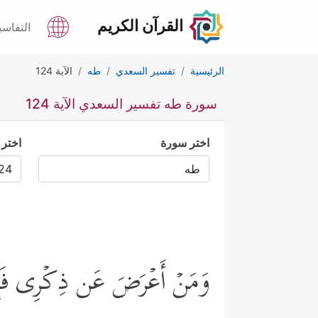
القرآن الكريم
التفاسي
الرئيسية
تفسير السعدي
طه
الآية 124
سورة طه تفسير السعدي الآية 124
اختر سورة
اختر 
وَمَنۡ أَعۡرَضَ عَن ذِكۡرِی فَإِنّ