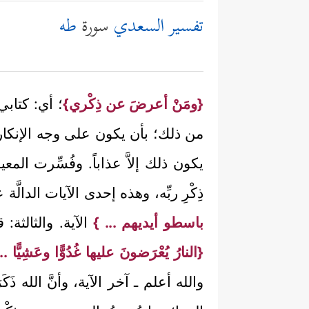
تفسير السعدي
سورة
طه
{ومَنْ أعرضَ عن ذِكْري}
؛ أي: كتابي
من ذلك؛ بأن يكون على وجه الإنكار 
يكون ذلك إلاَّ عذاباً. وفُسِّرت المعيشة
ذِكْرِ ربِّه، وهذه إحدى الآيات الدالّ
باسطو أيديهم ... }
الآية. والثالثة: 
{النارُ يُعْرَضونَ عليها غُدُوًّا وعَشِيًّا ..
والله أعلم ـ آخر الآية، وأنَّ الله ذ