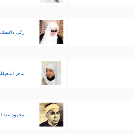
زكي داغستان
ماهر المعيقل
محمود عبد ا