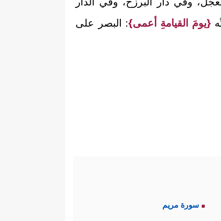
معجَّل، وفي دار البرزخ، وفي الدار
ِه
{يومَ القيامةِ أعمى}
: البصر على
سورة مريم