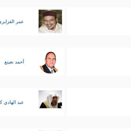
عمر القزابري
أحمد نعينع
عبد الهادي ك