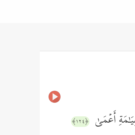
َـٰمَةِ أَعۡمَىٰ
﴿١٢٤﴾