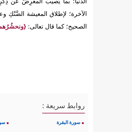
الدنيا؛ بما يُصيبُ المعرِضَ عن ذِك
الآخرة؛ لإطلاق المعيشة الضَّنْكِ وع
الصحيح؛ كما قال تعالى:
{ونحشُرُهم يو
روابط سريعة :
سورة البقرة
سو