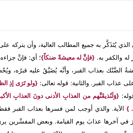
 الذي يُتَذَكَّر به جميع المطالب العالية، وأن يتركه 
له والكفر به.
{فإنَّ له معيشةً ضنكاً}
؛ أي: فإنَّ جزاءه 
ُ الضَّنْك بعذاب القبر، وأنَّه يُضَيَّقُ عليه قبرُه، ويُح
َة على عذاب القبر. والثانية: قوله تعالى:
{ولو تَرَى إذِ ال
قوله:
{وَلَنُذيقَنَّهم من العذابِ الأدنى دونَ العذابِ الأكبر
. }
الآية. والذي أوجب لمن فسرها بعذاب القبر فق
َكَرَ في آخرها عذابَ يوم القيامة. وبعض المفسِّرين يرى