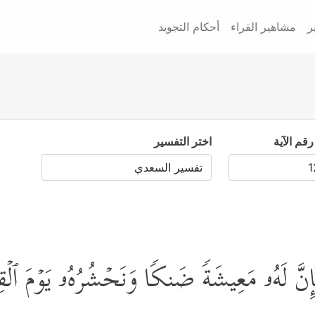
ر
مشاهير القراء
أحكام التجويد
رقم الآية
اختر التفسير
َ لَهُۥ مَعِیشَةࣰ ضَنكࣰا وَنَحۡشُرُهُۥ یَوۡمَ ٱلۡقِی