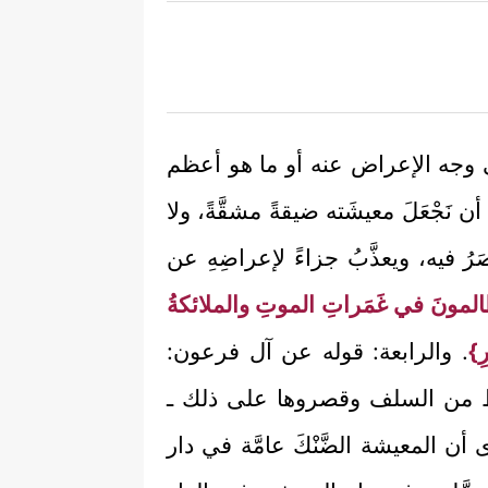
على وجه الإعراض عنه أو ما هو أعظم
أن نَجْعَلَ معيشَته ضيقةً مشقَّةً، ولا
ْصَرُ فيه، ويعذَّبُ جزاءً لإعراضِهِ عن
ظالمونَ في غَمَراتِ الموتِ والملائكةُ
ِ}
. والرابعة: قوله عن آل فرعون:
ط من السلف وقصروها على ذلك ـ
 أن المعيشة الضَّنْكَ عامَّة في دار